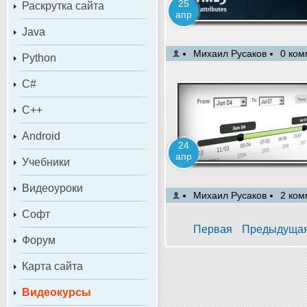
25
Раскрутка сайта
апр
Java
Михаил Русаков
0 ком
Python
C#
C++
Android
24
апр
Учебники
Видеоуроки
Михаил Русаков
2 ком
Софт
Первая
Предыдуща
Форум
Карта сайта
Видеокурсы