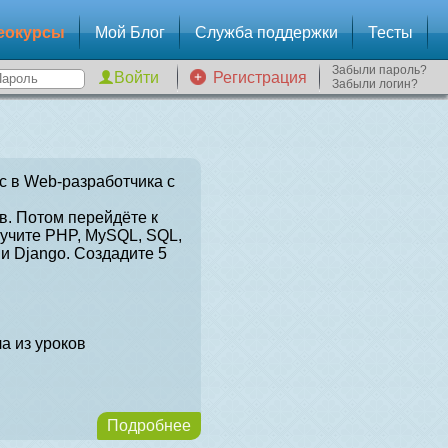
еокурсы
Мой Блог
Служба поддержки
Тесты
Забыли пароль?
Регистрация
Забыли логин?
с в Web-разработчика с
в. Потом перейдёте к
зучите PHP, MySQL, SQL,
и Django. Создадите 5
а из уроков
Подробнее