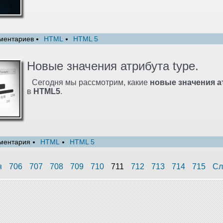
ментариев
HTML
HTML 5
Новые значения атрибута type.
Сегодня мы рассмотрим, какие
новые значения а
в
HTML5
.
ментария
HTML
HTML 5
я
706
707
708
709
710
711
712
713
714
715
Сл