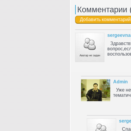
Комментарии 
sergeevna
Здравств
вопрос,есл
воспользов
Admin
Уже не
тематич
serg
Спа