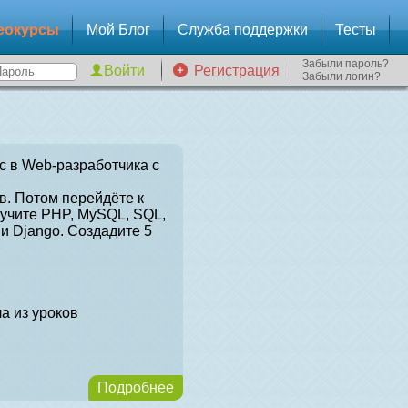
еокурсы
Мой Блог
Служба поддержки
Тесты
Забыли пароль?
Регистрация
Забыли логин?
с в Web-разработчика с
в. Потом перейдёте к
зучите PHP, MySQL, SQL,
и Django. Создадите 5
а из уроков
Подробнее