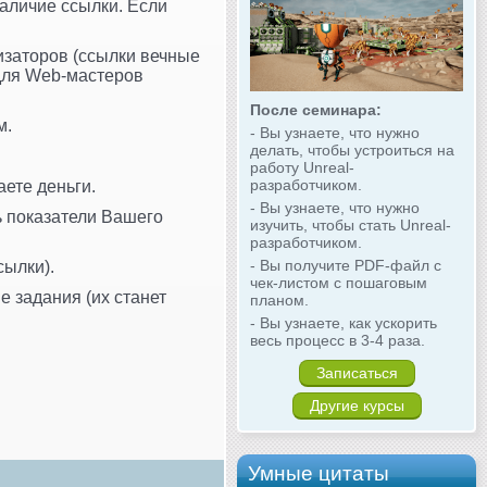
наличие ссылки. Если
мизаторов (ссылки вечные
 для Web-мастеров
После семинара:
м.
- Вы узнаете, что нужно
делать, чтобы устроиться на
работу Unreal-
разработчиком.
аете деньги.
- Вы узнаете, что нужно
ь показатели Вашего
изучить, чтобы стать Unreal-
разработчиком.
- Вы получите PDF-файл с
сылки).
чек-листом с пошаговым
 задания (их станет
планом.
- Вы узнаете, как ускорить
весь процесс в 3-4 раза.
Записаться
Другие курсы
Умные цитаты