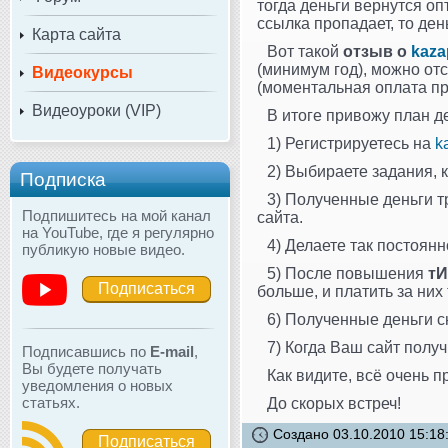
тогда деньги вернутся оп
ссылка пропадает, то де
Карта сайта
Вот такой
отзыв о
kaza
(минимум год), можно от
Видеокурсы
(моментальная оплата пр
Видеоуроки (VIP)
В итоге привожу план де
1) Регистрируетесь на
k
2) Выбираете задания, 
Подписка
3) Полученные деньги т
Подпишитесь на мой канал
сайта.
на YouTube, где я регулярно
4) Делаете так постоян
публикую новые видео.
5) После повышения
т
Подписаться
больше, и платить за них
6) Полученные деньги с
7) Когда Ваш сайт полу
Подписавшись по
E-mail
,
Вы будете получать
Как видите, всё очень п
уведомления о новых
статьях.
До скорых встреч!
Создано 03.10.2010 15:18
Подписаться