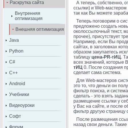
Раскрутка сайта
А теперь, собственно, 
ссылки) и Web-мастером (
так как Вы можете зараба
Внутренняя
оптимизация
Теперь поговорим о си
предложено создать новы
Внешняя оптимизация
околоссылочный текст, м
прочее), присутствует тр
Java
Например, если Вы продви
сайтах, в заголовках кото
Python
образом закупаетесь иск
таблицу
цена-PR-тИЦ
. Т
C#
всех значений, которые В
тИЦ
0. После создания пр
сделает сама система.
C++
Для Web-мастеров сис
Android
это то, что деньги он по
фильтр поиска, и система
Учебники
сделать - это взять задан
размещение ссылки у себ
Видеоуроки
у Вас на сайте, и после
фильтр другую страницу 
Софт
После размещения ссыл
назад свои деньги. Такие
Форум