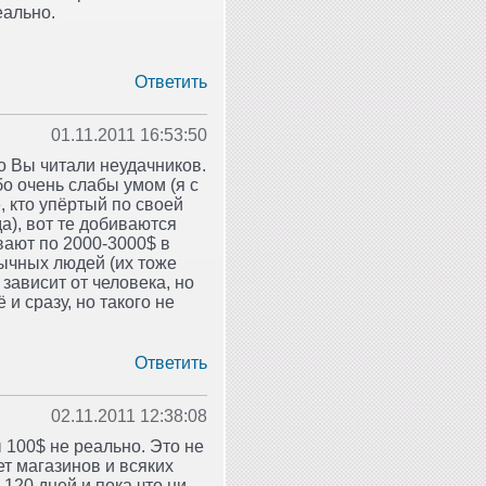
еально.
Ответить
01.11.2011 16:53:50
то Вы читали неудачников.
бо очень слабы умом (я с
, кто упёртый по своей
да), вот те добиваются
вают по 2000-3000$ в
бычных людей (их тоже
зависит от человека, но
 и сразу, но такого не
Ответить
02.11.2011 12:38:08
 100$ не реально. Это не
т магазинов и всяких
120 дней и пока что ни