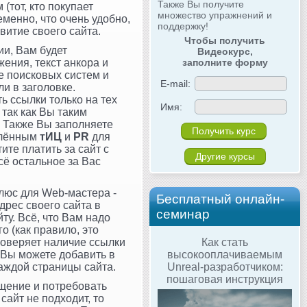
Также Вы получите
(тот, кто покупает
множество упражнений и
еменно, что очень удобно,
поддержку!
витие своего сайта.
Чтобы получить
ии, Вам будет
Видеокурс,
ения, текст анкора и
заполните форму
е поисковых систем и
E-mail:
ли в заголовке.
ь ссылки только на тех
Имя:
 так как Вы таким
. Также Вы заполняете
делённым
тИЦ
и
PR
для
ите платить за сайт с
Другие курсы
сё остальное за Вас
люс для Web-мастера -
Бесплатный онлайн-
дрес своего сайта в
семинар
ту. Всё, что Вам надо
го (как правило, это
роверяет наличие ссылки
Как стать
м Вы можете добавить в
высокооплачиваемым
каждой страницы сайта.
Unreal-разработчиком:
пошаговая инструкция
щение и потребовать
сайт не подходит, то