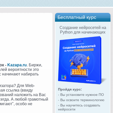
Бесплатный курс
Создание нейросетей на
Python для начинающих
ок -
Kazapa.ru
. Биржи,
олей вероятности это
ас начинают набирать
изатора? Для Web-
Пройдя курс:
ная ссылка (ввиду
снований наложить на Вас
- Вы установите нужное ПО
сегда. А любой грамотный
- Вы освоите терминологию
мигают", особо не
- Вы научитесь создавать
нейросети