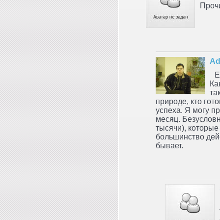
Прочи
Ad
Е
Ка
та
природе, кто гот
успеха. Я могу п
месяц. Безусловн
тысячи), которые
большинство дейст
бывает.