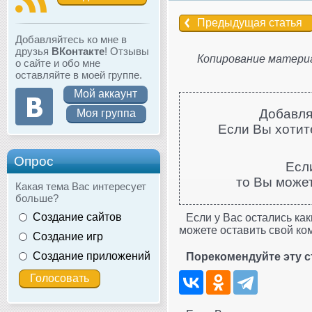
Предыдущая статья
Добавляйтесь ко мне в
друзья
ВКонтакте
! Отзывы
Копирование материа
о сайте и обо мне
оставляйте в моей группе.
Мой аккаунт
Добавля
Моя группа
Если Вы хотите
Опрос
Есл
то Вы може
Какая тема Вас интересует
больше?
Создание сайтов
Если у Вас остались как
можете оставить свой ко
Создание игр
Создание приложений
Порекомендуйте эту с