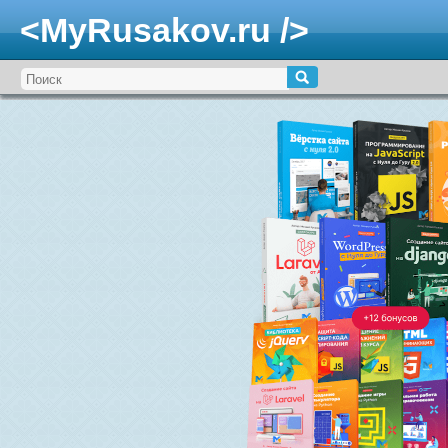
<MyRusakov.ru />