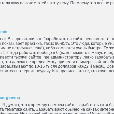
тала кучу всяких статей на эту тему. По моему это все не р
min
сли Вы прочитали, что "заработать на сайте невозможно", 
к показывает практика, таких 90-95%. Это люди, которые ли
ким не встречался ещё), либо ломаются очень быстро. Те же
ов 1-2 года работать вообще в 0 (даже немного в минус иног
ривести тысячи сайтов, где администраторы легко зарабаты
о, это далеко не предел. Могу привести примеры сайтов о
 зарабатывают по 10-15 тысяч долларов каждый месяц. Все 
вительно терпят неудачу. Как правило, это те, кто хочет всё
sergeevna
Я думаю, что к примеру на моем сайте, заработать хотя бы
та тематика сайта. Зарабатывают обычно на сайтах интерне
форексах. Ну по крайней мере это мое мнение.Моему сайту 