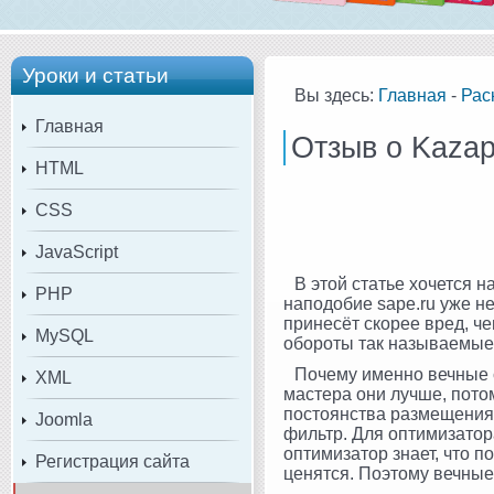
Уроки и статьи
Вы здесь:
Главная
-
Рас
Главная
Отзыв о Kazap
HTML
CSS
JavaScript
В этой статье хочется 
PHP
наподобие sape.ru уже не
принесёт скорее вред, че
MySQL
обороты так называемые
Почему именно вечные 
XML
мастера они лучше, потом
постоянства размещения и
Joomla
фильтр. Для оптимизатор
оптимизатор знает, что 
Регистрация сайта
ценятся. Поэтому вечные 