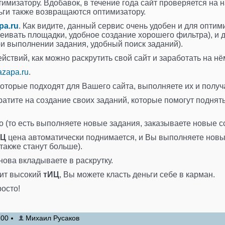
тимизатору. Вдобавок, в течение года сайт проверяется на 
ньги также возвращаются оптимизатору.
pa.ru
. Как видите, данный сервис очень удобен и для опти
сеивать площадки, удобное создание хорошего фильтра), и
и выполнении задания, удобный поиск заданий).
йствий, как можно раскрутить свой сайт и заработать на нё
azapa.ru
.
которые подходят для Вашего сайта, выполняете их и получ
ратите на создание своих заданий, которые помогут поднят
но (то есть выполняете новые задания, заказываете новые с
ИЦ
цена автоматически поднимается, и Вы выполняете новые
 также станут больше).
нова вкладываете в раскрутку.
чит высокий
тИЦ
, Вы можете класть деньги себе в карман.
росто!
:00
Михаил Русаков