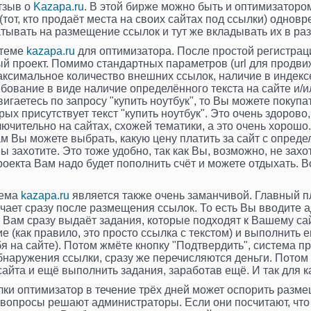
отзыв о
Kazapa.ru
. В этой бирже можно быть и оптимизатором 
тот, кто продаёт места на своих сайтах под ссылки) одновр
тывать на размещение ссылок и тут же вкладывать их в раз
стеме
kazapa.ru
для оптимизатора. После простой регистрац
й проект. Помимо стандартных параметров (url для продвиж
аксимальное количество внешних ссылок, наличие в индекс
ебование в виде наличие определённого текста на сайте и/и
гаетесь по запросу "купить ноутбук", то Вы можете покупат
рых присутствует текст "купить ноутбук". Это очень здорово,
лючительно на сайтах, схожей тематики, а это очень хорошо
ам Вы можете выбрать, какую цену платить за сайт с опре
ы захотите. Это тоже удобно, так как Вы, возможно, не захот
оекта Вам надо будет пополнить счёт и можете отдыхать. В
тема
kazapa.ru
является также очень заманчивой. Главный п
лучает сразу после размещения ссылок. То есть Вы вводите а
 Вам сразу выдаёт задания, которые подходят к Вашему сай
ие (как правило, это просто ссылка с текстом) и выполнить е
я на сайте). Потом жмёте кнопку "Подтвердить", система п
 обнаружения ссылки, сразу же перечисляются деньги. Пото
сайта и ещё выполнить задания, заработав ещё. И так для 
ки оптимизатор в течение трёх дней может оспорить разме
 вопросы решают администраторы. Если они посчитают, что 