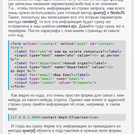
где записаны названия параметров(свойства) и их значения.
Т.е., чтобы получить информацию из строки запроса, нам всего
лишь нужно использовать уже готовый метод
query()
в
NodeJS
.
Также, поскольку мы записываем все это вторым параметром
метода
render()
, то вся эта информация будет сразу же
отправлена в наш шаблон
contact.ejs
. Давайте туда сразу же и
перейдем. После параграфа с описанием страницы вставьте
этот код:
<form
action
=
"/contact"
method
=
"post"
id
=
"contact-
form"
>
<label
for
=
"who"
>
С кем вы хотите связаться?
</label>
<input type="text" name="who" value="
<%=
qs
.
person
%>">
<label
for
=
"department"
>
Какой отдел?
</label>
<input type="text" name="department" value="
<%=
qs
.
dept %>">
<label
for
=
"email"
>
Ваш Email
</label>
<input
type
=
"email"
name
=
"email"
>
<input
type
=
"submit"
value
=
"Отправить"
>
</form>
Как видно из кода, это очень простая форма для связи с кем-
нибудь из какого-нибудь отдела. Однако нам может в адресной
строке сразу прийти информация об этом, например, в таком
виде:
127.0
.
0.1
:
3000
/
contact
?
dept
=
IT
&
person
=
Ivan
И тогда мы сразу берем эту информацию из пришедшего из
метода
query()
объекта и подставляем в нужные поля формы.