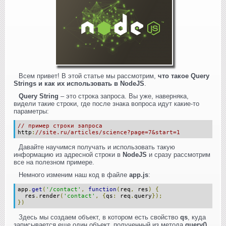
Всем привет! В этой статье мы рассмотрим,
что такое Query
Strings и как их использовать в NodeJS
.
Query String
– это строка запроса. Вы уже, наверняка,
видели такие строки, где после знака вопроса идут какие-то
параметры:
// пример строки запроса
http
:
//site.ru/articles/science?page=7&start=1
Давайте научимся получать и использовать такую
информацию из адресной строки в
NodeJS
и сразу рассмотрим
все на полезном примере.
Немного изменим наш код в файле
app.js
:
app
.
get
(
'/contact'
,
function
(
req
,
res
)
{
res
.
render
(
'contact'
,
{
qs
:
req
.
query
});
})
Здесь мы создаем объект, в котором есть свойство
qs
, куда
записывается еще один объект, полученный из метода
query()
,