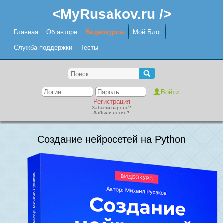
<MyRusakov.ru />
Главная
Об авторе
Видеокурсы
Мой Блог
Служба поддержки
Тесты
Регистрация
Забыли пароль?
Забыли логин?
Создание нейросетей на Python