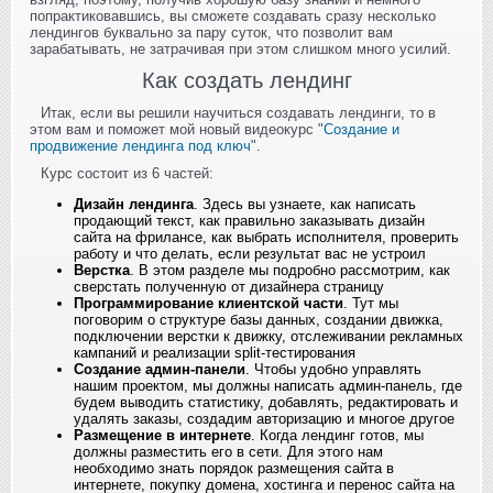
попрактиковавшись, вы сможете создавать сразу несколько
лендингов буквально за пару суток, что позволит вам
зарабатывать, не затрачивая при этом слишком много усилий.
Как создать лендинг
Итак, если вы решили научиться создавать лендинги, то в
этом вам и поможет мой новый видеокурс "
Создание и
продвижение лендинга под ключ
".
Курс состоит из 6 частей:
Дизайн лендинга
. Здесь вы узнаете, как написать
продающий текст, как правильно заказывать дизайн
сайта на фрилансе, как выбрать исполнителя, проверить
работу и что делать, если результат вас не устроил
Верстка
. В этом разделе мы подробно рассмотрим, как
сверстать полученную от дизайнера страницу
Программирование клиентской части
. Тут мы
поговорим о структуре базы данных, создании движка,
подключении верстки к движку, отслеживании рекламных
кампаний и реализации split-тестирования
Создание админ-панели
. Чтобы удобно управлять
нашим проектом, мы должны написать админ-панель, где
будем выводить статистику, добавлять, редактировать и
удалять заказы, создадим авторизацию и многое другое
Размещение в интернете
. Когда лендинг готов, мы
должны разместить его в сети. Для этого нам
необходимо знать порядок размещения сайта в
интернете, покупку домена, хостинга и перенос сайта на