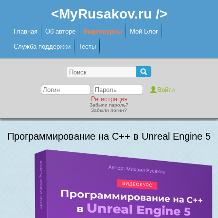
<MyRusakov.ru />
Главная
Об авторе
Видеокурсы
Мой Блог
Служба поддержки
Тесты
Регистрация
Забыли пароль?
Забыли логин?
Программирование на C++ в Unreal Engine 5