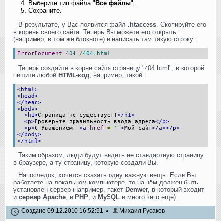
Выберите тип файла "
Все файлы
".
Сохраните.
В результате, у Вас появится файл
.htaccess
. Скопируйте его
в корень своего сайта. Теперь Вы можете его открыть
(например, в том же блокноте) и написать там такую строку:
ErrorDocument
404
/
404.html
Теперь создайте в корне сайта страницу "404.html", в которой
пишите любой
HTML-код
, например, такой:
<html>
<head>
</head>
<body>
<h1>
Страница не существует!
</h1>
<p>
Проверьте правильность ввода адреса
</p>
<p>
С Уважением,
<a
href
=
''
>
Мой сайт
</a></p>
</body>
</html>
Таким образом, люди будут видеть не стандартную страницу
в браузере, а ту страницу, которую создали Вы.
Напоследок, хочется сказать одну важную вещь. Если Вы
работаете на локальном компьютере, то на нём должен быть
установлен сервер (например, пакет
Denwer
, в который входит
и
сервер Apache
, и
PHP
, и
MySQL
и много чего ещё).
Создано 09.12.2010 16:52:51
Михаил Русаков