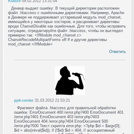
Klauze
09.02.2012 13:31:04
Денвер выдает ошибку: В текущей директории расположен
файл .htaccess с ошибочными директивами. Например, Apache
в Денвере не поддерживает устаревший модуль mod_charset,
имеющийся у некоторых хостеров, и расценивает директивы
вроде CharsetDisable как ошибочные. Для того, чтобы исправить
ситуацию, отредактируйте файл .htaccess, чтобы он выглядел
примерно так: <IfModule mod_charset.c>
CharsetRecodeMultipartForms off # и другие директивы
mod_charset </IfModule>
Ответить
ppk-center
31.03.2012 21:53:21
Фрагмент файла .htaccess для правильной обработки
ошибок: ErrorDocument 400 /error.php?400 ErrorDocument 401
/error.php?401 ErrorDocument 403 /error.php?403
ErrorDocument 404 /error.php?404 ErrorDocument 500
/error.php?500 Текст скрипта error.php: <?php $id = $argv[0];
$id = abs(intval($id)); if (!$id) $id = 404; // ассоциативный