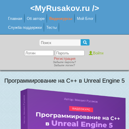
<MyRusakov.ru />
Главная
Об авторе
Видеокурсы
Мой Блог
Служба поддержки
Тесты
Регистрация
Забыли пароль?
Забыли логин?
Программирование на C++ в Unreal Engine 5