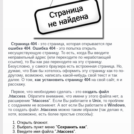
Страница 404
- это страница, которая открывается при
ошибке 404
.
Ошибка 404
- это попытка открыть
несуществующую страницу. То есть, когда Вы вводите
неправильный адрес (или переходите по неработающей
ссылке), то Вы как раз переходите на эту страницу.
Безусловно, у самого браузера есть встроенная страница. Но,
думаю, что Вам бы хотелось оформить эту страницу как-то по-
другому, возможно, написать какой-нибудь свой текст и так
далее. О том,
как установить страницу 404
на свой сайт, я и
расскажу.
Первое, что необходимо сделать - это
создать файл
.htaccess
. Обратите внимание, что имени у этого файла нет, а
расширение "
htaccess
". Если Вы работаете в
Unix
, то проблем
с созданием не возникнет. А вот если Вы работаете в
Windows
,
то создать файл
.htaccess
можно таким образом (так делаю я,
хотя, возможно, есть более простые способы):
Открыть блокнот.
Выбрать пункт меню "
Сохранить как
".
Введите имя файла "
.htaccess
".