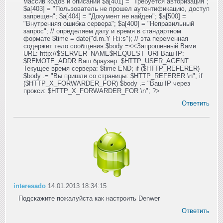
массив кодов и описаний $a[401] = "Требуется авторизация";
$a[403] = "Пользователь не прошел аутентификацию, доступ
запрещен"; $a[404] = "Документ не найден"; $a[500] =
"Внутренняя ошибка сервера"; $a[400] = "Неправильный
запрос"; // определяем дату и время в стандартном
формате $time = date("d.m.Y H:i:s"); // эта переменная
содержит тело сообщения $body =<<Запрошенный Вами
URL: http://$SERVER_NAME$REQUEST_URI Ваш IP:
$REMOTE_ADDR Ваш браузер: $HTTP_USER_AGENT
Текущее время сервера: $time END; if ($HTTP_REFERER)
$body .= "Вы пришли со страницы: $HTTP_REFERER \n"; if
($HTTP_X_FORWARDER_FOR) $body .= "Ваш IP через
прокси: $HTTP_X_FORWARDER_FOR \n"; ?>
Ответить
interesado
14.01.2013 18:34:15
Подскажите пожалуйста как настроить Denwer
Ответить