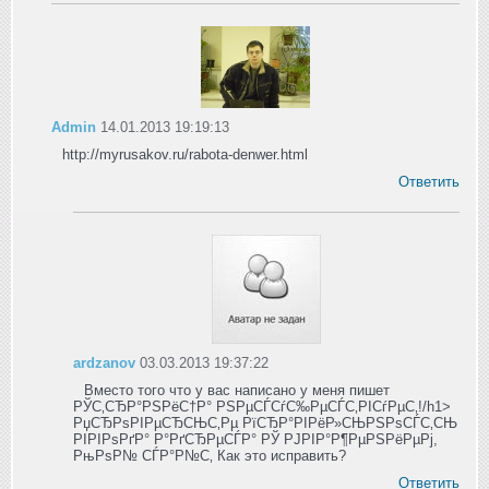
Admin
14.01.2013 19:19:13
http://myrusakov.ru/rabota-denwer.html
Ответить
ardzanov
03.03.2013 19:37:22
Вместо того что у вас написано у меня пишет
РЎС‚СЂР°РЅРёС†Р° РЅРµСЃСѓС‰РµСЃС‚РІСѓРµС‚!/h1>
РџСЂРѕРІРµСЂСЊС‚Рµ РїСЂР°РІРёР»СЊРЅРѕСЃС‚СЊ
РІРІРѕРґР° Р°РґСЂРµСЃР° РЎ РЈРІР°Р¶РµРЅРёРµРј,
РњРѕР№ СЃР°Р№С‚ Как это исправить?
Ответить