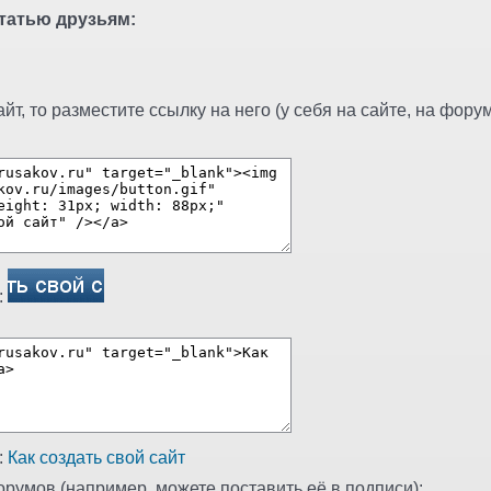
татью друзьям:
т, то разместите ссылку на него (у себя на сайте, на форуме
:
:
Как создать свой сайт
румов (например, можете поставить её в подписи):