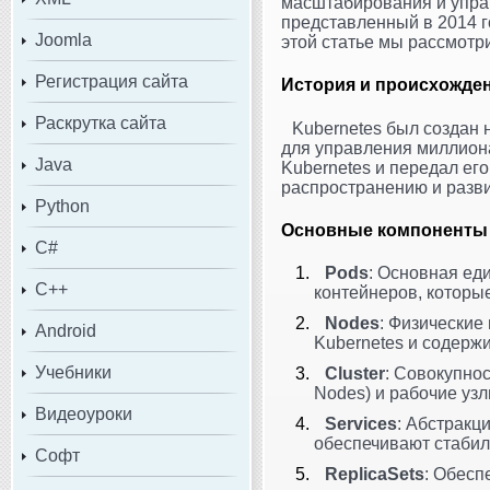
масштабирования и упра
представленный в 2014 г
Joomla
этой статье мы рассмотр
Регистрация сайта
История и происхожде
Раскрутка сайта
Kubernetes был создан 
для управления миллиона
Java
Kubernetes и передал его
распространению и разв
Python
Основные компоненты 
C#
Pods
: Основная ед
C++
контейнеров, которые
Nodes
: Физические
Android
Kubernetes и содерж
Учебники
Cluster
: Совокупнос
Nodes) и рабочие узл
Видеоуроки
Services
: Абстракц
обеспечивают стабил
Софт
ReplicaSets
: Обесп