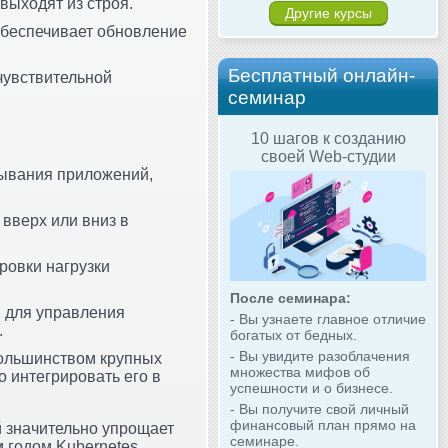
выходят из строя.
Другие курсы
 обеспечивает обновление
Бесплатный онлайн-
чувствительной
семинар
10 шагов к созданию
своей Web-студии
тывания приложений,
 вверх или вниз в
ровки нагрузки
После семинара:
ы для управления
- Вы узнаете главное отличие
.
богатых от бедных.
- Вы увидите разоблачения
большинством крупных
множества мифов об
о интегрировать его в
успешности и о бизнесе.
- Вы получите свой личный
финансовый план прямо на
й значительно упрощает
семинаре.
 годом Kubernetes