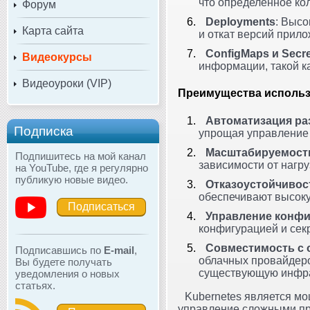
что определенное кол
Форум
Deployments
: Высо
Карта сайта
и откат версий прило
ConfigMaps и Secr
Видеокурсы
информации, такой ка
Видеоуроки (VIP)
Преимущества использ
Автоматизация р
Подписка
упрощая управление 
Масштабируемост
Подпишитесь на мой канал
зависимости от нагр
на YouTube, где я регулярно
публикую новые видео.
Отказоустойчивос
обеспечивают высоку
Подписаться
Управление конфи
конфигурацией и сек
Совместимость с
Подписавшись по
E-mail
,
облачных провайдеров
Вы будете получать
существующую инфра
уведомления о новых
статьях.
Kubernetes является м
управление сложными пр