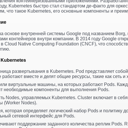
вления контейнеризованными приложениями. Разработанн
оду, Kubernetes быстро стал стандартом де-факто для орке
им, что такое Kubernetes, его основные компоненты и преи
ние
на основе внутренней системы Google под названием Borg,
ми контейнеров внутри компании. В 2014 году Google отк
 в Cloud Native Computing Foundation (CNCF), что способс
итию.
Kubernetes
иница развертывания в Kubernetes. Pod представляет собой
 работают вместе и делят общие ресурсы, такие как сеть и
 или виртуальные машины, на которых работают Pods. Каж
ит необходимые компоненты для выполнения Pods.
ть Nodes, управляемых Kubernetes. Cluster включает в себя
ы (Worker Nodes).
ия, которая определяет логический набор Pods и политику до
ьный сетевой интерфейс для Pods.
ечивают поддержание заданного количества реплик Pods. Re