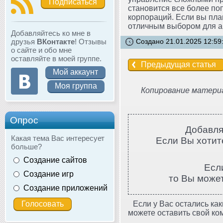
Подписаться
становится все более по
корпораций. Если вы пла
отличным выбором для а
Добавляйтесь ко мне в
друзья
ВКонтакте
! Отзывы
Создано 21.01.2025 12:59
о сайте и обо мне
оставляйте в моей группе.
Предыдущая статья
Мой аккаунт
Моя группа
Копирование материа
Опрос
Добавля
Какая тема Вас интересует
Если Вы хотите
больше?
Создание сайтов
Есл
Создание игр
то Вы може
Создание приложений
Если у Вас остались как
можете оставить свой ко