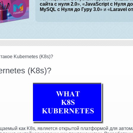
сайта с нуля 2.0
», «
JavaScript с Нуля до
MySQL с Нуля до Гуру 3.0
» и «
Laravel о
 такое Kubernetes (K8s)?
ernetes (K8s)?
ащаемый как K8s, является открытой платформой для авто