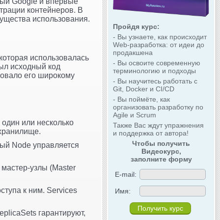
ый Google и впервые
страции контейнеров. В
мущества использования.
Пройдя курс:
- Вы узнаете, как происходит
Web-разработка: от идеи до
продакшена
 которая использовалась
- Вы освоите современную
рыл исходный код
терминологию и подходы
твовало его широкому
- Вы научитесь работать с
Git, Docker и CI/CD
- Вы поймёте, как
организовать разработку по
Agile и Scrum
 один или несколько
Также Вас ждут упражнения
 хранилище.
и поддержка от автора!
Чтобы получить
дый Node управляется
Видеокурс,
заполните форму
 мастер-узлы (Master
E-mail:
ступа к ним. Services
Имя:
plicaSets гарантируют,