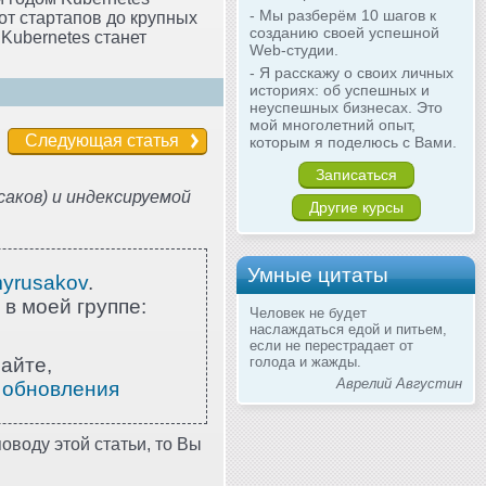
- Мы разберём 10 шагов к
от стартапов до крупных
созданию своей успешной
Kubernetes станет
Web-студии.
- Я расскажу о своих личных
историях: об успешных и
неуспешных бизнесах. Это
мой многолетний опыт,
Следующая статья
которым я поделюсь с Вами.
Записаться
аков) и индексируемой
Другие курсы
Умные цитаты
myrusakov
.
 в моей группе:
Человек не будет
наслаждаться едой и питьем,
если не перестрадает от
айте,
голода и жажды.
Аврелий Августин
 обновления
оводу этой статьи, то Вы