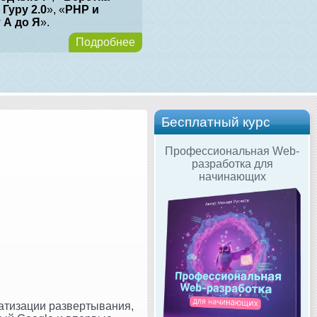
 Гуру 2.0
», «
PHP и
т А до Я
».
Подробнее
Бесплатный курс
Профессиональная Web-
разработка для
начинающих
матизации развертывания,