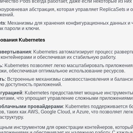
ичество Pods всегда работает, даже если некоторые из них 
коуровневая абстракция, которая управляет ReplicaSets и
жений.
ets
: Механизмы для хранения конфигурационных данных и 
к пароли и ключи.
ования Kubernetes
азвертывания
: Kubernetes автоматизирует процесс развер
контейнерами и обеспечивая их стабильную работу.
ь
: Kubernetes позволяет легко масштабировать приложения
узки, обеспечивая оптимальное использование ресурсов.
ть
: Встроенные механизмы самовосстановления и баланси
ю доступность приложений.
гурацией
: Kubernetes предоставляет мощные инструмент
ретами, что упрощает управление сложными приложениями
 облачными провайдерами
: Kubernetes поддерживается 
, таких как AWS, Google Cloud, и Azure, что позволяет легк
структуру.
ощным инструментом для оркестрации контейнеров, которы
иложениями и обеспечивает их надежную работу. С каждым