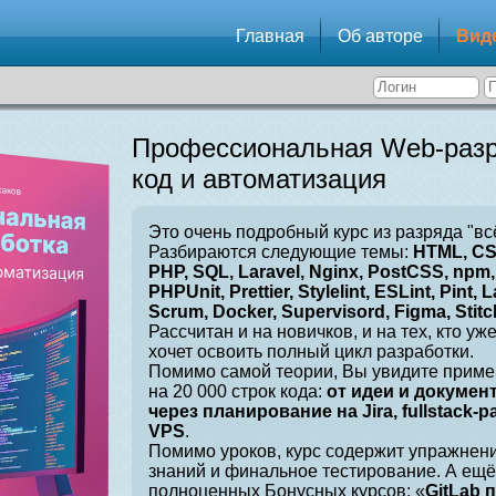
Главная
Об авторе
Вид
Профессиональная Web-разр
код и автоматизация
Это очень подробный курс из разряда "вс
Разбираются следующие темы:
HTML, CSS
PHP, SQL, Laravel, Nginx, PostCSS, npm, 
PHPUnit, Prettier, Stylelint, ESLint, Pint, L
Scrum, Docker, Supervisord, Figma, Stitch
Рассчитан и на новичков, и на тех, кто уж
хочет освоить полный цикл разработки.
Помимо самой теории, Вы увидите приме
на 20 000 строк кода:
от идеи и докумен
через планирование на Jira, fullstack-
VPS
.
Помимо уроков, курс содержит упражнен
знаний и финальное тестирование. А ещё
полноценных Бонусных курсов: «
GitLab 