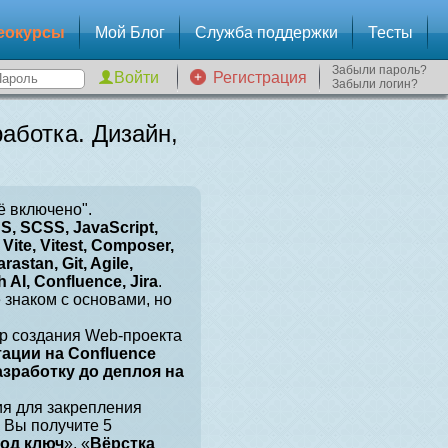
еокурсы
Мой Блог
Служба поддержки
Тесты
Забыли пароль?
Регистрация
Забыли логин?
аботка. Дизайн,
ё включено".
, SCSS, JavaScript,
Vite, Vitest, Composer,
arastan, Git, Agile,
 AI, Confluence, Jira
.
е знаком с основами, но
р создания Web-проекта
тации на Confluence
разработку до деплоя на
ия для закрепления
 Вы получите 5
под ключ
», «
Вёрстка