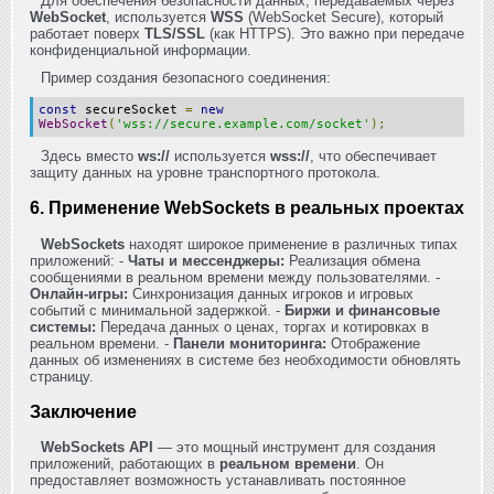
Для обеспечения безопасности данных, передаваемых через
WebSocket
, используется
WSS
(WebSocket Secure), который
работает поверх
TLS/SSL
(как HTTPS). Это важно при передаче
конфиденциальной информации.
Пример создания безопасного соединения:
const
secureSocket
=
new
WebSocket
(
'wss://secure.example.com/socket'
);
Здесь вместо
ws://
используется
wss://
, что обеспечивает
защиту данных на уровне транспортного протокола.
6. Применение WebSockets в реальных проектах
WebSockets
находят широкое применение в различных типах
приложений: -
Чаты и мессенджеры:
Реализация обмена
сообщениями в реальном времени между пользователями. -
Онлайн-игры:
Синхронизация данных игроков и игровых
событий с минимальной задержкой. -
Биржи и финансовые
системы:
Передача данных о ценах, торгах и котировках в
реальном времени. -
Панели мониторинга:
Отображение
данных об изменениях в системе без необходимости обновлять
страницу.
Заключение
WebSockets API
— это мощный инструмент для создания
приложений, работающих в
реальном времени
. Он
предоставляет возможность устанавливать постоянное