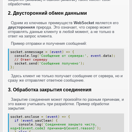
обработчики.
2. Двусторонний обмен данными
Одним из ключевых преимуществ
WebSocket
является его
двусторонняя
природа. Это означает, что сервер может
отправлять данные клиенту в любой момент, а не только в
ответ на запрос клиента.
Пример отправки и получения сообщений:
socket
.
onmessage
=
(
event
)
=>
{
console
.
log
(
'Сообщение от сервера:'
,
event
.
data
);
// Ответ серверу
socket
.
send
(
'Сообщение получено'
);
};
Здесь клиент не только получает сообщение от сервера, но и
сразу же отправляет ответное сообщение.
3. Обработка закрытия соединения
Закрытие соединения может произойти по разным причинам, и
это важно учитывать при разработке. Пример обработки
закрытия:
socket
.
onclose
=
(
event
)
=>
{
if
(
event
.
wasClean
)
{
console
.
log
(
`Соединение закрыто чисто,
код=${event.code} причина=${event.reason}`
);