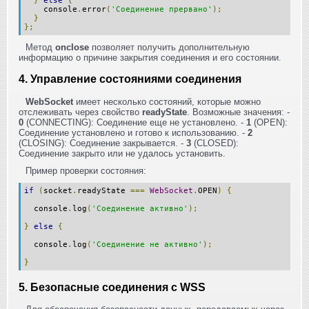
}
else
{
console
.
error
(
'Соединение прервано'
);
}
};
Метод
onclose
позволяет получить дополнительную
информацию о причине закрытия соединения и его состоянии.
4. Управление состояниями соединения
WebSocket
имеет несколько состояний, которые можно
отслеживать через свойство
readyState
. Возможные значения: -
0
(CONNECTING): Соединение еще не установлено. -
1
(OPEN):
Соединение установлено и готово к использованию. -
2
(CLOSING): Соединение закрывается. -
3
(CLOSED):
Соединение закрыто или не удалось установить.
Пример проверки состояния:
if
(
socket
.
readyState
===
WebSocket
.
OPEN
)
{
console
.
log
(
'Соединение активно'
);
}
else
{
console
.
log
(
'Соединение не активно'
);
}
5. Безопасные соединения с WSS