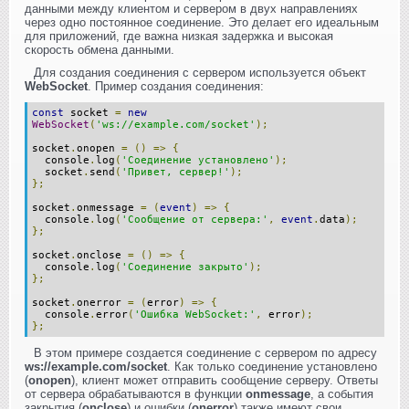
данными между клиентом и сервером в двух направлениях
через одно постоянное соединение. Это делает его идеальным
для приложений, где важна низкая задержка и высокая
скорость обмена данными.
Для создания соединения с сервером используется объект
WebSocket
. Пример создания соединения:
const
socket
=
new
WebSocket
(
'ws://example.com/socket'
);
socket
.
onopen
=
()
=>
{
console
.
log
(
'Соединение установлено'
);
socket
.
send
(
'Привет, сервер!'
);
};
socket
.
onmessage
=
(
event
)
=>
{
console
.
log
(
'Сообщение от сервера:'
,
event
.
data
);
};
socket
.
onclose
=
()
=>
{
console
.
log
(
'Соединение закрыто'
);
};
socket
.
onerror
=
(
error
)
=>
{
console
.
error
(
'Ошибка WebSocket:'
,
error
);
};
В этом примере создается соединение с сервером по адресу
ws://example.com/socket
. Как только соединение установлено
(
onopen
), клиент может отправить сообщение серверу. Ответы
от сервера обрабатываются в функции
onmessage
, а события
закрытия (
onclose
) и ошибки (
onerror
) также имеют свои