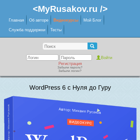
<MyRusakov.ru />
Главная
Об авторе
Видеокурсы
Мой Блог
Служба поддержки
Тесты
Регистрация
Забыли пароль?
Забыли логин?
WordPress 6 с Нуля до Гуру