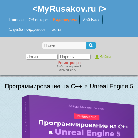
<MyRusakov.ru />
Главная
Об авторе
Видеокурсы
Мой Блог
Служба поддержки
Тесты
Регистрация
Забыли пароль?
Забыли логин?
Программирование на C++ в Unreal Engine 5