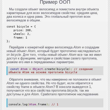
Пример ООП
Мы создали объект велосипед и поместили внутри объекта
характерные для всех велосипедов свойства: средняя цена,
два колеса и одна рама. Это глобальный прототип всех
велосипедов в общем.
const bicycle = {
price: 200,
wheels: 2,
frame: 1
};
Перейдем к конкретной марки велосипеда
Atom
и создадим
новый объект
Atom
, который будет прототипно наследоваться
от
bicycle
. Для того, чтобы новый объект
Atom
все так же имел
доступ к функциям, методам и свойствам своего прототипа,
укажем его имя в передаваемых параметрах.
const
Atom
=
Object
.
create
(
bicycle
);
// создание
объекта Atom на основе прототипа bicycle
Обратите внимание, что мы намеренно не положили в объект
Atom
ни одного свойства. Но что будет, если обратится к
свойству frame в объекте
Atom
? В консоли выведется 1,
получается что все свойства прототипа
bicycle
, так же
доступны и для
Atom
. Сработало прототипное наследование.
console
.
log
(
Atom
.
frame
);
// 1