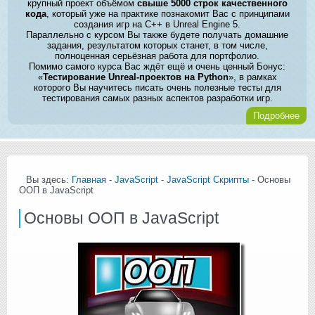
крупный проект объёмом
свыше 5000 строк качественного
кода
, который уже на практике познакомит Вас с принципами
создания игр на C++ в Unreal Engine 5.
Параллельно с курсом Вы также будете получать домашние
задания, результатом которых станет, в том числе,
полноценная серьёзная работа для портфолио.
Помимо самого курса Вас ждёт ещё и очень ценный Бонус:
«
Тестирование Unreal-проектов на Python
», в рамках
которого Вы научитесь писать очень полезные тесты для
тестирования самых разных аспектов разработки игр.
Подробнее
Вы здесь:
Главная
-
JavaScript
-
JavaScript Скрипты
- Основы
ООП в JavaScript
Основы ООП в JavaScript