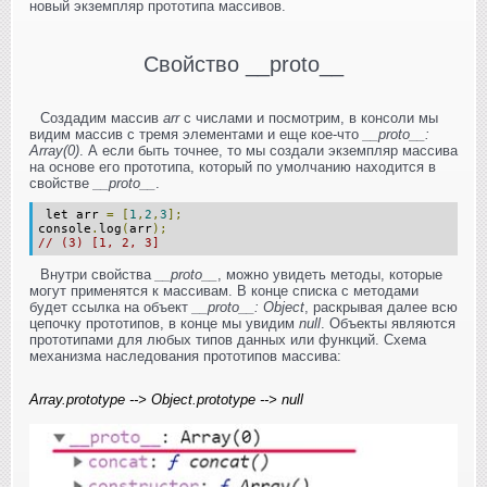
новый экземпляр прототипа массивов.
Свойство __proto__
Создадим массив
arr
с числами и посмотрим, в консоли мы
видим массив с тремя элементами и еще кое-что
__proto__:
Array(0)
. А если быть точнее, то мы создали экземпляр массива
на основе его прототипа, который по умолчанию находится в
свойстве
__proto__
.
let arr
=
[
1
,
2
,
3
];
console
.
log
(
arr
);
// (3) [1, 2, 3]
Внутри свойства
__proto__
, можно увидеть методы, которые
могут применятся к массивам. В конце списка с методами
будет ссылка на объект
__proto__: Object
, раскрывая далее всю
цепочку прототипов, в конце мы увидим
null
. Объекты являются
прототипами для любых типов данных или функций. Схема
механизма наследования прототипов массива:
Array.prototype --> Object.prototype --> null