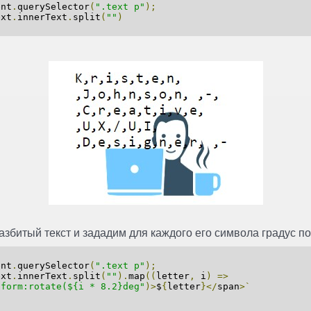
nt
.
querySelector
(
".text p"
);
xt
.
innerText
.
split
(
""
)
збитый текст и зададим для каждого его символа градус по
nt
.
querySelector
(
".text p"
);
xt
.
innerText
.
split
(
""
).
map
((
letter
,
i
)
=>
sform:rotate(${i * 8.2}deg"
)>
$
{
letter
}</
span
>`