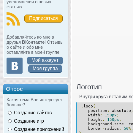
уведомления о новых
статьях.
Подписаться
Добавляйтесь ко мне в
друзья
ВКонтакте
! Отзывы
о сайте и обо мне
оставляйте в моей группе.
Мой аккаунт
Моя группа
Логотип
Опрос
Внутри круга вставим ло
Какая тема Вас интересует
больше?
.
logo
{
position
:
absolute
Создание сайтов
width
:
150px
;
height
:
150px
;
bac
Создание игр
background
-
size
:
co
border
-
radius
:
50
%
Создание приложений
}