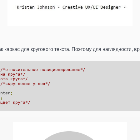
ак каркас для кругового текста. Поэтому для наглядности, 
;
/*относительное позиционирование*/
ина круга*/
сота круга*/
;
/*скругление углов*/
nter
;
r
;
*цвет круга*/