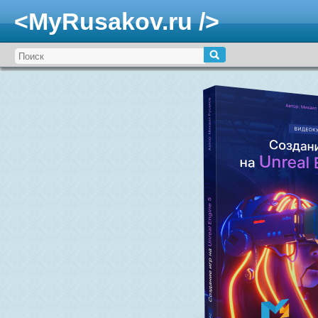
<MyRusakov.ru />