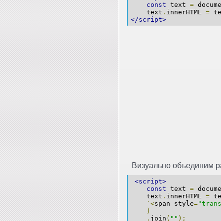
const
text
=
docume
text
.
innerHTML
=
te
</script>
Визуально объединим ра
<script>
const
text
=
docume
text
.
innerHTML
=
te
`<
span style
=
"tran
)
.
join
(
""
);