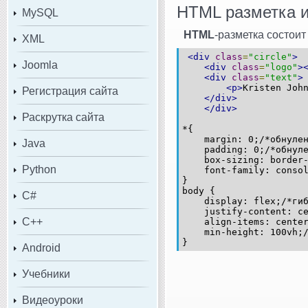
HTML разметка и
MySQL
HTML
-разметка состоит 
XML
<div
class
=
"circle"
>
Joomla
<div
class
=
"logo"
>
<div
class
=
"text"
>
<p>
Kristen Joh
Регистрация сайта
</div>
</div>
Раскрутка сайта
*{
margin: 0;/*обнулени
Java
padding: 0;/*обнулен
box-sizing: border-bo
Python
font-family: consola
}
body {
C#
display: flex;/*гибк
justify-content: cent
C++
align-items: center;/
min-height: 100vh;/*
}
Android
Учебники
Видеоуроки