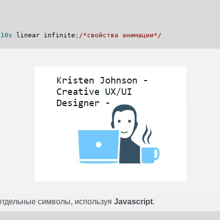
;
e
10s
linear infinite
;
/*свойства анимации*/
 отдельные символы, используя
Javascript
.