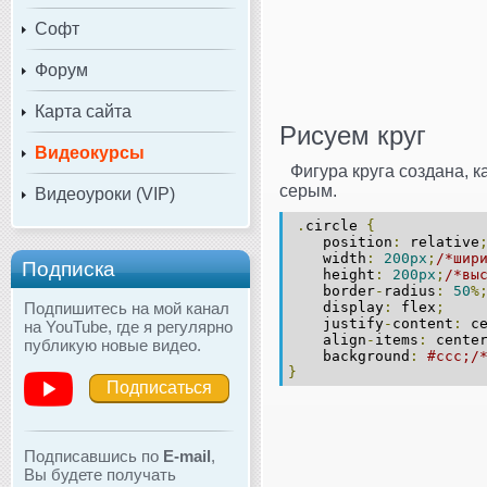
Софт
Форум
Карта сайта
Рисуем круг
Видеокурсы
Фигура круга создана, к
серым.
Видеоуроки (VIP)
.
circle
{
position
:
relative
width
:
200px
;
/*шир
Подписка
height
:
200px
;
/*вы
border
-
radius
:
50
%
Подпишитесь на мой канал
display
:
flex
;
justify
-
content
:
ce
на YouTube, где я регулярно
align
-
items
:
cente
публикую новые видео.
background
:
#ccc;/
}
Подписаться
Подписавшись по
E-mail
,
Вы будете получать