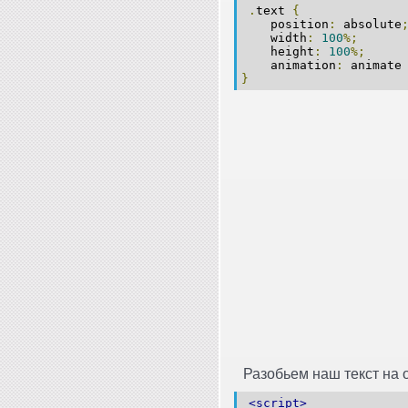
.
text
{
position
:
absolute
width
:
100
%;
height
:
100
%;
animation
:
animat
}
Разобьем наш текст на
<script>