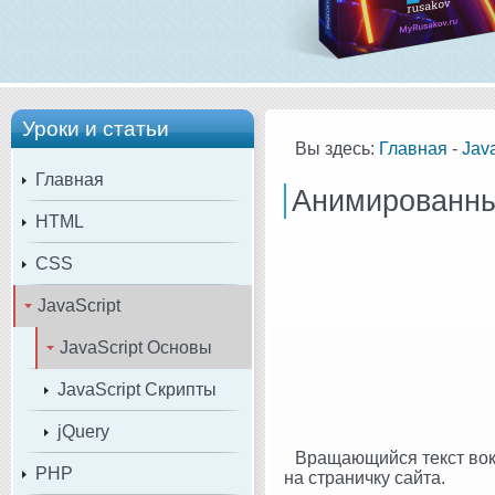
Уроки и статьи
Вы здесь:
Главная
-
Java
Главная
Анимированный
HTML
CSS
JavaScript
JavaScript Основы
JavaScript Скрипты
jQuery
Вращающийся текст вокр
PHP
на страничку сайта.