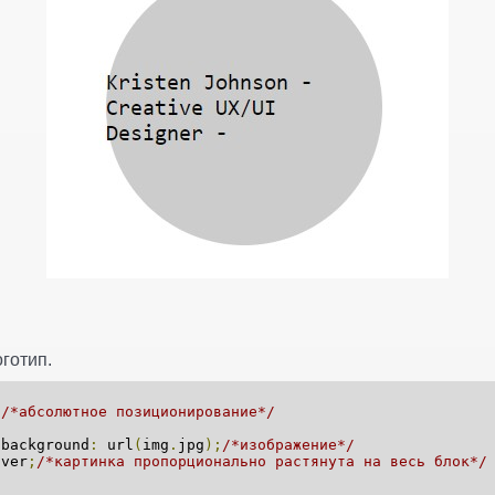
готип.
;
/*абсолютное позиционирование*/
kground
:
url
(
img
.
jpg
);
/*изображение*/
ver
;
/*картинка пропорционально растянута на весь блок*/
;