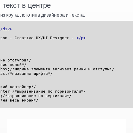
 текст в центре
из круга, логотипа дизайнера и текста.
</div>
nson - Creative UX/UI Designer -
</p>
е отступов*/
ие полей*/
x;/*ширина элемента включает рамки и отступы*/
s;/*название шрифта*/
ий контейнер*/
er;/*выравнивание по горизонтали*/
*выравнивание по вертикали*/
на весь экран*/