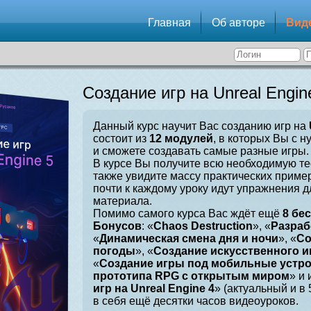
Главная
Об авторе
Вид
Создание игр на Unreal Engin
Данный курс научит Вас созданию игр на
состоит из
12 модулей
, в которых Вы с н
и сможете создавать самые разные игры.
В курсе Вы получите всю необходимую те
также увидите массу практических приме
почти к каждому уроку идут упражнения 
материала.
Помимо самого курса Вас ждёт ещё
8 бе
Бонусов
: «
Chaos Destruction
», «
Разраб
«
Динамическая смена дня и ночи
», «
Со
погоды
», «
Создание искусственного и
«
Создание игры под мобильные устр
прототипа RPG с открытым миром
» и 
игр на Unreal Engine 4
» (актуальный и в
в себя ещё десятки часов видеоуроков.