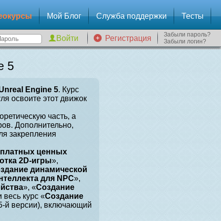
еокурсы
Мой Блог
Служба поддержки
Тесты
Забыли пароль?
Регистрация
Забыли логин?
e 5
Unreal Engine 5
. Курс
уля освоите этот движок
оретическую часть, а
ров. Дополнительно,
для закрепления
сплатных ценных
отка 2D-игры
»,
здание динамической
нтеллекта для NPC
»,
ойства
», «
Создание
и весь курс «
Создание
 5-й версии), включающий