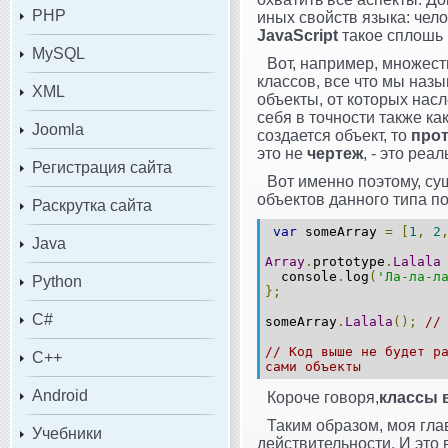
PHP
иных свойств языка: челов
JavaScript
такое сплошь 
MySQL
Вот, например, множес
классов, все что мы назы
XML
объекты, от которых насл
себя в точности также ка
Joomla
создается объект, то
про
это не
чертеж
, - это ре
Регистрация сайта
Вот именно поэтому, су
объектов данного типа п
Раскрутка сайта
var
someArray
=
[
1
,
2
Java
Array
.
prototype
.
Lalala
console
.
log
(
'Ла-ла-л
Python
};
C#
someArray
.
Lalala
();
//
// Код выше не будет р
C++
сами объекты
Android
Короче говоря,
классы в
Таким образом, моя глав
Учебники
действительности. И это 