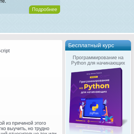
те.
Подробнее
Бесплатный курс
cript
Программирование на
Python для начинающих
ой из причиной этого
гко выучить, но трудно
ний относительно тех или