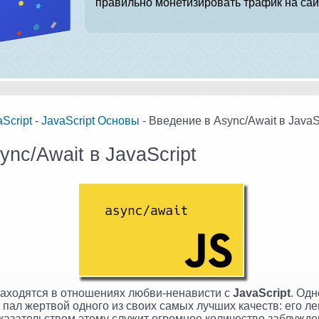
правильно монетизировать трафик на сай
Script
-
JavaScript Основы
- Введение в Async/Await в JavaS
nc/Await в JavaScript
аходятся в отношениях любви-ненависти с
JavaScript
. Одн
к пал жертвой одного из своих самых лучших качеств: его ле
оказательством этому служит огромное количество заблужде