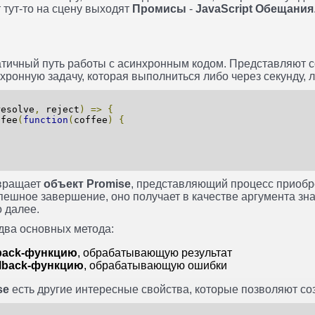
 тут-то на сцену выходят
Промисы
-
JavaScript Обещания
тичный путь работы с асинхронным кодом. Представляют с
онную задачу, которая выполниться либо через секунду, ли
{
resolve
,
reject
)
=>
{
fee
(
function
(
coffee
)
{
вращает
объект Promise
, представляющий процесс приобр
пешное завершение, оно получает в качестве аргумента зна
 далее.
два основных метода:
lback-функцию
, обрабатывающую результат
llback-функцию
, обрабатывающую ошибки
se
есть другие интересные свойства, которые позволяют со