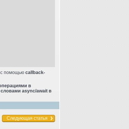
н с помощью
callback-
операциями в
словами async/await в
Следующая статья