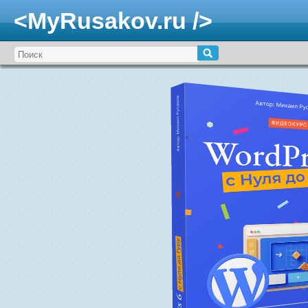
<MyRusakov.ru />