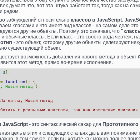
ек думает что, вот эта штука работает так, тогда как на сам
и рядом.
тво заблуждений относительно
классов в JavaScript
.
JavaSc
ваем классами и что имеет вид классов - на самом деле это
едуются другие объекты. Поэтому, это означает, что
"классы
к и обычные классы. Если класс - это своего рода чертеж, н
тотип
- это объект, которому другие объекты делегируют неку
ально существующий объект.
ществует возможность добавления нового метода в объект
оявится этот метод, прямо во-время исполнения.
,
3
];
=
function
()
{
а; Новый метод'
);
 Ла-ла-ла; Новый метод
аботать с реальными классами, так как изменение описания
 JavaScript
- это синтаксический сахар для
Прототипного
ная цель в этих и следующих статьях дать вам понимание то
важно, в том случае, если вы хотите как можно полнее поня