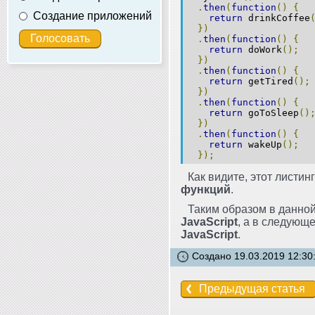
.
then
(
function
()
{
Создание приложений
return
drinkCoffee
})
.
then
(
function
()
{
return
doWork
();
})
.
then
(
function
()
{
return
getTired
();
})
.
then
(
function
()
{
return
goToSleep
()
})
.
then
(
function
()
{
return
wakeUp
();
});
Как видите, этот листи
функций
.
Таким образом в данной
JavaScript
, а в следующ
JavaScript
.
Создано 19.03.2019 12:30
Предыдущая статья