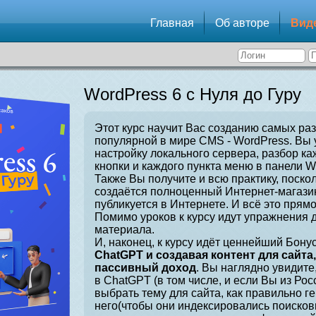
Главная
Об авторе
Вид
WordPress 6 с Нуля до Гуру
Этот курс научит Вас созданию самых ра
популярной в мире CMS - WordPress. Вы 
настройку локального сервера, разбор ка
кнопки и каждого пункта меню в панели W
Также Вы получите и всю практику, поскол
создаётся полноценный Интернет-магазин
публикуется в Интернете. И всё это прямо
Помимо уроков к курсу идут упражнения 
материала.
И, наконец, к курсу идёт ценнейший Бонус
ChatGPT и создавая контент для сайта
пассивный доход
. Вы наглядно увидите
в ChatGPT (в том числе, и если Вы из Рос
выбрать тему для сайта, как правильно г
него(чтобы они индексировались поисков