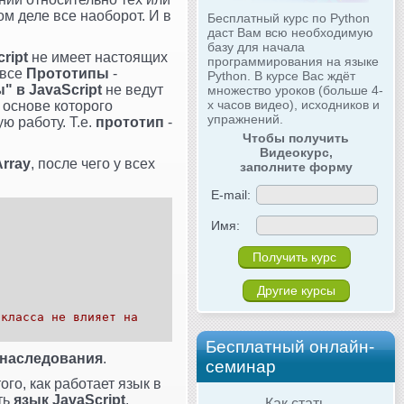
ом деле все наоборот. И в
Бесплатный курс по Python
даст Вам всю необходимую
базу для начала
ript
не имеет настоящих
программирования на языке
 все
Прототипы
-
Python. В курсе Вас ждёт
" в JavaScript
не ведут
множество уроков (больше 4-
х часов видео), исходников и
а основе которого
упражнений.
ю работу. Т.е.
прототип
-
Чтобы получить
Видеокурс,
Array
, после чего у всех
заполните форму
E-mail:
Имя:
Другие курсы
 класса не влияет на
Бесплатный онлайн-
 наследования
.
семинар
го, как работает язык в
ть
язык JavaScript
.
Как стать