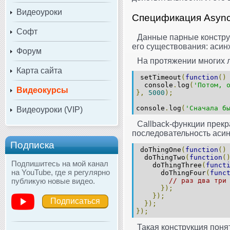
Видеоуроки
Спецификация Async
Софт
Данные парные конструк
его существования: асин
Форум
На протяжении многих л
Карта сайта
setTimeout
(
function
()
console
.
log
(
'Потом, 
Видеокурсы
},
5000
);
console
.
log
(
'Сначала б
Видеоуроки (VIP)
Callback-функции прекр
последовательность аси
Подписка
doThingOne
(
function
()
doThingTwo
(
function
(
Подпишитесь на мой канал
doThingThree
(
funct
на YouTube, где я регулярно
doThingFour
(
func
публикую новые видео.
// раз два три
});
});
Подписаться
});
});
Такая конструкция поня