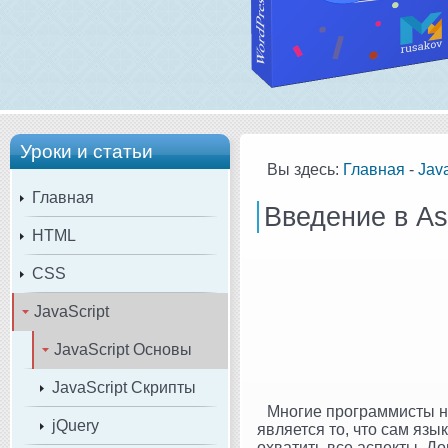
Уроки и статьи
Вы здесь:
Главная
-
Java
Главная
Введение в Asy
HTML
CSS
JavaScript
JavaScript Основы
JavaScript Скрипты
Многие программисты н
jQuery
является то, что сам язы
охватить все аспекты. Д