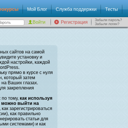
еокурсы
Мой Блог
Служба поддержки
Тесты
Забыли пароль?
Регистрация
Забыли логин?
зных сайтов на самой
увидите установку и
ждой настройки, каждой
ordPress.
ьку прямо в курсе с нуля
, который затем
 на Ваших глазах.
для закрепления
 по тому,
как используя
, можно выйти на
, как зарегистрироваться
сии), как правильно
енерировать статьи для
ыми системами) и как