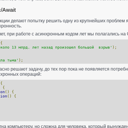
/Await
ции делают попытку решить одну из крупнейших проблем я
хронность.
ет, при работе с асинхронным кодом лет мы полагались на 
{
около 13 млрд. лет назад произошел большой взрыв'
);
ыла тьма'
);
асно решают задачу, до тех пор пока не появляется потреб
нхронных операций:
{
)
{
ion
()
{
tion
()
{
тна компьютеру, но сложна для человека, который вынужден