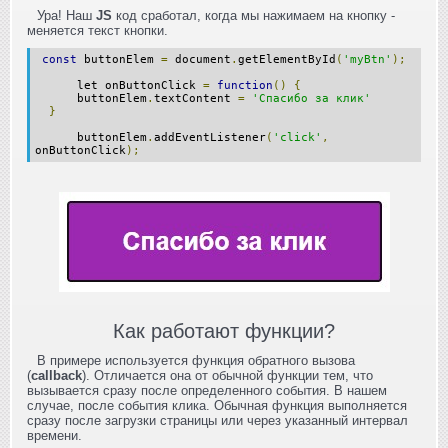
Ура! Наш
JS
код сработал, когда мы нажимаем на кнопку -
меняется текст кнопки.
const
buttonElem
=
document
.
getElementById
(
'myBtn'
);
let onButtonClick
=
function
()
{
buttonElem
.
textContent
=
'Спасибо за клик'
}
buttonElem
.
addEventListener
(
'click'
,
onButtonClick
);
Как работают функции?
В примере используется функция обратного вызова
(
callback
). Отличается она от обычной функции тем, что
вызывается сразу после определенного события. В нашем
случае, после события клика. Обычная функция выполняется
сразу после загрузки страницы или через указанный интервал
времени.