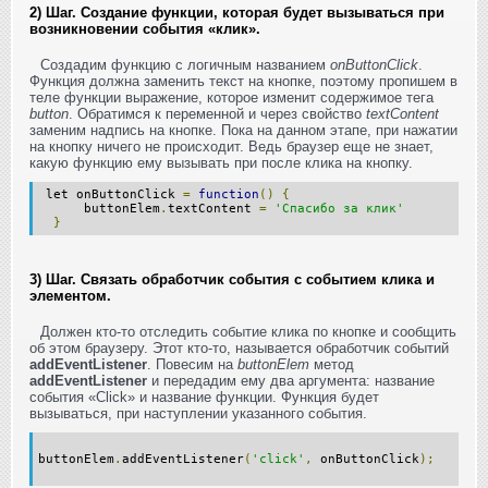
2) Шаг. Создание функции, которая будет вызываться при
возникновении события «клик».
Создадим функцию с логичным названием
onButtonClick
.
Функция должна заменить текст на кнопке, поэтому пропишем в
теле функции выражение, которое изменит содержимое тега
button
. Обратимся к переменной и через свойство
textContent
заменим надпись на кнопке. Пока на данном этапе, при нажатии
на кнопку ничего не происходит. Ведь браузер еще не знает,
какую функцию ему вызывать при после клика на кнопку.
let onButtonClick
=
function
()
{
buttonElem
.
textContent
=
'Спасибо за клик'
}
3) Шаг. Связать обработчик события с событием клика и
элементом.
Должен кто-то отследить событие клика по кнопке и сообщить
об этом браузеру. Этот кто-то, называется обработчик событий
addEventListener
. Повесим на
buttonElem
метод
addEventListener
и передадим ему два аргумента: название
события «Click» и название функции. Функция будет
вызываться, при наступлении указанного события.
buttonElem
.
addEventListener
(
'click'
,
onButtonClick
);