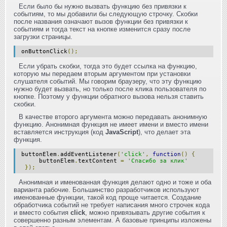
Если было бы нужно вызвать функцию без привязки к
событиям, то мы добавили бы следующую строчку. Скобки
после названия означают вызов функции без привязки к
событиям и тогда текст на кнопке изменится сразу после
загрузки страницы.
onButtonClick
();
Если убрать скобки, тогда это будет ссылка на функцию,
которую мы передаем вторым аргументом при установки
слушателя событий. Мы говорим браузеру, что эту функцию
нужно будет вызвать, но только после клика пользователя по
кнопке. Поэтому у функции обратного вызова нельзя ставить
скобки.
В качестве второго аргумента можно передавать анонимную
функцию. Анонимная функция не имеет имени и вместо имени
вставляется инструкция (код
JavaScript
), что делает эта
функция.
buttonElem
.
addEventListener
(
'click'
,
function
()
{
buttonElem
.
textContent
=
'Спасибо за клик'
});
Анонимная и именованная функция делают одно и тоже и оба
варианта рабочие. Большинство разработчиков используют
именованные функции, такой код проще читается. Создание
обработчика событий не требует написания много строчек кода
и вместо события
click
, можно привязывать другие события к
совершенно разным элементам. А базовые принципы изложены