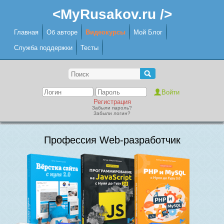
<MyRusakov.ru />
Главная
Об авторе
Видеокурсы
Мой Блог
Служба поддержки
Тесты
Регистрация
Забыли пароль?
Забыли логин?
Профессия Web-разработчик