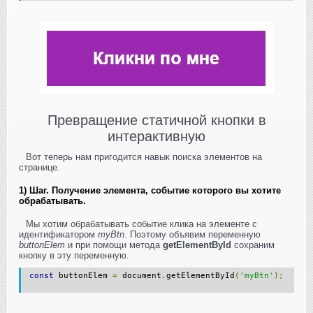
Превращение статичной кнопки в
интерактивную
Вот теперь нам пригодится навык поиска элементов на
странице.
1) Шаг. Получение элемента, событие которого вы хотите
обрабатывать.
Мы хотим обрабатывать событие клика на элементе с
идентификатором
myBtn
. Поэтому объявим переменную
buttonElem
и при помощи метода
getElementById
сохраним
кнопку в эту переменную.
const
buttonElem
=
document
.
getElementById
(
'myBtn'
);