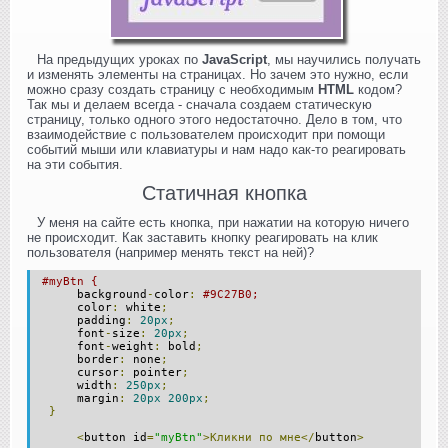
На предыдущих уроках по
JavaScript
, мы научились получать
и изменять элементы на страницах. Но зачем это нужно, если
можно сразу создать страницу с необходимым
HTML
кодом?
Так мы и делаем всегда - сначала создаем статическую
страницу, только одного этого недостаточно. Дело в том, что
взаимодействие с пользователем происходит при помощи
событий мыши или клавиатуры и нам надо как-то реагировать
на эти события.
Статичная кнопка
У меня на сайте есть кнопка, при нажатии на которую ничего
не происходит. Как заставить кнопку реагировать на клик
пользователя (например менять текст на ней)?
#myBtn {
background
-
color
:
#9C27B0;
color
:
white
;
padding
:
20px
;
font
-
size
:
20px
;
font
-
weight
:
bold
;
border
:
none
;
cursor
:
pointer
;
width
:
250px
;
margin
:
20px
200px
;
}
<
button id
=
"myBtn"
>Кликни
по
мне</
button
>