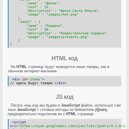
"name"
:
"Шапка"
,
"cost"
:
12
,
"description"
:
"Шапка Санты Клауса"
,
"image"
:
"images/hat.png"
},
"34567"
:
{
"name"
:
"Подарки"
,
"cost"
:
20
,
"description"
:
"Рождественские подарки"
,
"image"
:
"images/presents.png"
}
}
HTML код
На
HTML
страницу будут выводится наши товары, как в
обычном интернет-магазине.
<div
id
=
"items"
>
// здесь будут товары
</div>
JS код
Писать наш код мы будем в
JavaScript
файле, используя сам
язык
JavaScript
+ готовые методы из библиотеки
jQuery
,
предварительно подключив ее к
HTML
странице.
<script
src
=
"https://ajax.googleapis.com/ajax/libs/jquery/3.1.0/jqu