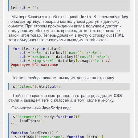
let
out
=
''
;
Мы перебираем этот объект в цикле
for in
. В переменную
key
попадает артикул товара и мы получаем доступ к данному
объекту. При втором прохождении цикла получаем доступ к
следующему объекту и так происходит до тех пор, пока не
закончится товар. Теперь добавим в пустую строку out
HTML
теги объединенные с ключами выводимых объектов.
for
(
let key
in
data
){
out
+=
'<h3>'
+
data
[
key
][
'name'
]+
'</h3>'
;
out
+=
'<p>Цена: '
+
data
[
key
][
'cost'
]+
'</p>'
;
out
+=
'<img src="'
+
data
[
key
].
image
+
'">'
;
//
Формируем URL картинки
}
После перебора циклом, выводим данные на страницу.
$
(
'#items'
).
html
(
out
);
Чтобы все красиво смотрелось на странице, зададим
CSS
стили и выведем теги с классами, в том числе и кнопку.
Окончательный
JavaScript
код:
$
(
'document'
).
ready
(
function
(){
loadItems
();
});
function
loadItems
()
{
$
.
getJSON
(
'items.json'
,
function
(
data
)
{