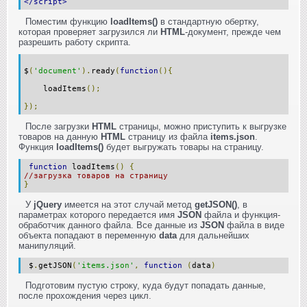
</script>
Поместим функцию
loadItems()
в стандартную обертку,
которая проверяет загрузился ли
HTML
-документ, прежде чем
разрешить работу скрипта.
$
(
'document'
).
ready
(
function
(){
loadItems
();
});
После загрузки
HTML
страницы, можно приступить к выгрузке
товаров на данную
HTML
страницу из файла
items.json
.
Функция
loadItems()
будет выгружать товары на страницу.
function
loadItems
()
{
//загрузка товаров на страницу
}
У
jQuery
имеется на этот случай метод
getJSON()
, в
параметрах которого передается имя
JSON
файла и функция-
обработчик данного файла. Все данные из
JSON
файла в виде
объекта попадают в переменную
data
для дальнейших
манипуляций.
$
.
getJSON
(
'items.json'
,
function
(
data
)
Подготовим пустую строку, куда будут попадать данные,
после прохождения через цикл.