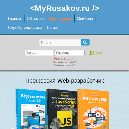
<MyRusakov.ru />
Главная
Об авторе
Видеокурсы
Мой Блог
Служба поддержки
Тесты
Регистрация
Забыли пароль?
Забыли логин?
Профессия Web-разработчик