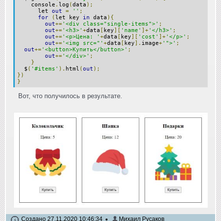
console
.
log
(
data
);
let
out
=
''
;
for
(
let key
in
data
){
out
+=
'<div class="single-items">'
;
out
+=
'<h3>'
+
data
[
key
][
'name'
]+
'</h3>'
;
out
+=
'<p>Цена: '
+
data
[
key
][
'cost'
]+
'</p>'
;
out
+=
'<img src="'
+
data
[
key
].
image
+
'">'
;
out
+=
'<button>Купить</button>'
;
out
+=
'</div>'
;
}
$
(
'#items'
).
html
(
out
);
})
}
Вот, что получилось в результате.
Создано 27.11.2020 10:46:34
Михаил Русаков