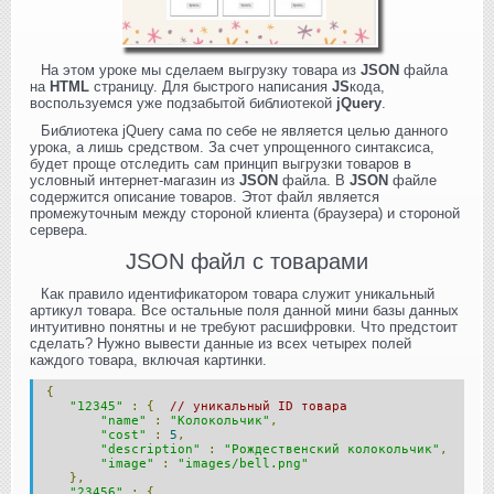
На этом уроке мы сделаем выгрузку товара из
JSON
файла
на
HTML
страницу. Для быстрого написания
JS
кода,
воспользуемся уже подзабытой библиотекой
jQuery
.
Библиотека
jQuery сама по себе не является целью данного
урока, а лишь средством. За счет упрощенного синтаксиса,
будет проще отследить сам принцип выгрузки товаров в
условный интернет-магазин из
JSON
файла. В
JSON
файле
содержится описание товаров. Этот файл является
промежуточным между стороной клиента (браузера) и стороной
сервера.
JSON файл с товарами
Как правило идентификатором товара служит уникальный
артикул товара. Все остальные поля данной мини базы данных
интуитивно понятны и не требуют расшифровки. Что предстоит
сделать? Нужно вывести данные из всех четырех полей
каждого товара, включая картинки.
{
"12345"
:
{
// уникальный ID товара
"name"
:
"Колокольчик"
,
"cost"
:
5
,
"description"
:
"Рождественский колокольчик"
,
"image"
:
"images/bell.png"
},
"23456"
:
{