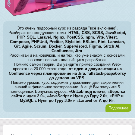
Это очень подробный курс из разряда "всё включено".
Разбираются следующие темы:
HTML, CSS, SCSS, JavaScript,
PHP, SQL, Laravel, Nginx, PostCSS, npm, Vite, Vitest,
Composer, PHPUnit, Prettier, Stylelint, ESLint, Pint, Larastan,
Git, Agile, Scrum, Docker, Supervisord, Figma, Stitch AI,
Confluence, Jira
.
Рассчитан и на новичков, и на тех, кто уже знаком с основами,
но хочет освоить полный цикл разработки.
Помимо самой теории, Вы увидите пример создания Web-
проекта на 20 000 строк кода:
от идеи и документации на
Confluence через планирование на Jira, fullstack-разработку
до деплоя на VPS
.
Помимо уроков, курс содержит упражнения для закрепления
знаний и финальное тестирование. А ещё Вы получите 5
полноценных Бонусных курсов: «
GitLab под ключ
», «
Вёрстка
сайта с нуля 2.0
», «
JavaScript с Нуля до Гуру 2.0
», «
PHP и
MySQL с Нуля до Гуру 3.0
» и «
Laravel от А до Я
».
Подробнее