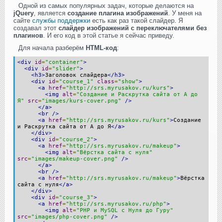
Одной из самых популярных задач, которые делаются на
jQuery
, является
создание плагина изображений
. У меня на
сайте
службы поддержки
есть как раз такой слайдер. Я
создавал этот
слайдер изображений с переключателями без
плагинов
. И его код в этой статье я сейчас приведу.
Для начала разберём
HTML-код
:
<div
id
=
"container"
>
<div
id
=
"slider"
>
<h3>
Заголовок слайдера
</h3>
<div
id
=
"course_1"
class
=
"show"
>
<a
href
=
"http://srs.myrusakov.ru/kurs"
>
<img
alt
=
"Создание и Раскрутка сайта от А до
Я"
src
=
"images/kurs-cover.png"
/>
</a>
<br
/>
<a
href
=
"http://srs.myrusakov.ru/kurs"
>
Создание
и Раскрутка сайта от А до Я
</a>
</div>
<div
id
=
"course_2"
>
<a
href
=
"http://srs.myrusakov.ru/makeup"
>
<img
alt
=
"Вёрстка сайта с нуля"
src
=
"images/makeup-cover.png"
/>
</a>
<br
/>
<a
href
=
"http://srs.myrusakov.ru/makeup"
>
Вёрстка
сайта с нуля
</a>
</div>
<div
id
=
"course_3"
>
<a
href
=
"http://srs.myrusakov.ru/php"
>
<img
alt
=
"PHP и MySQL с Нуля до Гуру"
src
=
"images/php-cover.png"
/>