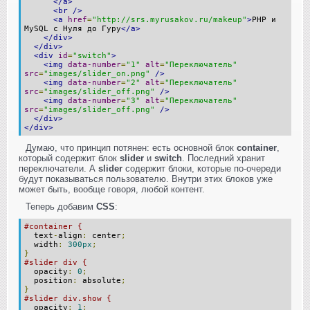
</a>
<br
/>
<a
href
=
"http://srs.myrusakov.ru/makeup"
>
PHP и
MySQL с Нуля до Гуру
</a>
</div>
</div>
<div
id
=
"switch"
>
<img
data-number
=
"1"
alt
=
"Переключатель"
src
=
"images/slider_on.png"
/>
<img
data-number
=
"2"
alt
=
"Переключатель"
src
=
"images/slider_off.png"
/>
<img
data-number
=
"3"
alt
=
"Переключатель"
src
=
"images/slider_off.png"
/>
</div>
</div>
Думаю, что принцип потянен: есть основной блок
container
,
который содержит блок
slider
и
switch
. Последний хранит
переключатели. А
slider
содержит блоки, которые по-очереди
будут показываться пользователю. Внутри этих блоков уже
может быть, вообще говоря, любой контент.
Теперь добавим
CSS
:
#container {
text
-
align
:
center
;
width
:
300px
;
}
#slider div {
opacity
:
0
;
position
:
absolute
;
}
#slider div.show {
opacity
:
1
;