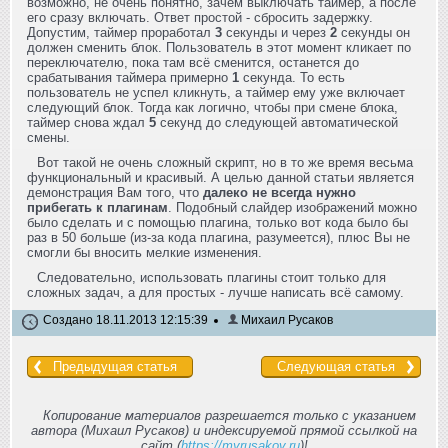
возможно, не очень понятно, зачем выключать таймер, а после
его сразу включать. Ответ простой - сбросить задержку.
Допустим, таймер проработал
3
секунды и через
2
секунды он
должен сменить блок. Пользователь в этот момент кликает по
переключателю, пока там всё сменится, останется до
срабатывания таймера примерно
1
секунда. То есть
пользователь не успел кликнуть, а таймер ему уже включает
следующий блок. Тогда как логично, чтобы при смене блока,
таймер снова ждал
5
секунд до следующей автоматической
смены.
Вот такой не очень сложный скрипт, но в то же время весьма
функциональный и красивый. А целью данной статьи является
демонстрация Вам того, что
далеко не всегда нужно
прибегать к плагинам
. Подобный слайдер изображений можно
было сделать и с помощью плагина, только вот кода было бы
раз в 50 больше (из-за кода плагина, разумеется), плюс Вы не
смогли бы вносить мелкие изменения.
Следовательно, использовать плагины стоит только для
сложных задач, а для простых - лучше написать всё самому.
Создано 18.11.2013 12:15:39
Михаил Русаков
Предыдущая статья
Следующая статья
Копирование материалов разрешается только с указанием
автора (Михаил Русаков) и индексируемой прямой ссылкой на
сайт (
https://myrusakov.ru
)!