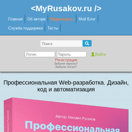
<MyRusakov.ru />
Главная
Об авторе
Видеокурсы
Мой Блог
Служба поддержки
Тесты
Регистрация
Забыли пароль?
Забыли логин?
Профессиональная Web-разработка. Дизайн,
код и автоматизация