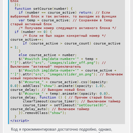
блок
});
function
setCourse
(
number
)
{
if
(
number
==
course_active
)
return
;
// Если
выбранный блок и так активен, то выходим из функции
var
temp
=
course_active
;
// Сохраняем в temp
старый активный блок
/* Получаем номер следующего активного блока */
if
(
number
==
0
)
{
/* Если не был задан конкретный номер */
course_active
++;
if
(
course_active
>
course_count
)
course_active
=
1
;
}
else
course_active
=
number
;
$
(
"#switch img[data-number='"
+
temp
+
"']"
).
attr
(
"src"
,
"images/slider_off.png"
);
//
Выключаем "активный" переключатель
$
(
"#switch img[data-number='"
+
course_active
+
"']"
).
attr
(
"src"
,
"images/slider_on.png"
);
// Включаем
новый переключатель
$
(
"#course_"
+
course_active
).
css
({
opacity
:
0.0
}).
addClass
(
"show"
).
animate
({
opacity
:
1.0
},
course_delay
);
// Выводим новый блок
$
(
"#course_"
+
temp
).
animate
({
opacity
:
0.0
},
course_delay
,
function
()
{
// Прячем старый блок
clearTimeout
(
course_timer
);
// Выключаем таймер
course_timer
=
setTimeout
(
"setCourse(0)"
,
course_delay_auto
);
// Включаем таймер
}).
removeClass
(
"show"
);
}
</script>
Код я прокомментировал достаточно подробно, однако,