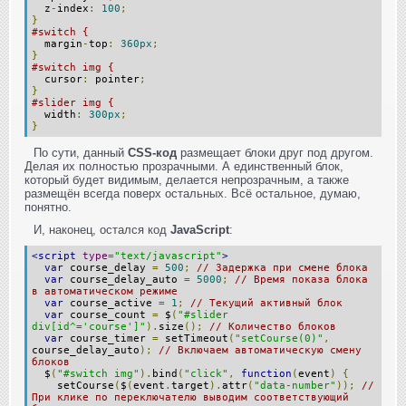
z
-
index
:
100
;
}
#switch {
margin
-
top
:
360px
;
}
#switch img {
cursor
:
pointer
;
}
#slider img {
width
:
300px
;
}
По сути, данный
CSS-код
размещает блоки друг под другом.
Делая их полностью прозрачными. А единственный блок,
который будет видимым, делается непрозрачным, а также
размещён всегда поверх остальных. Всё остальное, думаю,
понятно.
И, наконец, остался код
JavaScript
:
<script
type
=
"text/javascript"
>
var
course_delay
=
500
;
// Задержка при смене блока
var
course_delay_auto
=
5000
;
// Время показа блока
в автоматическом режиме
var
course_active
=
1
;
// Текущий активный блок
var
course_count
=
$
(
"#slider
div[id^='course']"
).
size
();
// Количество блоков
var
course_timer
=
setTimeout
(
"setCourse(0)"
,
course_delay_auto
);
// Включаем автоматическую смену
блоков
$
(
"#switch img"
).
bind
(
"click"
,
function
(
event
)
{
setCourse
(
$
(
event
.
target
).
attr
(
"data-number"
));
//
При клике по переключателю выводим соответствующий