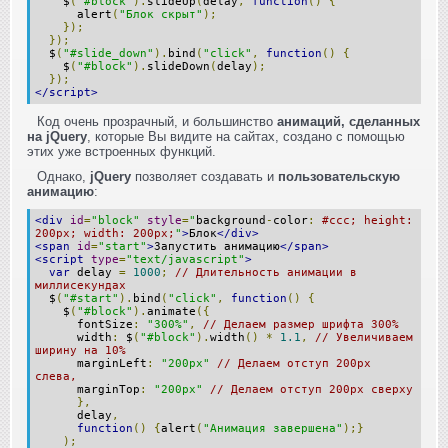
$
(
"#block"
).
slideUp
(
delay
,
function
()
{
alert
(
"Блок скрыт"
);
});
});
$
(
"#slide_down"
).
bind
(
"click"
,
function
()
{
$
(
"#block"
).
slideDown
(
delay
);
});
</script>
Код очень прозрачный, и большинство
анимаций, сделанных
на jQuery
, которые Вы видите на сайтах, создано с помощью
этих уже встроенных функций.
Однако,
jQuery
позволяет создавать и
пользовательскую
анимацию
:
<div
id
=
"block"
style
=
"
background
-
color
:
#ccc; height:
200px; width: 200px;
"
>
Блок
</div>
<span
id
=
"start"
>
Запустить анимацию
</span>
<script
type
=
"text/javascript"
>
var
delay
=
1000
;
// Длительность анимации в
миллисекундах
$
(
"#start"
).
bind
(
"click"
,
function
()
{
$
(
"#block"
).
animate
({
fontSize
:
"300%"
,
// Делаем размер шрифта 300%
width
:
$
(
"#block"
).
width
()
*
1.1
,
// Увеличиваем
ширину на 10%
marginLeft
:
"200px"
// Делаем отступ 200px
слева,
marginTop
:
"200px"
// Делаем отступ 200px сверху
},
delay
,
function
()
{
alert
(
"Анимация завершена"
);}
);