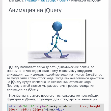
Вы здесь:
Главная
-
JavaScript
-
jQuery
- Анимация на jQuery
Анимация на jQuery
jQuery
позволяет легко делать динамические сайты, во
многом, это благодаря отличному
механизму создания
анимации
. Если делать подобные вещи на чистом
JavaScript
,
то могут уйти сотни строк кода, тогда как аналогичное действие
на
jQuery
будет написано на нескольких строчках кода.
Поэтому в этой статье мы рассмотрим процесс
создания
анимации на jQuery
.
Начнём мы с самого простого - использование простейших
функций в jQuery, служащих для стандартной анимации
:
<div
id
=
"block"
style
=
"
background
-
color
:
#ccc; height:
200px; width: 200px;
"
>
Блок
</div>