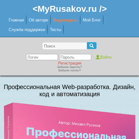
<MyRusakov.ru />
Главная
Об авторе
Видеокурсы
Мой Блог
Служба поддержки
Тесты
Регистрация
Забыли пароль?
Забыли логин?
Профессиональная Web-разработка. Дизайн,
код и автоматизация