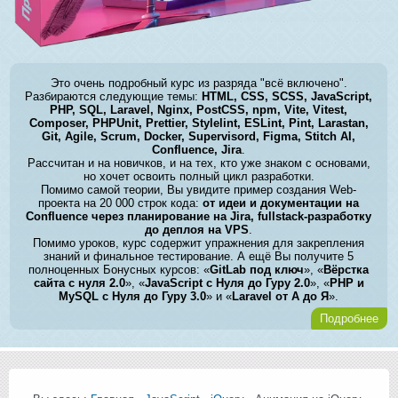
Это очень подробный курс из разряда "всё включено".
Разбираются следующие темы:
HTML, CSS, SCSS, JavaScript,
PHP, SQL, Laravel, Nginx, PostCSS, npm, Vite, Vitest,
Composer, PHPUnit, Prettier, Stylelint, ESLint, Pint, Larastan,
Git, Agile, Scrum, Docker, Supervisord, Figma, Stitch AI,
Confluence, Jira
.
Рассчитан и на новичков, и на тех, кто уже знаком с основами,
но хочет освоить полный цикл разработки.
Помимо самой теории, Вы увидите пример создания Web-
проекта на 20 000 строк кода:
от идеи и документации на
Confluence через планирование на Jira, fullstack-разработку
до деплоя на VPS
.
Помимо уроков, курс содержит упражнения для закрепления
знаний и финальное тестирование. А ещё Вы получите 5
полноценных Бонусных курсов: «
GitLab под ключ
», «
Вёрстка
сайта с нуля 2.0
», «
JavaScript с Нуля до Гуру 2.0
», «
PHP и
MySQL с Нуля до Гуру 3.0
» и «
Laravel от А до Я
».
Подробнее