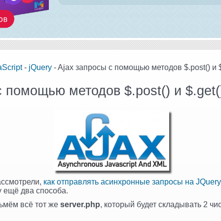
Script
-
jQuery
- Ajax запросы с помощью методов $.post() и $.
 помощью методов $.post() и $.get(
ассмотрели,
как отправлять асинхронные запросы на JQuery
жу ещё два способа.
ьмём всё тот же
server.php
, который будет складывать 2 чи