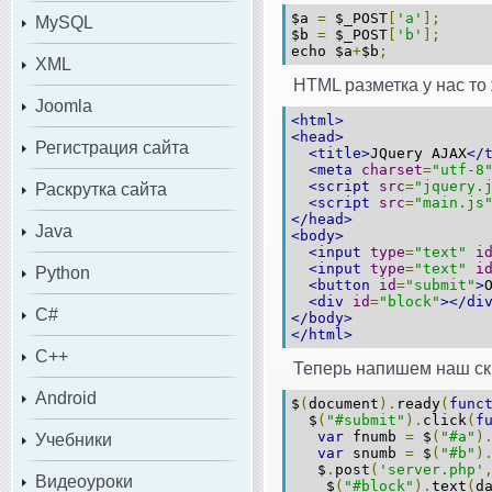
$a
=
$_POST
[
'a'
];
MySQL
$b
=
$_POST
[
'b'
];
echo $a
+
$b
;
XML
HTML разметка у нас то 
Joomla
<html>
<head>
Регистрация сайта
<title>
JQuery AJAX
</
<meta
charset
=
"utf-8
<script
src
=
"jquery.
Раскрутка сайта
<script
src
=
"main.js
</head>
Java
<body>
<input
type
=
"text"
i
<input
type
=
"text"
i
Python
<button
id
=
"submit"
>
<div
id
=
"block"
></di
C#
</body>
</html>
C++
Теперь напишем наш ск
Android
$
(
document
).
ready
(
func
$
(
"#submit"
).
click
(
f
var
fnumb
=
$
(
"#a"
)
Учебники
var
snumb
=
$
(
"#b"
)
$
.
post
(
'server.php'
Видеоуроки
$
(
"#block"
).
text
(
d