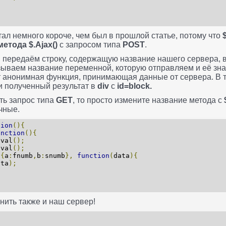
стал немного короче, чем был в прошлой статье, потому что
метода $.Ajax()
с запросом типа
POST
.
передаём строку, содержащую название нашего сервера,
азываем название переменной, которую отправляем и её зна
 анонимная функция, принимающая данные от сервера. В те
и полученный результат в
div
с
id=block.
ть запрос типа
GET
, то просто измените название метода с
чные.
tion
(){
unction
(){
.
val
();
.
val
();
{
a
:
fnumb
,
b
:
snumb
},
function
(
data
){
ata
);
енить также и наш сервер!