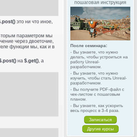
пошаговая инструкция
$.post()
это ни что иное,
 вторым параметром мы
чение через двоеточие,
После семинара:
ле функции мы, как и в
- Вы узнаете, что нужно
делать, чтобы устроиться на
$.post()
на
$.get()
, а
работу Unreal-
разработчиком.
- Вы узнаете, что нужно
изучить, чтобы стать Unreal-
разработчиком.
- Вы получите PDF-файл с
чек-листом с пошаговым
планом.
- Вы узнаете, как ускорить
весь процесс в 3-4 раза.
Записаться
Другие курсы