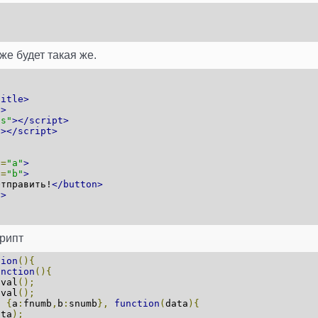
же будет такая же.
title>
"
>
js"
></script>
"
></script>
d
=
"a"
>
d
=
"b"
>
Отправить!
</button>
v>
рипт
tion
(){
unction
(){
.
val
();
.
val
();
,
{
a
:
fnumb
,
b
:
snumb
},
function
(
data
){
ata
);