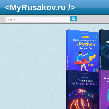
<MyRusakov.ru />