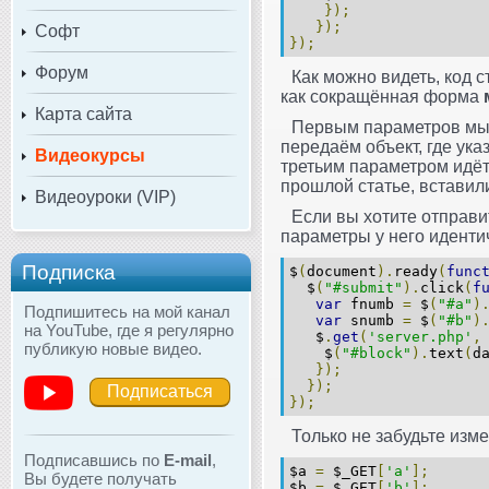
});
});
Софт
});
Форум
Как можно видеть, код 
как сокращённая форма
Карта сайта
Первым параметров мы 
передаём объект, где ук
Видеокурсы
третьим параметром идёт
прошлой статье, вставил
Видеоуроки (VIP)
Если вы хотите отправи
параметры у него иденти
Подписка
$
(
document
).
ready
(
func
$
(
"#submit"
).
click
(
f
var
fnumb
=
$
(
"#a"
)
Подпишитесь на мой канал
var
snumb
=
$
(
"#b"
)
на YouTube, где я регулярно
$
.
get
(
'server.php'
,
публикую новые видео.
$
(
"#block"
).
text
(
d
});
});
Подписаться
});
Только не забудьте изм
Подписавшись по
E-mail
,
$a
=
$_GET
[
'a'
];
Вы будете получать
$b
=
$_GET
[
'b'
];