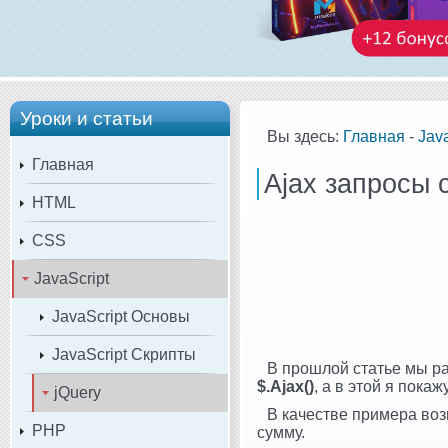
Уроки и статьи
Вы здесь:
Главная
-
Java
Главная
Ajax запросы с
HTML
CSS
JavaScript
JavaScript Основы
JavaScript Скрипты
В прошлой статье мы р
$.Ajax()
, а в этой я пока
jQuery
В качестве примера воз
PHP
сумму.