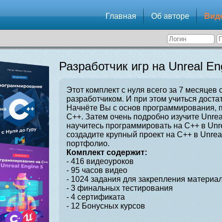
Главная
Об авторе
Вид
Разработчик игр на Unreal En
Этот комплект с нуля всего за 7 месяцев 
разработчиком. И при этом учиться достат
Начнёте Вы с основ программирования, 
C++. Затем очень подробно изучите Unrea
научитесь программировать на C++ в Unre
создадите крупный проект на C++ в Unrea
портфолио.
Комплект содержит:
- 416 видеоуроков
- 95 часов видео
- 1024 задания для закрепления материал
- 3 финальных тестирования
- 4 сертификата
- 12 Бонусных курсов