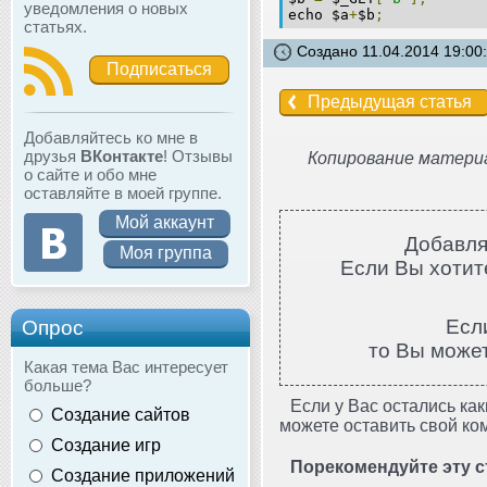
уведомления о новых
echo $a
+
$b
;
статьях.
Создано 11.04.2014 19:00
Подписаться
Предыдущая статья
Добавляйтесь ко мне в
друзья
ВКонтакте
! Отзывы
Копирование материа
о сайте и обо мне
оставляйте в моей группе.
Мой аккаунт
Добавля
Моя группа
Если Вы хотите
Есл
Опрос
то Вы може
Какая тема Вас интересует
больше?
Если у Вас остались как
Создание сайтов
можете оставить свой ко
Создание игр
Порекомендуйте эту с
Создание приложений