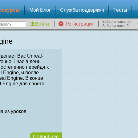
еокурсы
Мой Блог
Служба поддержки
Тесты
Забыли пароль?
Регистрация
Забыли логин?
gine
сделает Вас Unreal-
очно 1 час в день.
постепенно перейдя к
l Engine, и после
al Engine. В конце
l Engine для своего
а из уроков
Подробнее