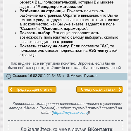
берётся Ваш пользовательский, который Вы можете
задать в "
Менеджере материалов
".
Разбиение на страницы
. Показать или скрыть
разбиение на страницы. Обратите внимание, что Вы не
сможете увидеть другие ссылки, кроме тех, что влезли,
а их количество, как Вы уже знаете, задаётся в поле
"
Ссылки
" в "
Основных параметрах
".
Показать выбор
. Эта опция позволяет дать
возможность пользователю самому выбирать, сколько
ссылок выводить на странице.
Показать ссылку на ленту
. Если поставите "
Да
", то
пользователь сможет подписаться на
RSS-ленту
этой
страницы.
Как видите, всё интуитивно понятно. Впрочем, если бы не
было всё так просто, то
Joomla
не стала бы столь популярной.
Создано 16.02.2011 21:34:33
Михаил Русаков
Предыдущая статья
Следующая статья
Копирование материалов разрешается только с указанием
автора (Михаил Русаков) и индексируемой прямой ссылкой на
сайт (
https://myrusakov.ru
)!
Добавляйтесь ко мне в друзья
ВКонтакте
: