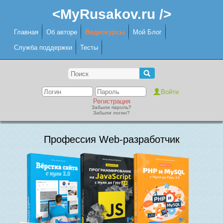
<MyRusakov.ru />
Главная
Об авторе
Видеокурсы
Мой Блог
Служба поддержки
Тесты
Регистрация
Забыли пароль?
Забыли логин?
Профессия Web-разработчик