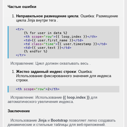
Частые ошибки
Неправильное размещение цикла
: Ошибка: Размещение
цикла Jinja внутри тега
.
<tr>
{% for user in data %}
<th
scope
=
"row"
>
{{ loop.index }}
</th>
<td>
{{ user.first_name }}
</td>
<td
class
=
"time"
>
{{ user.timestamp }}
</td>
<td>
{{ user.text }}
</td>
{% endfor %}
</tr>
Исправление: Цикл должен охватывать весь
.
Жестко заданный индекс строки
: Ошибка:
Использование фиксированного значения для индекса
строки.
<th
scope
=
"row"
>
2
</th>
Исправление: Использование
{{ loop.index }}
для
автоматического увеличения индекса.
Заключение
Использование
Jinja
и
Bootstrap
позволяет легко создавать
динамические и стильные таблицы для веб-приложений.