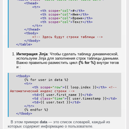
<thead>
<tr>
<th
scope
=
"col"
>
#
</th>
<th
scope
=
"col"
>
Имя
</th>
<th
scope
=
"col"
>
Время
</th>
<th
scope
=
"col"
>
Текст
</th>
</tr>
</thead>
<tbody>
<!-- Здесь будут строки таблицы -->
</tbody>
</table>
Интеграция Jinja
: Чтобы сделать таблицу динамической,
используем Jinja для заполнения строк таблицы данными.
Важно правильно разместить цикл
{% for %}
внутри тегов
и
:
<tbody>
{% for user in data %}
<tr>
<th
scope
=
"row"
>
{{ loop.index }}
</th>
<!--
Автоматический индекс строки -->
<td>
{{ user.first_name }}
</td>
<td
class
=
"time"
>
{{ user.timestamp }}
</td>
<td>
{{ user.text }}
</td>
</tr>
{% endfor %}
</tbody>
В этом примере
data
— это список словарей, каждый из
которых содержит информацию о пользователе.