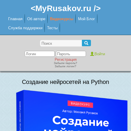
<MyRusakov.ru />
Главная
Об авторе
Видеокурсы
Мой Блог
Служба поддержки
Тесты
Регистрация
Забыли пароль?
Забыли логин?
Создание нейросетей на Python