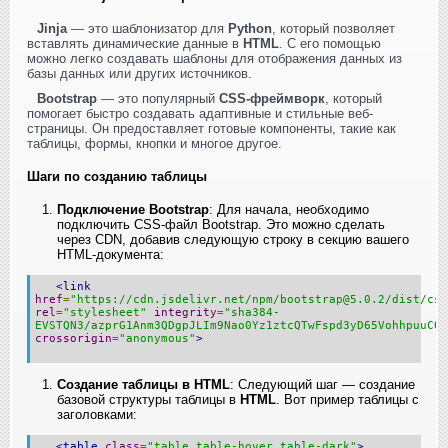
Jinja
— это шаблонизатор для
Python
, который позволяет
вставлять динамические данные в
HTML
. С его помощью
можно легко создавать шаблоны для отображения данных из
базы данных или других источников.
Bootstrap
— это популярный
CSS-фреймворк
, который
помогает быстро создавать адаптивные и стильные веб-
страницы. Он предоставляет готовые компоненты, такие как
таблицы, формы, кнопки и многое другое.
Шаги по созданию таблицы
Подключение Bootstrap
: Для начала, необходимо
подключить CSS-файл Bootstrap. Это можно сделать
через CDN, добавив следующую строку в секцию
вашего
HTML-документа:
<link
href
=
"https://cdn.jsdelivr.net/npm/bootstrap@5.0.2/dist/css
rel
=
"stylesheet"
integrity
=
"sha384-
EVSTQN3/azprG1Anm3QDgpJLIm9Nao0Yz1ztcQTwFspd3yD65VohhpuuCOm
crossorigin
=
"anonymous"
>
Создание таблицы в HTML
: Следующий шаг — создание
базовой структуры таблицы в
HTML
. Вот пример таблицы с
заголовками:
<table
class
=
"table table-hover table-dark"
>