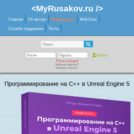
<MyRusakov.ru />
Главная
Об авторе
Видеокурсы
Мой Блог
Служба поддержки
Тесты
Регистрация
Забыли пароль?
Забыли логин?
Программирование на C++ в Unreal Engine 5