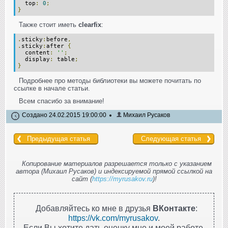
top
:
0
;
}
Также стоит иметь
clearfix
:
.
sticky
:
before
,
.
sticky
:
after
{
content
:
''
;
display
:
table
;
}
Подробнее про методы библиотеки вы можете почитать по
ссылке в начале статьи.
Всем спасибо за внимание!
Создано 24.02.2015 19:00:00
Михаил Русаков
Предыдущая статья
Следующая статья
Копирование материалов разрешается только с указанием
автора (Михаил Русаков) и индексируемой прямой ссылкой на
сайт (
https://myrusakov.ru
)!
Добавляйтесь ко мне в друзья
ВКонтакте
:
https://vk.com/myrusakov
.
Если Вы хотите дать оценку мне и моей работе,