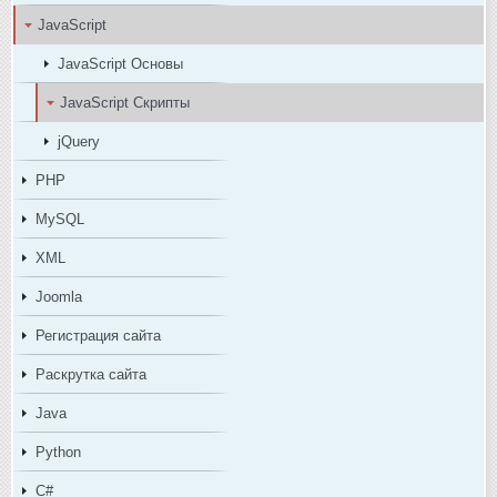
JavaScript
JavaScript Основы
JavaScript Скрипты
jQuery
PHP
MySQL
XML
Joomla
Регистрация сайта
Раскрутка сайта
Java
Python
C#