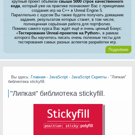
крупный проект объёмом
свыше 5000 строк качественного
кода
, который уже на практике познакомит Вас с принципами
создания игр на C++ в Unreal Engine 5.
Параллельно с курсом Вы также будете получать домашние
задания, результатом которых станет, в том числе,
полноценная серьёзная работа для портфолио.
Помимо самого курса Вас ждёт ещё и очень ценный Бонус:
«
Тестирование Unreal-проектов на Python
», в рамках
которого Вы научитесь писать очень полезные тесты для
тестирования самых разных аспектов разработки игр.
Подробнее
Вы здесь:
Главная
-
JavaScript
-
JavaScript Скрипты
- "Липкая"
библиотека stickyfill.
"Липкая" библиотека stickyfill.