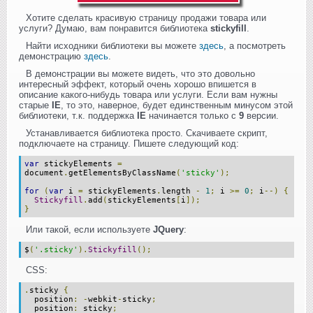
Хотите сделать красивую страницу продажи товара или
услуги? Думаю, вам понравится библиотека
stickyfill
.
Найти исходники библиотеки вы можете
здесь
, а посмотреть
демонстрацию
здесь
.
В демонстрации вы можете видеть, что это довольно
интересный эффект, который очень хорошо впишется в
описание какого-нибудь товара или услуги. Если вам нужны
старые
IE
, то это, наверное, будет единственным минусом этой
библиотеки, т.к. поддержка
IE
начинается только с
9
версии.
Устанавливается библиотека просто. Скачиваете скрипт,
подключаете на страницу. Пишете следующий код:
var
stickyElements
=
document
.
getElementsByClassName
(
'sticky'
);
for
(
var
i
=
stickyElements
.
length
-
1
;
i
>=
0
;
i
--)
{
Stickyfill
.
add
(
stickyElements
[
i
]);
}
Или такой, если используете
JQuery
:
$
(
'.sticky'
).
Stickyfill
();
CSS:
.
sticky
{
position
:
-
webkit
-
sticky
;
position
:
sticky
;