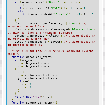
if
(
browser
.
indexOf
(
"Opera"
)
!=
-
1
)
op
=
1
;
else
{
if
(
browser
.
indexOf
(
"MSIE"
)
!=
-
1
)
ie
=
1
;
else
{
if
(
browser
.
indexOf
(
"Firefox"
)
!=
-
1
)
ff
=
1
;
}
}
block
=
document
.
getElementById
(
"block"
);
//
Получаем основной блок
block_r
=
document
.
getElementById
(
"block_resize"
);
// Получаем блок для изменения размеров
document
.
onmouseup
=
clearXY
;
// Ставим обработку
на отпускание кнопки мыши
block_r
.
onmousedown
=
saveWH
;
// Ставим обработку
на нажатие кнопки мыши
}
/* Функция для получения текущих координат курсора
мыши */
function
getXY
(
obj_event
)
{
if
(
obj_event
)
{
x
=
obj_event
.
pageX
;
y
=
obj_event
.
pageY
;
}
else
{
x
=
window
.
event
.
clientX
;
y
=
window
.
event
.
clientY
;
if
(
ie
)
{
y
-=
2
;
x
-=
2
;
}
}
return
new
Array
(
x
,
y
);
}
function
saveWH
(
obj_event
)
{