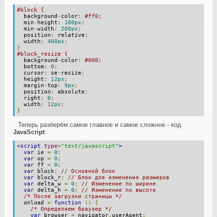
#block {
background
-
color
:
#ff0;
min
-
height
:
100px
;
min
-
width
:
200px
;
position
:
relative
;
width
:
400px
;
}
#block_resize {
background
-
color
:
#000;
bottom
:
0
;
cursor
:
se
-
resize
;
height
:
12px
;
margin
-
top
:
9px
;
position
:
absolute
;
right
:
0
;
width
:
12px
;
}
Теперь разберём самое главное и самое сложное - код
JavaScript
:
<script
type
=
"text/javascript"
>
var
ie
=
0
;
var
op
=
0
;
var
ff
=
0
;
var
block
;
// Основной блок
var
block_r
;
// Блок для изменения размеров
var
delta_w
=
0
;
// Изменение по ширине
var
delta_h
=
0
;
// Изменение по высоте
/* После загрузки страницы */
onload
=
function
()
{
/* Определяем браузер */
var
browser
=
navigator
.
userAgent
;