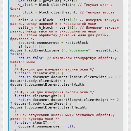
var
point
=
getXY
(
obj_event
);
w_block
=
block
.
clientWidth
;
// Текущая ширина
блока
h_block
=
block
.
clientHeight
;
// Текущая высота
блока
delta_w
=
w_block
-
point
[
0
];
// Измеряем текущую
разницу между шириной и x-координатой мыши
delta_h
=
h_block
-
point
[
1
];
// Измеряем текущую
разницу между высотой и y-координатой мыши
/* Ставим обработку движения мыши для разных
браузеров */
document
.
onmousemove
=
resizeBlock
;
if
(
op
||
ff
)
document
.
addEventListener
(
"onmousemove"
,
resizeBlock
,
false
);
return
false
;
// Отключаем стандартную обработку
нажатия мыши
}
/* Функция для измерения ширины окна */
function
clientWidth
()
{
return
document
.
documentElement
.
clientWidth
==
0
?
document
.
body
.
clientWidth
:
document
.
documentElement
.
clientWidth
;
}
/* Функция для измерения высоты окна */
function
clientHeight
()
{
return
document
.
documentElement
.
clientHeight
==
0
?
document
.
body
.
clientHeight
:
document
.
documentElement
.
clientHeight
;
}
/* При отпускании кнопки мыши отключаем обработку
движения курсора мыши */
function
clearXY
()
{
document
.
onmousemove
=
null
;
}