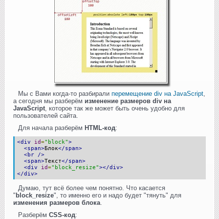
Мы с Вами когда-то разбирали
перемещение div на JavaScript
,
а сегодня мы разберём
изменение размеров div на
JavaScript
, которое так же может быть очень удобно для
пользователей сайта.
Для начала разберём
HTML-код
:
<div
id
=
"block"
>
<span>
Блок
</span>
<br
/>
<span>
Текст
</span>
<div
id
=
"block_resize"
></div>
</div>
Думаю, тут всё более чем понятно. Что касается
"
block_resize
", то именно его и надо будет "тянуть" для
изменения размеров блока
.
Разберём
CSS-код
: