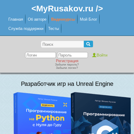
<MyRusakov.ru />
Главная
Об авторе
Видеокурсы
Мой Блог
Служба поддержки
Тесты
Регистрация
Забыли пароль?
Забыли логин?
Разработчик игр на Unreal Engine