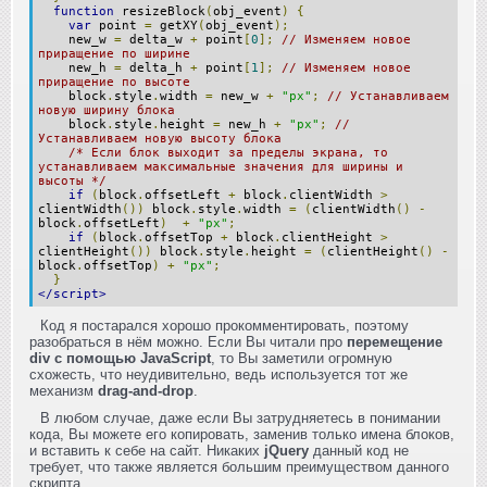
function
resizeBlock
(
obj_event
)
{
var
point
=
getXY
(
obj_event
);
new_w
=
delta_w
+
point
[
0
];
// Изменяем новое
приращение по ширине
new_h
=
delta_h
+
point
[
1
];
// Изменяем новое
приращение по высоте
block
.
style
.
width
=
new_w
+
"px"
;
// Устанавливаем
новую ширину блока
block
.
style
.
height
=
new_h
+
"px"
;
//
Устанавливаем новую высоту блока
/* Если блок выходит за пределы экрана, то
устанавливаем максимальные значения для ширины и
высоты */
if
(
block
.
offsetLeft
+
block
.
clientWidth
>
clientWidth
())
block
.
style
.
width
=
(
clientWidth
()
-
block
.
offsetLeft
)
+
"px"
;
if
(
block
.
offsetTop
+
block
.
clientHeight
>
clientHeight
())
block
.
style
.
height
=
(
clientHeight
()
-
block
.
offsetTop
)
+
"px"
;
}
</script>
Код я постарался хорошо прокомментировать, поэтому
разобраться в нём можно. Если Вы читали про
перемещение
div с помощью JavaScript
, то Вы заметили огромную
схожесть, что неудивительно, ведь используется тот же
механизм
drag-and-drop
.
В любом случае, даже если Вы затрудняетесь в понимании
кода, Вы можете его копировать, заменив только имена блоков,
и вставить к себе на сайт. Никаких
jQuery
данный код не
требует, что также является большим преимуществом данного
скрипта.