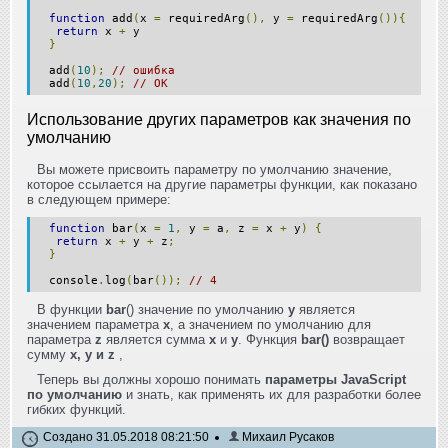
function
add
(
x
=
requiredArg
(),
y
=
requiredArg
()){
return
x
+
y
}
add
(
10
);
// ошибка
add
(
10
,
20
);
// OK
Использование других параметров как значения по
умолчанию
Вы можете присвоить параметру по умолчанию значение,
которое ссылается на другие параметры функции, как показано
в следующем примере:
function
bar
(
x
=
1
,
y
=
a
,
z
=
x
+
y
)
{
return
x
+
y
+
z
;
}
console
.
log
(
bar
());
// 4
В функции
bar
() значение по умолчанию
y
является
значением параметра
x
, а значением по умолчанию для
параметра
z
является сумма
x
и
y
. Функция
bar()
возвращает
сумму
x, y и z
,
Теперь вы должны хорошо понимать
параметры JavaScript
по умолчанию
и знать, как применять их для разработки более
гибких функций.
Создано 31.05.2018 08:21:50
Михаил Русаков