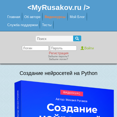
<MyRusakov.ru />
Главная
Об авторе
Видеокурсы
Мой Блог
Служба поддержки
Тесты
Регистрация
Забыли пароль?
Забыли логин?
Создание нейросетей на Python