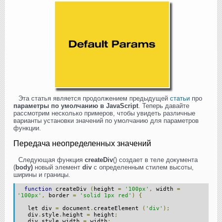
Эта статья является продолжением предыдущей
статьи
про
параметры по умолчанию в JavaScript
. Теперь давайте
рассмотрим несколько примеров, чтобы увидеть различные
варианты установки значений по умолчанию для параметров
функции.
Передача неопределенных значений
Следующая функция
createDiv
() создает в теле документа
(
body)
новый элемент
div
с определенным стилем высоты,
ширины и границы.
function
createDiv
(
height
=
'100px'
,
width
=
'100px'
,
border
=
'solid 1px red'
)
{
let div
=
document
.
createElement
(
'div'
);
div
.
style
.
height
=
height
;
div
.
style
.
width
=
width
;