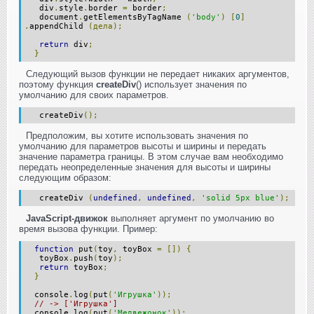
div
.
style
.
border
=
border
;
document
.
getElementsByTagName
(
'body'
)
[
0
]
.
appendChild
(дела);
return
div
;
}
Следующий вызов функции не передает никаких аргументов,
поэтому функция
createDiv
() использует значения по
умолчанию для своих параметров.
createDiv
();
Предположим, вы хотите использовать значения по
умолчанию для параметров высоты и ширины и передать
значение параметра границы. В этом случае вам необходимо
передать неопределенные значения для высоты и ширины
следующим образом:
createDiv
(
undefined
,
undefined
,
'solid 5px blue'
);
JavaScript-движок
выполняет аргумент по умолчанию во
время вызова функции. Пример:
function
put
(
toy
,
toyBox
=
[])
{
toyBox
.
push
(
toy
);
return
toyBox
;
}
console
.
log
(
put
(
'Игрушка'
));
// -> ['Игрушка']
console
.
log
(
put
(
'Медвежонок'
));