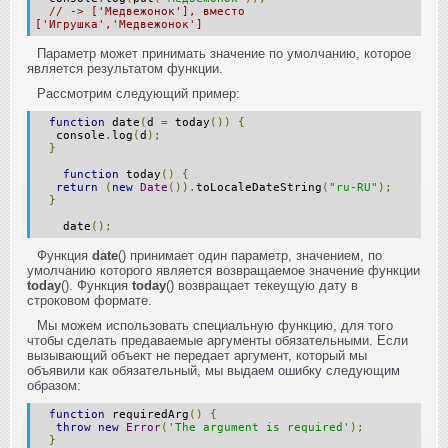
// -> ['Медвежонок'], вместо
['Игрушка','Медвежонок']
Параметр может принимать значение по умолчанию, которое
является результатом функции.
Рассмотрим следующий пример:
function
date
(
d
=
today
())
{
console
.
log
(
d
);
}
function
today
()
{
return
(
new
Date
()).
toLocaleDateString
(
"ru-RU"
);
}
date
();
Функция
date
() принимает один параметр, значением, по
умолчанию которого является возвращаемое значение функции
today
(). Функция
today
() возвращает текеущую дату в
строковом формате.
Мы можем использовать специальную функцию, для того
чтобы сделать предаваемые аргументы обязательными. Если
вызывающий объект не передает аргумент, который мы
объявили как обязательный, мы выдаем ошибку следующим
образом:
function
requiredArg
()
{
throw
new
Error
(
'The argument is required'
);
}