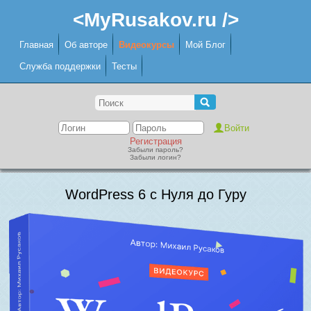
<MyRusakov.ru />
Главная
Об авторе
Видеокурсы
Мой Блог
Служба поддержки
Тесты
Регистрация
Забыли пароль?
Забыли логин?
WordPress 6 с Нуля до Гуру