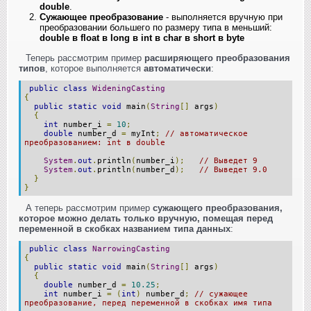
double
.
Сужающее преобразование
- выполняется вручную при
преобразовании большего по размеру типа в меньший:
double в float в long в int в char в short в byte
Теперь рассмотрим пример
расширяющего преобразования
типов
, которое выполняется
автоматически
:
public
class
WideningCasting
{
public
static
void
main
(
String
[]
args
)
{
int
number_i
=
10
;
double
number_d
=
myInt
;
// автоматическое
преобразованием: int в double
System
.
out
.
println
(
number_i
);
// Выведет 9
System
.
out
.
println
(
number_d
);
// Выведет 9.0
}
}
А теперь рассмотрим пример
сужающего преобразования,
которое можно делать только вручную, помещая перед
переменной в скобках названием типа данных
:
public
class
NarrowingCasting
{
public
static
void
main
(
String
[]
args
)
{
double
number_d
=
10.25
;
int
number_i
=
(
int
)
number_d
;
// сужающее
преобразование, перед переменной в скобках имя типа