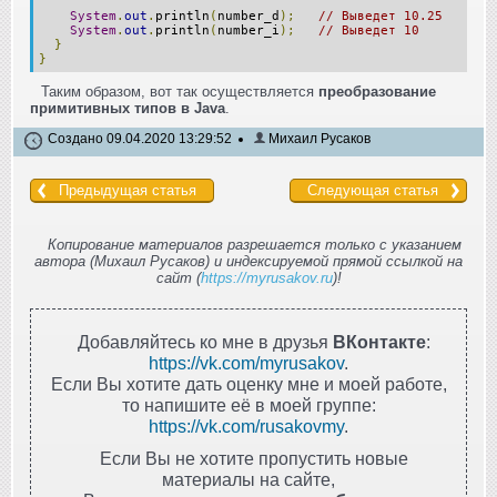
System
.
out
.
println
(
number_d
);
// Выведет 10.25
System
.
out
.
println
(
number_i
);
// Выведет 10
}
}
Таким образом, вот так осуществляется
преобразование
примитивных типов в Java
.
Создано 09.04.2020 13:29:52
Михаил Русаков
Предыдущая статья
Следующая статья
Копирование материалов разрешается только с указанием
автора (Михаил Русаков) и индексируемой прямой ссылкой на
сайт (
https://myrusakov.ru
)!
Добавляйтесь ко мне в друзья
ВКонтакте
:
https://vk.com/myrusakov
.
Если Вы хотите дать оценку мне и моей работе,
то напишите её в моей группе:
https://vk.com/rusakovmy
.
Если Вы не хотите пропустить новые
материалы на сайте,