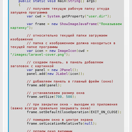
public
static
void
main
(
String
[]
args
)
{
// получаем текущую рабочую папку откуда
запущена программа
var
cwd
=
System
.
getProperty
(
"user.dir"
);
var
frame
=
new
ShowImageJavaFrame
(
"Показываем
картинку"
);
// относительно текущей папки загружаем
изображение
// папка с изображением должна находиться в
текущей папке программы
var
icon
=
new
ImageIcon
(
cwd
+
"/images/laravel-cover.png"
);
// создаем панель, в панель добавляем
заголовок с картинкой
var
panel
=
new
JPanel
();
panel
.
add
(
new
JLabel
(
icon
));
// добавляем панель в главный фрейм (окно)
frame
.
add
(
panel
);
// устанавливаем размер окна
frame
.
setSize
(
700
,
500
);
// при закрытии окна - выходим из приложения
(важно всегда правильно закрывать окна)
frame
.
setDefaultCloseOperation
(
EXIT_ON_CLOSE
);
// помещаем окно в центре экрана
frame
.
setLocationRelativeTo
(
null
);
// делаем окно видимым