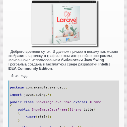
Доброго времени суток! В данном пример я покажу как можно
отобразить картинку в графическом интерфейсе программы,
написанной с использованием
библиотеки Java Swing
.
Программа создана в бесплатной среде разработки
IntelliJ
IDEA Community Edition
.
Итак, код:
package
com
.
example
.
swingapp
;
import
javax
.
swing
.*;
public
class
ShowImageJavaFrame
extends
JFrame
{
public
ShowImageJavaFrame
(
String
title
)
{
super
(
title
);
}