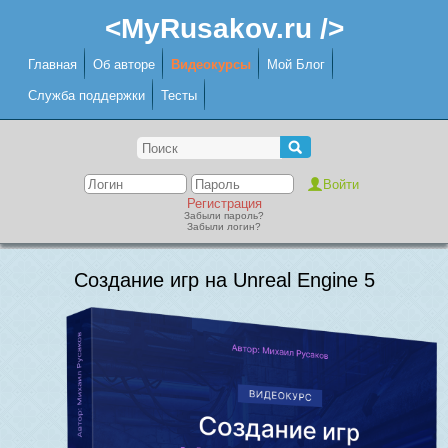
<MyRusakov.ru />
Главная
Об авторе
Видеокурсы
Мой Блог
Служба поддержки
Тесты
Регистрация
Забыли пароль?
Забыли логин?
Создание игр на Unreal Engine 5