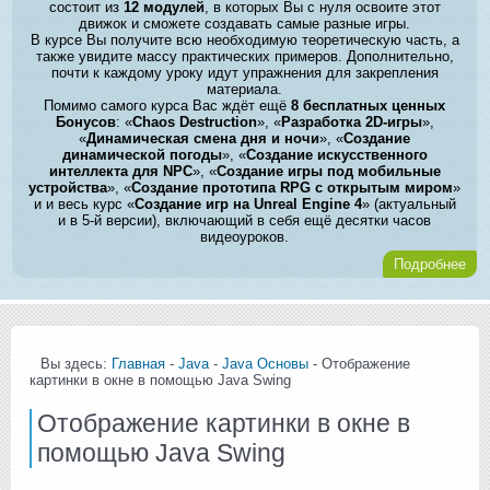
состоит из
12 модулей
, в которых Вы с нуля освоите этот
движок и сможете создавать самые разные игры.
В курсе Вы получите всю необходимую теоретическую часть, а
также увидите массу практических примеров. Дополнительно,
почти к каждому уроку идут упражнения для закрепления
материала.
Помимо самого курса Вас ждёт ещё
8 бесплатных ценных
Бонусов
: «
Chaos Destruction
», «
Разработка 2D-игры
»,
«
Динамическая смена дня и ночи
», «
Создание
динамической погоды
», «
Создание искусственного
интеллекта для NPC
», «
Создание игры под мобильные
устройства
», «
Создание прототипа RPG с открытым миром
»
и и весь курс «
Создание игр на Unreal Engine 4
» (актуальный
и в 5-й версии), включающий в себя ещё десятки часов
видеоуроков.
Подробнее
Вы здесь:
Главная
-
Java
-
Java Основы
- Отображение
картинки в окне в помощью Java Swing
Отображение картинки в окне в
помощью Java Swing