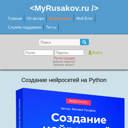
<MyRusakov.ru />
Главная
Об авторе
Видеокурсы
Мой Блог
Служба поддержки
Тесты
Регистрация
Забыли пароль?
Забыли логин?
Создание нейросетей на Python