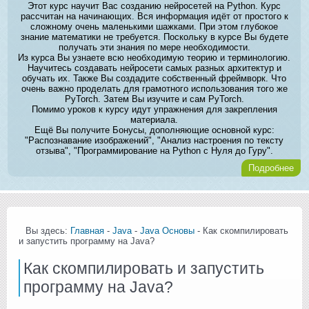
Этот курс научит Вас созданию нейросетей на Python. Курс
рассчитан на начинающих. Вся информация идёт от простого к
сложному очень маленькими шажками. При этом глубокое
знание математики не требуется. Поскольку в курсе Вы будете
получать эти знания по мере необходимости.
Из курса Вы узнаете всю необходимую теорию и терминологию.
Научитесь создавать нейросети самых разных архитектур и
обучать их. Также Вы создадите собственный фреймворк. Что
очень важно проделать для грамотного использования того же
PyTorch. Затем Вы изучите и сам PyTorch.
Помимо уроков к курсу идут упражнения для закрепления
материала.
Ещё Вы получите Бонусы, дополняющие основной курс:
"Распознавание изображений", "Анализ настроения по тексту
отзыва", "Программирование на Python с Нуля до Гуру".
Подробнее
Вы здесь:
Главная
-
Java
-
Java Основы
- Как скомпилировать
и запустить программу на Java?
Как скомпилировать и запустить
программу на Java?