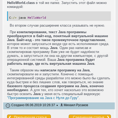
HelloWorld.class
в той же папке. Запустить этот файл можно
командой:
C
:/>
java
HelloWorld
Во втором случае расширение класса указывать не нужно.
При
компилировании, текст Java программы
преобразуется в байт-код, понятный виртуальной машине
Java
.
Байт-код - это такое промежуточное представление
,
которое может запускаться везде где есть исполняемая среда.
В этом то и состоит мощь
Java
. Один раз написав и
скомпилировав программу Вам уже не будет надобности
думать, а запуститься ли она на другом компьютере, с другой
операционной системой. Ваша
Java программа будет
работать везде, где есть виртуальная машина Java
.
Таким образом мы
написали программу на Java
,
скомпилировали ее и запустили. Конечно с помощью
интегрированной среды разработки это можно было бы сделать
куда быстрее и без лишних слов, как говориться, но знание
базового процесса создания программ на Java, конечно
необходимо
. А для тех, кто хочет насколько это возможно
быстро освоить
Java
у меня есть специальный видеокурс
"Программирование на Java с Нуля до Гуру"
.
Создано 06.06.2019 10:26:37
Михаил Русаков
Предыдущая статья
Следующая статья