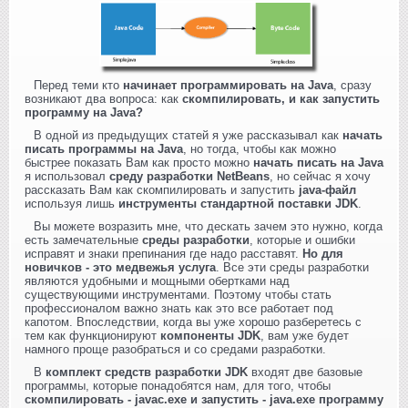
Перед теми кто
начинает программировать на Java
, сразу
возникают два вопроса: как
скомпилировать, и как запустить
программу на Java?
В одной из предыдущих статей я уже рассказывал как
начать
писать программы на Java
, но тогда, чтобы как можно
быстрее показать Вам как просто можно
начать писать на Java
я использовал
среду разработки NetBeans
, но сейчас я хочу
рассказать Вам как скомпилировать и запустить
java-файл
используя лишь
инструменты стандартной поставки JDK
.
Вы можете возразить мне, что дескать зачем это нужно, когда
есть замечательные
среды разработки
, которые и ошибки
исправят и знаки препинания где надо расставят.
Но для
новичков - это медвежья услуга
. Все эти среды разработки
являются удобными и мощными обертками над
существующими инструментами. Поэтому чтобы стать
профессионалом важно знать как это все работает под
капотом. Впоследствии, когда вы уже хорошо разберетесь с
тем как функционируют
компоненты JDK
, вам уже будет
намного проще разобраться и со средами разработки.
В
комплект средств разработки JDK
входят две базовые
программы, которые понадобятся нам, для того, чтобы
скомпилировать - javac.exe и запустить - java.exe программу