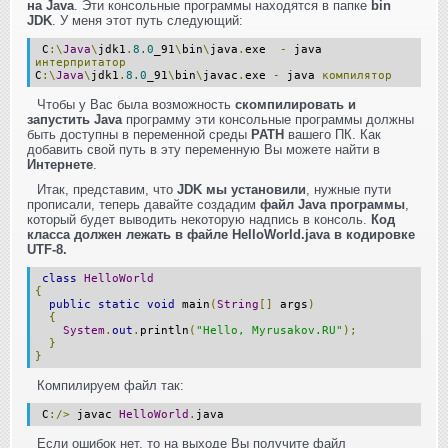
на Java
. Эти консольные программы находятся в папке
bin
JDK
. У меня этот путь следующий:
C
:\
Java
\
jdk1
.
8.0
_91
\
bin
\
java
.
exe
-
java
интерпритатор
C
:\
Java
\
jdk1
.
8.0
_91
\
bin
\
javac
.
exe
-
java
компилятор
Чтобы у Вас была возможность
скомпилировать и
запустить Java
программу эти консольные программы должны
быть доступны в переменной среды
PATH
вашего ПК. Как
добавить свой путь в эту переменную Вы можете найти в
Интернете
.
Итак, представим, что
JDK мы установили
, нужные пути
прописали, теперь давайте создадим
файл Java программы
,
который будет выводить некоторую надпись в консоль.
Код
класса должен лежать в файле HelloWorld.java в кодировке
UTF-8.
class
HelloWorld
{
public
static
void
main
(
String
[]
args
)
{
System
.
out
.
println
(
"Hello, Myrusakov.RU"
);
}
}
Компилируем файл так:
C
:/>
javac
HelloWorld
.
java
Если ошибок нет, то на выходе Вы получите файл