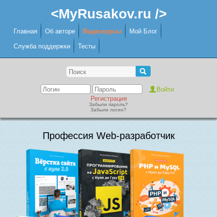
<MyRusakov.ru />
Главная
Об авторе
Видеокурсы
Мой Блог
Служба поддержки
Тесты
Регистрация
Забыли пароль?
Забыли логин?
Профессия Web-разработчик