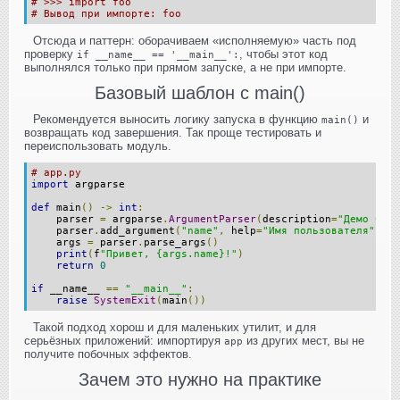
# >>> import foo
# Вывод при импорте: foo
Отсюда и паттерн: оборачиваем «исполняемую» часть под
проверку
, чтобы этот код
if __name__ == '__main__':
выполнялся только при прямом запуске, а не при импорте.
Базовый шаблон с main()
Рекомендуется выносить логику запуска в функцию
и
main()
возвращать код завершения. Так проще тестировать и
переиспользовать модуль.
# app.py
import
 argparse
def
 main
()
->
int
:
    parser 
=
 argparse
.
ArgumentParser
(
description
=
"Демо CLI"
    parser
.
add_argument
(
"name"
,
 help
=
"Имя пользователя"
)
    args 
=
 parser
.
parse_args
()
print
(
f
"Привет, {args.name}!"
)
return
0
if
 __name__ 
==
"__main__"
:
raise
SystemExit
(
main
())
Такой подход хорош и для маленьких утилит, и для
серьёзных приложений: импортируя
из других мест, вы не
app
получите побочных эффектов.
Зачем это нужно на практике