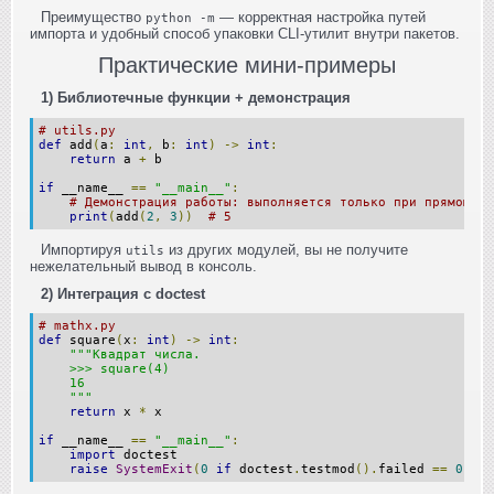
Преимущество
— корректная настройка путей
python -m
импорта и удобный способ упаковки CLI-утилит внутри пакетов.
Практические мини-примеры
1) Библиотечные функции + демонстрация
# utils.py
def
 add
(
a
:
int
,
 b
:
int
)
->
int
:
return
 a 
+
 b
if
 __name__ 
==
"__main__"
:
# Демонстрация работы: выполняется только при прямом за
print
(
add
(
2
,
3
))
# 5
Импортируя
из других модулей, вы не получите
utils
нежелательный вывод в консоль.
2) Интеграция с doctest
# mathx.py
def
 square
(
x
:
int
)
->
int
:
"""Квадрат числа.
    >>> square(4)
    16
    """
return
 x 
*
 x
if
 __name__ 
==
"__main__"
:
import
 doctest
raise
SystemExit
(
0
if
 doctest
.
testmod
().
failed 
==
0
els