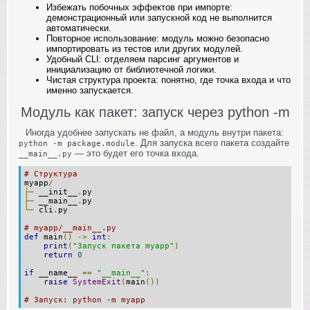
Избежать побочных эффектов при импорте:
демонстрационный или запускной код не выполнится
автоматически.
Повторное использование: модуль можно безопасно
импортировать из тестов или других модулей.
Удобный CLI: отделяем парсинг аргументов и
инициализацию от библиотечной логики.
Чистая структура проекта: понятно, где точка входа и что
именно запускается.
Модуль как пакет: запуск через python -m
Иногда удобнее запускать не файл, а модуль внутри пакета:
. Для запуска всего пакета создайте
python -m package.module
— это будет его точка входа.
__main__.py
# Структура
myapp
/
├─
 __init__
.
py
├─
 __main__
.
py
└─
 cli
.
py
# myapp/__main__.py
def
 main
()
->
int
:
print
(
"Запуск пакета myapp"
)
return
0
if
 __name__ 
==
"__main__"
:
raise
SystemExit
(
main
())
# Запуск: python -m myapp