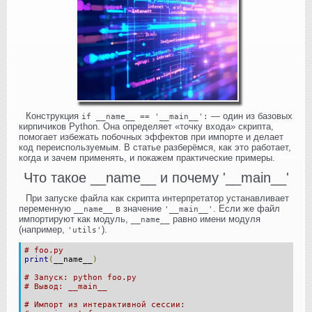
Конструкция
— один из базовых
if __name__ == '__main__':
кирпичиков Python. Она определяет «точку входа» скрипта,
помогает избежать побочных эффектов при импорте и делает
код переиспользуемым. В статье разберёмся, как это работает,
когда и зачем применять, и покажем практические примеры.
Что такое __name__ и почему '__main__'
При запуске файла как скрипта интерпретатор устанавливает
переменную
в значение
. Если же файл
__name__
'__main__'
импортируют как модуль,
равно имени модуля
__name__
(например,
).
'utils'
# foo.py
print
(
__name__
)
# Запуск: python foo.py
# Вывод: __main__
# Импорт из интерактивной сессии: