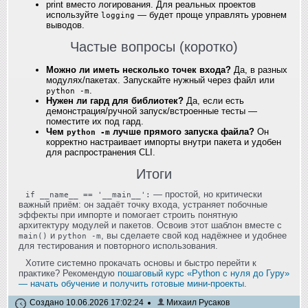
print вместо логирования. Для реальных проектов
используйте
— будет проще управлять уровнем
logging
выводов.
Частые вопросы (коротко)
Можно ли иметь несколько точек входа?
Да, в разных
модулях/пакетах. Запускайте нужный через файл или
.
python -m
Нужен ли гард для библиотек?
Да, если есть
демонстрация/ручной запуск/встроенные тесты —
поместите их под гард.
Чем
лучше прямого запуска файла?
Он
python -m
корректно настраивает импорты внутри пакета и удобен
для распространения CLI.
Итоги
— простой, но критически
if __name__ == '__main__':
важный приём: он задаёт точку входа, устраняет побочные
эффекты при импорте и помогает строить понятную
архитектуру модулей и пакетов. Освоив этот шаблон вместе с
и
, вы сделаете свой код надёжнее и удобнее
main()
python -m
для тестирования и повторного использования.
Хотите системно прокачать основы и быстро перейти к
практике? Рекомендую
пошаговый курс «Python с нуля до Гуру»
— начать обучение и получить готовые мини‑проекты
.
Создано 10.06.2026 17:02:24
Михаил Русаков