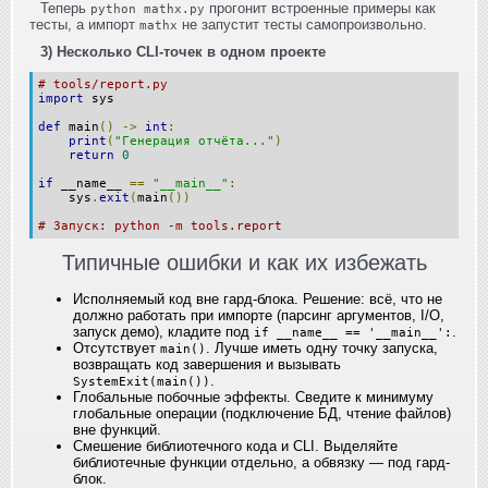
Теперь
прогонит встроенные примеры как
python mathx.py
тесты, а импорт
не запустит тесты самопроизвольно.
mathx
3) Несколько CLI-точек в одном проекте
# tools/report.py
import
 sys
def
 main
()
->
int
:
print
(
"Генерация отчёта..."
)
return
0
if
 __name__ 
==
"__main__"
:
    sys
.
exit
(
main
())
# Запуск: python -m tools.report
Типичные ошибки и как их избежать
Исполняемый код вне гард-блока. Решение: всё, что не
должно работать при импорте (парсинг аргументов, I/O,
запуск демо), кладите под
.
if __name__ == '__main__':
Отсутствует
. Лучше иметь одну точку запуска,
main()
возвращать код завершения и вызывать
.
SystemExit(main())
Глобальные побочные эффекты. Сведите к минимуму
глобальные операции (подключение БД, чтение файлов)
вне функций.
Смешение библиотечного кода и CLI. Выделяйте
библиотечные функции отдельно, а обвязку — под гард-
блок.