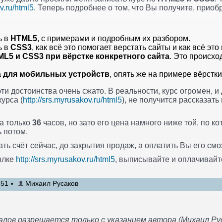
v.ru/html5
. Теперь подробнее о том, что Вы получите, приобр
ь в
HTML5
, с примерами и подробным их разбором.
ь в
CSS3
, как всё это помогает верстать сайты и как всё это
L5 и CSS3 при вёрстке конкретного сайта
. Это происхо
а для мобильных устройств
, опять же на примере вёрстк
эти достоинства очень сжато. В реальности, курс огромен, 
урса (
http://srs.myrusakov.ru/html5
), не получится рассказать 
за только
36
часов, но зато его цена намного ниже той, по ко
ь потом.
ть счёт сейчас, до закрытия продаж, а оплатить Вы его см
ылке
http://srs.myrusakov.ru/html5
, выписывайте и оплачивайте
:51
Михаил Русаков
лов разрешается только с указанием автора (Михаил Рус