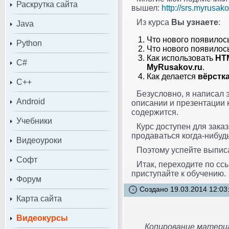
Раскрутка сайта
вышел:
http://srs.myrusako
Из курса
Вы узнаете
:
Java
Что нового появилос
Python
Что нового появилос
Как использовать
HTM
C#
MyRusakov.ru
.
Как делается
вёрстк
C++
Безусловно, я написал 
Android
описании и презентации к
содержится.
Учебники
Курс доступен для зака
продаваться когда-нибуд
Видеоуроки
Поэтому успейте выписа
Софт
Итак, переходите по сс
приступайте к обучению.
Форум
Создано 19.03.2014 12:03
Карта сайта
Видеокурсы
Копирование материа