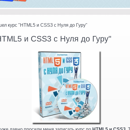
ел курс "HTML5 и CSS3 с Нуля до Гуру"
HTML5 и CSS3 с Нуля до Гуру"
уже давно просили меня записать курс по
HTML5 и CSS3
. 