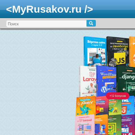
<MyRusakov.ru />