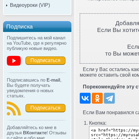
Видеоуроки (VIP)
Добавля
Подписка
Если Вы хотите
Подпишитесь на мой канал
на YouTube, где я регулярно
Есл
публикую новые видео.
то Вы може
Подписаться
Если у Вас остались как
можете оставить свой ко
Подписавшись по
E-mail
,
Вы будете получать
Порекомендуйте эту с
уведомления о новых
статьях.
Подписаться
Если Вам понравился сай
Кнопка:
Добавляйтесь ко мне в
друзья
ВКонтакте
! Отзывы
о сайте и обо мне