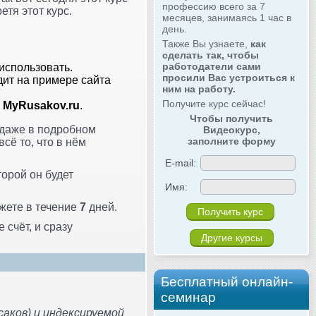
профессию всего за 7
етя этот курс.
месяцев, занимаясь 1 час в
день.
Также Вы узнаете,
как
сделать так, чтобы
работодатели сами
 использовать.
просили Вас устроиться к
дит на примере сайта
ним на работу.
Получите курс сейчас!
и
MyRusakov.ru
.
Чтобы получить
и даже в подробном
Видеокурс,
заполните форму
всё то, что в нём
E-mail:
торой он будет
Имя:
ожете в течение
7
дней.
 счёт, и сразу
Другие курсы
Бесплатный онлайн-
семинар
аков) и индексируемой