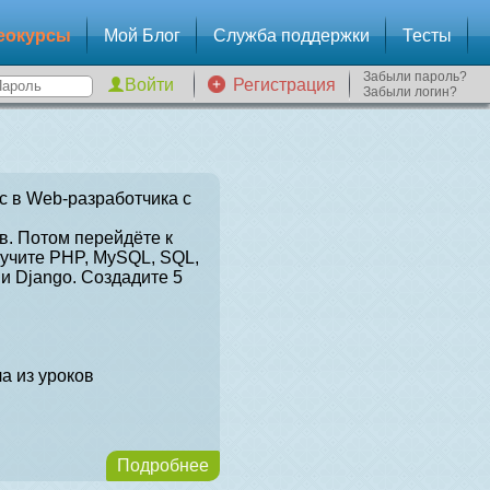
еокурсы
Мой Блог
Служба поддержки
Тесты
Забыли пароль?
Регистрация
Забыли логин?
с в Web-разработчика с
в. Потом перейдёте к
зучите PHP, MySQL, SQL,
и Django. Создадите 5
а из уроков
Подробнее