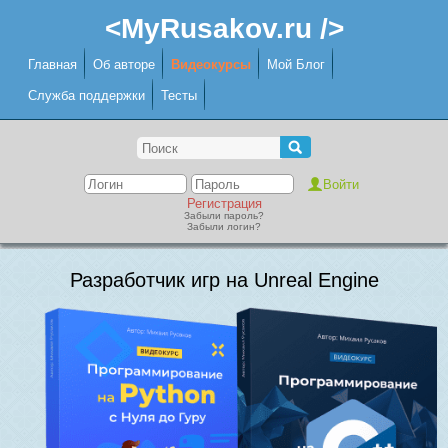
<MyRusakov.ru />
Главная
Об авторе
Видеокурсы
Мой Блог
Служба поддержки
Тесты
Регистрация
Забыли пароль?
Забыли логин?
Разработчик игр на Unreal Engine