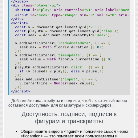
</video>
<div
class
=
"player-ui"
>
<button
id
=
"play"
aria-controls
=
"v1"
aria-label
=
"Воспроиз
<input
id
=
"seek"
type
=
"range"
min
=
"0"
value
=
"0"
aria-labe
</div>
<script>
const
 v 
=
 document
.
getElementById
(
'v1'
);
const
 playBtn 
=
 document
.
getElementById
(
'play'
);
const
 seek 
=
 document
.
getElementById
(
'seek'
);
  v
.
addEventListener
(
'loadedmetadata'
,
()
=>
{
    seek
.
max 
=
Math
.
floor
(
v
.
duration 
||
0
);
});
  v
.
addEventListener
(
'timeupdate'
,
()
=>
{
    seek
.
value 
=
Math
.
floor
(
v
.
currentTime 
||
0
);
});
  playBtn
.
addEventListener
(
'click'
,
()
=>
{
if
(
v
.
paused
)
 v
.
play
();
else
 v
.
pause
();
});
  seek
.
addEventListener
(
'input'
,
()
=>
{
    v
.
currentTime 
=
Number
(
seek
.
value
);
});
</script>
Добавляйте aria‑атрибуты и подписи, чтобы кастомный плеер
оставался доступным для клавиатуры и скринридеров.
Доступность: подписи, подписи к
фигурам и транскрипты
Оборачивайте видео в <figure> и поясняйте смысл через
<figcaption> — это помогает всем пользователям и