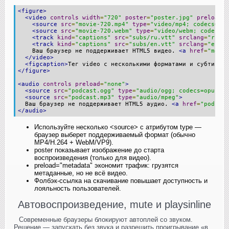
<figure>
<video
controls
width
=
"720"
poster
=
"poster.jpg"
preload
=
"
<source
src
=
"movie-720.mp4"
type
=
"video/mp4; codecs=avc
<source
src
=
"movie-720.webm"
type
=
"video/webm; codecs=v
<track
kind
=
"captions"
src
=
"subs/ru.vtt"
srclang
=
"ru"
l
<track
kind
=
"captions"
src
=
"subs/en.vtt"
srclang
=
"en"
l
    Ваш браузер не поддерживает HTML5 видео. 
<a
href
=
"movie
</video>
<figcaption>
Тег video с несколькими форматами и субтитрам
</figure>
<audio
controls
preload
=
"none"
>
<source
src
=
"podcast.ogg"
type
=
"audio/ogg; codecs=opus"
>
<source
src
=
"podcast.mp3"
type
=
"audio/mpeg"
>
  Ваш браузер не поддерживает HTML5 аудио. 
<a
href
=
"podcast
</audio>
Используйте несколько <source> с атрибутом type —
браузер выберет поддерживаемый формат (обычно
MP4/H.264 + WebM/VP9).
poster показывает изображение до старта
воспроизведения (только для видео).
preload="metadata" экономит трафик: грузятся
метаданные, но не всё видео.
Фолбэк‑ссылка на скачивание повышает доступность и
лояльность пользователей.
Автовоспроизведение, mute и playsinline
Современные браузеры блокируют автоплей со звуком.
Решение — запускать без звука и разрешить проигрывание «в