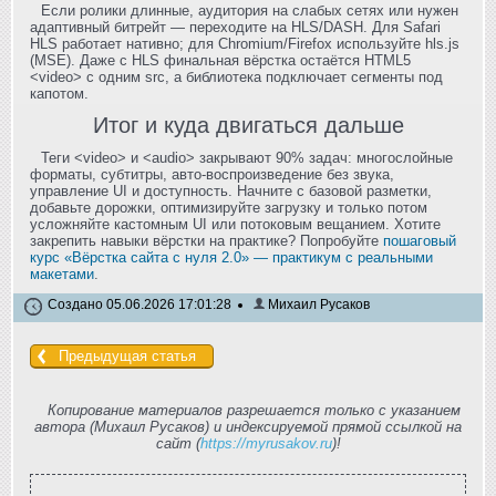
Если ролики длинные, аудитория на слабых сетях или нужен
адаптивный битрейт — переходите на HLS/DASH. Для Safari
HLS работает нативно; для Chromium/Firefox используйте hls.js
(MSE). Даже с HLS финальная вёрстка остаётся HTML5
<video> c одним src, а библиотека подключает сегменты под
капотом.
Итог и куда двигаться дальше
Теги <video> и <audio> закрывают 90% задач: многослойные
форматы, субтитры, авто‑воспроизведение без звука,
управление UI и доступность. Начните с базовой разметки,
добавьте дорожки, оптимизируйте загрузку и только потом
усложняйте кастомным UI или потоковым вещанием. Хотите
закрепить навыки вёрстки на практике? Попробуйте
пошаговый
курс «Вёрстка сайта с нуля 2.0» — практикум с реальными
макетами
.
Создано 05.06.2026 17:01:28
Михаил Русаков
Предыдущая статья
Копирование материалов разрешается только с указанием
автора (Михаил Русаков) и индексируемой прямой ссылкой на
сайт (
https://myrusakov.ru
)!