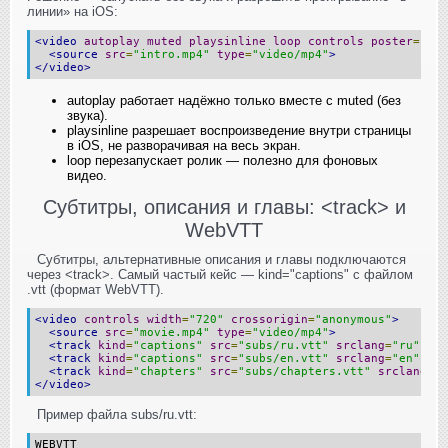
линии» на iOS:
<video
autoplay
muted
playsinline
loop
controls
poster
=
"int
<source
src
=
"intro.mp4"
type
=
"video/mp4"
>
</video>
autoplay работает надёжно только вместе с muted (без
звука).
playsinline разрешает воспроизведение внутри страницы
в iOS, не разворачивая на весь экран.
loop перезапускает ролик — полезно для фоновых
видео.
Субтитры, описания и главы: <track> и
WebVTT
Субтитры, альтернативные описания и главы подключаются
через <track>. Самый частый кейс — kind="captions" с файлом
.vtt (формат WebVTT).
<video
controls
width
=
"720"
crossorigin
=
"anonymous"
>
<source
src
=
"movie.mp4"
type
=
"video/mp4"
>
<track
kind
=
"captions"
src
=
"subs/ru.vtt"
srclang
=
"ru"
lab
<track
kind
=
"captions"
src
=
"subs/en.vtt"
srclang
=
"en"
lab
<track
kind
=
"chapters"
src
=
"subs/chapters.vtt"
srclang
=
"r
</video>
Пример файла subs/ru.vtt:
WEBVTT