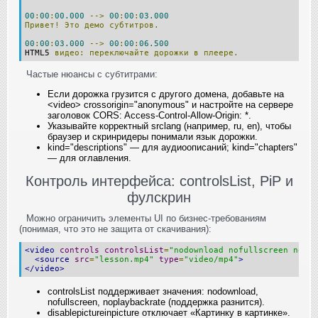
00
:
00
:
00.000
-->
00
:
00
:
03.000
Привет!
Это
демо
субтитров.
00
:
00
:
03.000
-->
00
:
00
:
06.500
HTML5 
видео:
переключайте
дорожки
в
плеере.
Частые нюансы с субтитрами:
Если дорожка грузится с другого домена, добавьте на
<video> crossorigin="anonymous" и настройте на сервере
заголовок CORS: Access-Control-Allow-Origin: *.
Указывайте корректный srclang (например, ru, en), чтобы
браузер и скринридеры понимали язык дорожки.
kind="descriptions" — для аудиоописаний; kind="chapters"
— для оглавления.
Контроль интерфейса: controlsList, PiP и
фулскрин
Можно ограничить элементы UI по бизнес‑требованиям
(понимая, что это не защита от скачивания):
<video
controls
controlsList
=
"nodownload nofullscreen nopla
<source
src
=
"lesson.mp4"
type
=
"video/mp4"
>
</video>
controlsList поддерживает значения: nodownload,
nofullscreen, noplaybackrate (поддержка разнится).
disablepictureinpicture отключает «Картинку в картинке».