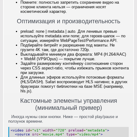
Помните: полностью запретить сохранение видео на
стороне клиента нельзя — ограничения носят
косметический характер.
Оптимизация и производительность
preload: none | metadata | auto. Для ленивых превью
используйте metadata или none; для героев‑шапок — по
ситуации, измеряйте WebPageTest/Performance API.
Подбирайте битрейт и разрешение под макеты. Не
грузите 4K там, где достаточно 720p.
Выкладывайте минимум два формата: MP4 (H.264/AAC)
+ WebM (VP9/Opus) — покрытие лучше.
Задайте размеровому контейнеру соотношение сторон
через CSS aspect-ratio, чтобы избежать прыжков контента
при загрузке.
Для длинных эфиров используйте потоковые форматы
(HLS/DASH). Safari воспроизводит HLS нативно; в других
браузерах помогут библиотеки на базе MSE (например,
hls.js).
Кастомные элементы управления
(минимальный пример)
Иногда нужны свои кнопки. Ниже — простой play/pause и
ползунок времени.
<video
id
=
"v1"
width
=
"720"
preload
=
"metadata"
>
<source
src
=
"movie.mp4"
type
=
"video/mp4"
>