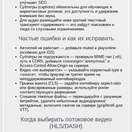
улучшает SEO.
Субтитры (captions) обязательны для обучающих и
маркетинговых роликов: это доступность и удержание
внимания без звука.
Для аудио размещайте ниже краткий текстовый
транскрипт содержимого — его найдут поисковики и
люди со слуховыми ограничениями.
Частые ошибки и как их исправить
Автоплей не работает — добавьте muted и playsinline
(особенно для iOS).
Субтитры не подгружаются — проверьте MIME‑тип (.vtt),
путь и CORS: добавьте crossorigin="anonymous" и
Access-Control-Allow-Origin на сервере.
Видео «не выбирается» — указывайте корректный type в
<source>, чтобы браузер не тратил время на
неподдерживаемый контейнер/кодек.
Прыжки макета (CLS) — задайте контейнеру aspect-ratio
или фиксированные размеры, используйте poster
соответствующего разрешения.
Слишком тяжёлые файлы — перекодируйте с разумным
битрейтом, удалите избыточные аудиодорожки/
метаданные, включите сжатие на сервере (gzip/brotli для
VTT).
Когда выбирать потоковое видео
(HLS/DASH)