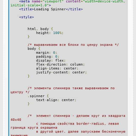
<meta
name
=
"viewport"
content
=
"width=device-width,
initial-scale=1.0"
>
<title>
Loading Spinner
</title>
<style>
html
,
body
{
height
:
100
%;
}
/* выравниваем все блоки по ценру экрана */
body
{
margin
:
0
;
padding
:
0
;
display
:
flex
;
flex
-
direction
:
column
;
align
-
items
:
center
;
justify
-
content
:
center
;
}
/* элементы спиннера также выравниваем по
центру */
.
spinner
{
text
-
align
:
center
;
}
/* элемент спиннера - делаем круг из квадрата
40x40
с помощью свойства border-radius, левая
граница круга окрашена
в другой цвет. далее запускаем бесконечную
анимацию