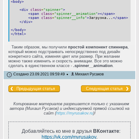
<body>
<div
class
=
"spinner"
>
<span
class
=
"spinner__animation"
></span>
<span
class
=
"spinner__info"
>
Загрузка...
</span>
</div>
</body>
</html>
Таким образом, мы получили
простой компонент спиннера
,
который можно подстраивать непосредственно под дизайн
конкретного сайта, изменяя цвет или размер. При желании
можно также изменить и скорость анимации. Все это можно
сделать в единственном классе -
.spinner__animation
.
Создано 23.09.2021 09:59:49
Михаил Русаков
Предыдущая статья
Следующая статья
Копирование материалов разрешается только с указанием
автора (Михаил Русаков) и индексируемой прямой ссылкой на
сайт (
https://myrusakov.ru
)!
Добавляйтесь ко мне в друзья
ВКонтакте
:
https://vk.com/myrusakov
.