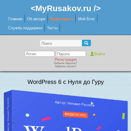
<MyRusakov.ru />
Главная
Об авторе
Видеокурсы
Мой Блог
Служба поддержки
Тесты
Регистрация
Забыли пароль?
Забыли логин?
WordPress 6 с Нуля до Гуру