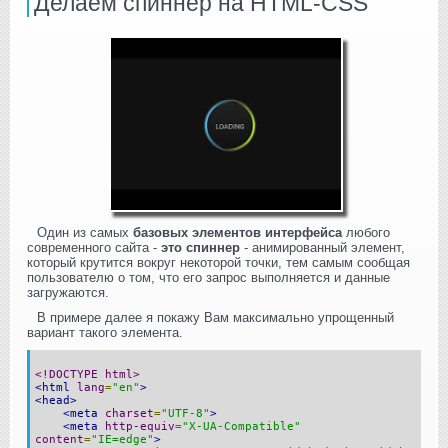
Делаем спиннер на HTML-CSS
Один из самых
базовых элементов интерфейса
любого
современного сайта -
это спиннер
- анимированный элемент,
который крутится вокруг некоторой точки, тем самым сообщая
пользователю о том, что его запрос выполняется и данные
загружаются.
В примере далее я покажу Вам максимально упрощенный
вариант такого элемента.
<!DOCTYPE html>
<html
lang
=
"en"
>
<head>
<meta
charset
=
"UTF-8"
>
<meta
http-equiv
=
"X-UA-Compatible"
content
=
"IE=edge"
>