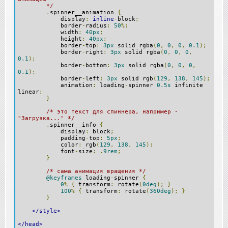
*/
.
spinner__animation
{
display
:
inline
-
block
;
border
-
radius
:
50
%;
width
:
40px
;
height
:
40px
;
border
-
top
:
3px
solid rgba
(
0
,
0
,
0
,
0.1
);
border
-
right
:
3px
solid rgba
(
0
,
0
,
0
,
0.1
);
border
-
bottom
:
3px
solid rgba
(
0
,
0
,
0
,
0.1
);
border
-
left
:
3px
solid rgb
(
129
,
138
,
145
);
animation
:
loading
-
spinner
0.5s
infinite
linear
;
}
/* это текст для спиннера, например -
"Загрузка..." */
.
spinner__info
{
display
:
block
;
padding
-
top
:
5px
;
color
:
rgb
(
129
,
138
,
145
);
font
-
size
:
.
9rem
;
}
/* сама анимация вращения */
@keyframes
loading
-
spinner
{
0
%
{
transform
:
rotate
(
0deg
);
}
100
%
{
transform
:
rotate
(
360deg
);
}
}
</style>
</head>