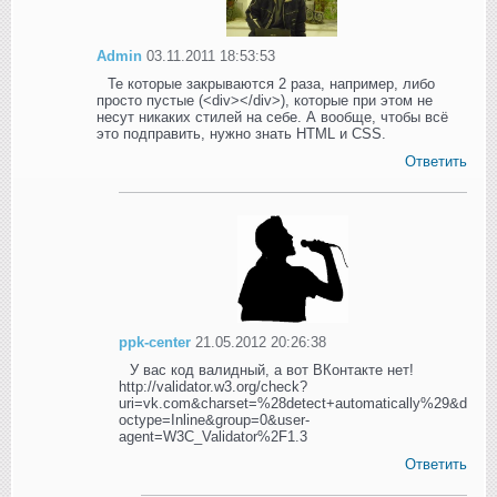
Admin
03.11.2011 18:53:53
Те которые закрываются 2 раза, например, либо
просто пустые (<div></div>), которые при этом не
несут никаких стилей на себе. А вообще, чтобы всё
это подправить, нужно знать HTML и CSS.
Ответить
ppk-center
21.05.2012 20:26:38
У вас код валидный, а вот ВКонтакте нет!
http://validator.w3.org/check?
uri=vk.com&charset=%28detect+automatically%29&d
octype=Inline&group=0&user-
agent=W3C_Validator%2F1.3
Ответить