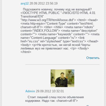
arq12
28.09.2012 23:56:19
Подскажите новичку, почему код не валидный?
<!DOCTYPE HTML PUBLIC "-//W3C//DTD HTML 4.01
Transitional//EN"
"http://www.w3.org/TR/html4/loose.dtd"> <html> <head>
<meta http-equiv="Content-Type" content="text/html;
charset=utf-8"/> <title> </title> <meta name="robots"
content="INDEX,FOLLOW"> <meta name="description"
content=""> <meta name="keywords" content=""> <meta
name="Content-Language" content="ru"> <link
href="iru.css" rel="stylesheet" type="text/css"> </head>
<body> <p>Ни кротостью, ни негой ясной Черты
любимых муз не привлекают нас. </p> </body>
</html>
Ответить
Admin
29.09.2012 10:32:01
Стоит лишний слеш после объявления
кодировки. Надо так: charset=utf-8">