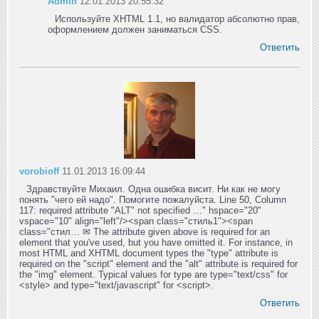
Admin
12.01.2013 20:55:32
Используйте XHTML 1.1, но валидатор абсолютно прав,
оформлением должен заниматься CSS.
Ответить
vorobioff
11.01.2013 16:09:44
Здравствуйте Михаил. Одна ошибка висит. Ни как не могу
понять "чего ей надо". Помогите пожалуйста. Line 50, Column
117: required attribute "ALT" not specified …" hspace="20"
vspace="10" align="left"/><span class="стиль1"><span
class="стил… ✉ The attribute given above is required for an
element that you've used, but you have omitted it. For instance, in
most HTML and XHTML document types the "type" attribute is
required on the "script" element and the "alt" attribute is required for
the "img" element. Typical values for type are type="text/css" for
<style> and type="text/javascript" for <script>.
Ответить