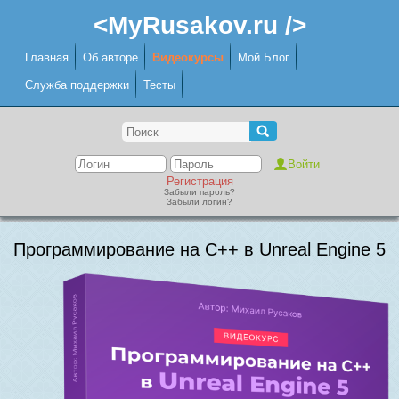
<MyRusakov.ru />
Главная
Об авторе
Видеокурсы
Мой Блог
Служба поддержки
Тесты
Регистрация
Забыли пароль?
Забыли логин?
Программирование на C++ в Unreal Engine 5