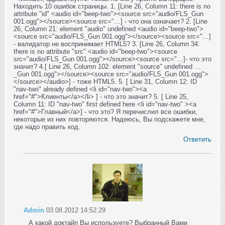
Находить 10 ошибок страницы. 1. [Line 26, Column 11: there is no
attribute "id" <audio id="beep-two"><source src="audio/FLS_Gun
001.ogg"></source><source src="…] - что она означает? 2. [Line
26, Column 21: element "audio" undefined <audio id="beep-two">
<source src="audio/FLS_Gun 001.ogg"></source><source src="…]
- валидатор не воспринимает HTML5? 3. [Line 26, Column 34:
there is no attribute "src" <audio id="beep-two"><source
src="audio/FLS_Gun 001.ogg"></source><source src="…]- что это
значит? 4.[ Line 26, Column 102: element "source" undefined …
_Gun 001.ogg"></source><source src="audio/FLS_Gun 001.ogg">
</source></audio>] - тоже HTML5. 5. [ Line 31, Column 12: ID
"nav-two" already defined <li id="nav-two"><a
href="#">Клиенты</a></li> ] - что это значит? 5. [ Line 25,
Column 11: ID "nav-two" first defined here <li id="nav-two" ><a
href="#">Главный</a>] - что это? Я перечислил все ошибки,
некоторые из них повторяются. Надеюсь, Вы подскажете мне,
где надо править код.
Ответить
Admin
03.08.2012 14:52:29
А какой доктайп Вы используете? Выбранный Вами