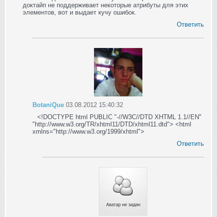
доктайп не поддерживает некоторые атрибуты для этих
элементов, вот и выдает кучу ошибок.
Ответить
BotaniQue
03.08.2012 15:40:32
<!DOCTYPE html PUBLIC "-//W3C//DTD XHTML 1.1//EN"
"http://www.w3.org/TR/xhtml11/DTD/xhtml11.dtd"> <html
xmlns="http://www.w3.org/1999/xhtml">
Ответить