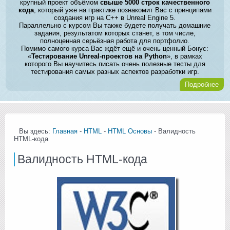
крупный проект объёмом
свыше 5000 строк качественного
кода
, который уже на практике познакомит Вас с принципами
создания игр на C++ в Unreal Engine 5.
Параллельно с курсом Вы также будете получать домашние
задания, результатом которых станет, в том числе,
полноценная серьёзная работа для портфолио.
Помимо самого курса Вас ждёт ещё и очень ценный Бонус:
«
Тестирование Unreal-проектов на Python
», в рамках
которого Вы научитесь писать очень полезные тесты для
тестирования самых разных аспектов разработки игр.
Подробнее
Вы здесь:
Главная
-
HTML
-
HTML Основы
- Валидность
HTML-кода
Валидность HTML-кода