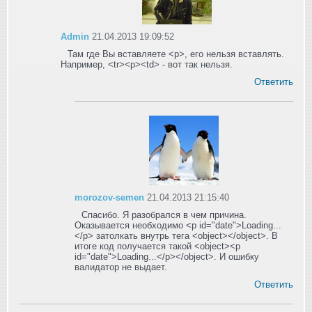
Admin
21.04.2013 19:09:52
Там где Вы вставляете <p>, его нельзя вставлять.
Например, <tr><p><td> - вот так нельзя.
Ответить
morozov-semen
21.04.2013 21:15:40
Спасибо. Я разобрался в чем причина.
Оказывается необходимо <p id="date">Loading...
</p> затолкать внутрь тега <object></object>. В
итоге код получается такой <object><p
id="date">Loading...</p></object>. И ошибку
валидатор не выдает.
Ответить