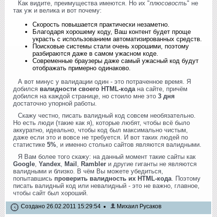
Как видите, преимущества имеются. Но их "
плюсовость
" не
так уж и велика и вот почему:
Скорость повышается практически незаметно.
Благодаря хорошему коду, Ваш контент будет проще
украсть с использованием автоматизированных средств.
Поисковые системы стали очень хорошими, поэтому
разбираются даже в самом ужасном коде.
Современные браузеры даже самый ужасный код будут
отображать примерно одинаково.
А вот минус у валидации один - это потраченное время. Я
добился
валидности своего HTML-кода
на сайте, причём
добился на каждой странице, но стоило мне это
3 дня
достаточно упорной работы.
Скажу честно, писать валидный код совсем необязательно.
Но есть люди (такие как я), которые любят, чтобы всё было
аккуратно, идеально, чтобы код был максимально чистым,
даже если это и вовсе не требуется. И вот таких людей по
статистике
5%
, и именно столько сайтов являются валидными.
Я Вам более того скажу: на данный момент такие сайты как
Google
,
Yandex
,
Mail
,
Rambler
и другие гиганты не являются
валидными и близко. В чём Вы можете убедиться,
попытавшись
проверить валидность их HTML-кода
. Поэтому
писать валидный код или невалидный - это не важно, главное,
чтобы сайт был хороший.
Создано 26.02.2011 15:29:54
Михаил Русаков