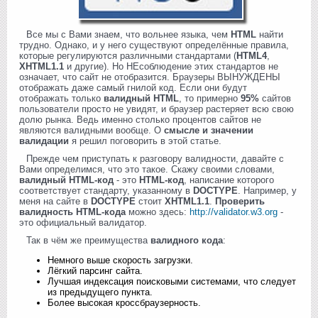
Все мы с Вами знаем, что вольнее языка, чем
HTML
найти
трудно. Однако, и у него существуют определённые правила,
которые регулируются различными стандартами (
HTML4
,
XHTML1.1
и другие). Но НЕсоблюдение этих стандартов не
означает, что сайт не отобразится. Браузеры ВЫНУЖДЕНЫ
отображать даже самый гнилой код. Если они будут
отображать только
валидный HTML
, то примерно
95%
сайтов
пользователи просто не увидят, и браузер растеряет всю свою
долю рынка. Ведь именно столько процентов сайтов не
являются валидными вообще. О
смысле и значении
валидации
я решил поговорить в этой статье.
Прежде чем приступать к разговору валидности, давайте с
Вами определимся, что это такое. Скажу своими словами,
валидный HTML-код
- это
HTML-код
, написание которого
соответствует стандарту, указанному в
DOCTYPE
. Например, у
меня на сайте в
DOCTYPE
стоит
XHTML1.1
.
Проверить
валидность HTML-кода
можно здесь:
http://validator.w3.org
-
это официальный валидатор.
Так в чём же преимущества
валидного кода
:
Немного выше скорость загрузки.
Лёгкий парсинг сайта.
Лучшая индексация поисковыми системами, что следует
из предыдущего пункта.
Более высокая кроссбраузерность.