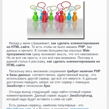
Иногда у меня спрашивают,
как сделать комментирование
на HTML-сайте
. То есть чтобы не было никаких
PHP
, баз
данных и прочего. В голове большинства опытных
Web-
программистов
сразу возникает мысль, что это невозможно.
Но не всё так просто, и это всё-таки возможно. Поэтому в
данной статье я расскажу,
как сделать комментирование на
HTML-сайте
.
Поскольку весь механизм сохранения
требует наличия PHP
и базы данных
, соответственно, единственный выход - это
использовать другой сервер, где всё это имеется. А дальше
достаточно передать запрос на этот сервер с помощью
JavaScript
и технологии
Ajax
.
Отсюда выход следующий: надо найти готовый сервис
комментирования. Данный сервис выдаст
JavaScript-код
,
который надо будет вставить к себе на сайт.
Есть разные сервисы, наиболее популярные - это
http://disqus.com
. А в Рунете, в основном,
подключают