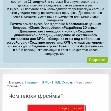
состоит из
12 модулей
, в которых Вы с нуля освоите этот
движок и сможете создавать самые разные игры.
В курсе Вы получите всю необходимую теоретическую часть, а
также увидите массу практических примеров. Дополнительно,
почти к каждому уроку идут упражнения для закрепления
материала.
Помимо самого курса Вас ждёт ещё
8 бесплатных ценных
Бонусов
: «
Chaos Destruction
», «
Разработка 2D-игры
»,
«
Динамическая смена дня и ночи
», «
Создание
динамической погоды
», «
Создание искусственного
интеллекта для NPC
», «
Создание игры под мобильные
устройства
», «
Создание прототипа RPG с открытым миром
»
и и весь курс «
Создание игр на Unreal Engine 4
» (актуальный
и в 5-й версии), включающий в себя ещё десятки часов
видеоуроков.
Подробнее
Вы здесь:
Главная
-
HTML
-
HTML Основы
- Чем плохи
фреймы?
Чем плохи фреймы?