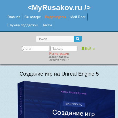
<MyRusakov.ru />
Главная
Об авторе
Видеокурсы
Мой Блог
Служба поддержки
Тесты
Регистрация
Забыли пароль?
Забыли логин?
Создание игр на Unreal Engine 5