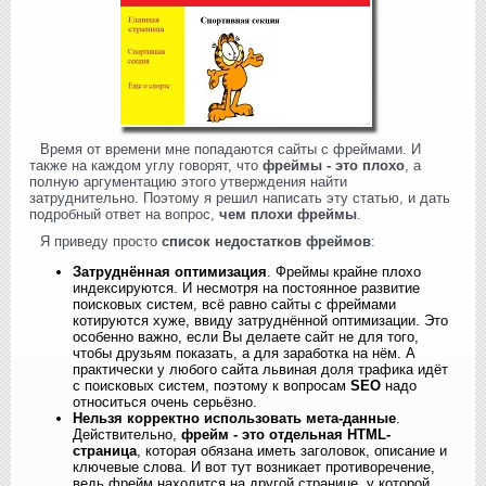
Время от времени мне попадаются сайты с фреймами. И
также на каждом углу говорят, что
фреймы - это плохо
, а
полную аргументацию этого утверждения найти
затруднительно. Поэтому я решил написать эту статью, и дать
подробный ответ на вопрос,
чем плохи фреймы
.
Я приведу просто
список недостатков фреймов
:
Затруднённая оптимизация
. Фреймы крайне плохо
индексируются. И несмотря на постоянное развитие
поисковых систем, всё равно сайты с фреймами
котируются хуже, ввиду затруднённой оптимизации. Это
особенно важно, если Вы делаете сайт не для того,
чтобы друзьям показать, а для заработка на нём. А
практически у любого сайта львиная доля трафика идёт
с поисковых систем, поэтому к вопросам
SEO
надо
относиться очень серьёзно.
Нельзя корректно использовать мета-данные
.
Действительно,
фрейм - это отдельная HTML-
страница
, которая обязана иметь заголовок, описание и
ключевые слова. И вот тут возникает противоречение,
ведь фрейм находится на другой странице, у которой