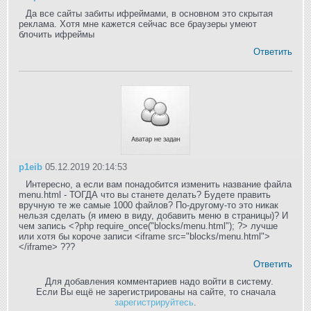
Да все сайты забиты ифреймами, в основном это скрытая
реклама. Хотя мне кажется сейчас все браузеры умеют
блочить ифреймы
Ответить
p1eib
05.12.2019 20:14:53
Интересно, а если вам понадобится изменить название файла
menu.html - ТОГДА что вы станете делать? Будете править
вручную те же самые 1000 файлов? По-другому-то это никак
нельзя сделать (я имею в виду, добавить меню в страницы)? И
чем запись <?php require_once("blocks/menu.html"); ?> лучше
или хотя бы короче записи <iframe src="blocks/menu.html">
</iframe> ???
Ответить
Для добавления комментариев надо войти в систему.
Если Вы ещё не зарегистрированы на сайте, то сначала
зарегистрируйтесь
.