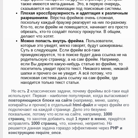
также имеются мета-данные. Это, в первую очередь,
сказывается на оптимизации под поисковые системы.
Плохая кроссбраузерность и адаптация к различным
разрешениям
. Вёрстка фреймов очень сложная,
поскольку каждый браузер реагирует на них по-разному.
Кто-то, если фрейм не помещается, начинает его просто
обрезать, кто-то создаёт полосу прокрутки. В общем,
делают что хотят.
Можно попасть внутрь фрейма
. Пользователи,
которые это увидят, мягко говорят, будут шокированы.
Суть в следующем. Если фрейм всё-таки
проиндексируется, то в поиске будет дана ссылка не на
родительскую страницу, а на сам фрейм. Например,
если Вы держите какую-нибудь статью во фрейме, то
посетитель увидит просто текст. Никакого меню, никакой
шапки и прочего он не увидит. А всё потому, что
поисковая система дала ссылку на сам фрейм, где
находится только текст статьи.
Но есть
2
классических задачи, почему фреймы всё-таки ещё
используют. Первая - наиболее популярная, когда вытаскивают
повторяющиеся блоки на сайте
(например, меню, шапку,
копирайты и прочее) в отдельный
html-файл
и через фрейм его
подключают на каждой странице. Дело это безумно
похвальное, потому что если на сайте, например,
1000
страниц
, то захотев добавить ещё
1 пункт в меню
, придётся
исправлять
1000 страниц
, что, конечно, неприятно. Но
решается данная задача гораздо эффективнее через
PHP и
конструкцию require_once
.