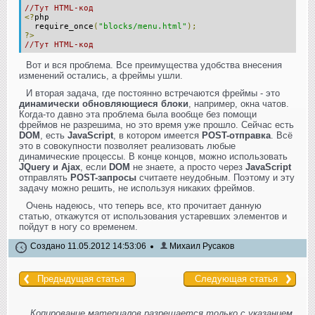
//Тут HTML-код
<?
php
require_once
(
"blocks/menu.html"
);
?>
//Тут HTML-код
Вот и вся проблема. Все преимущества удобства внесения
изменений остались, а фреймы ушли.
И вторая задача, где постоянно встречаются фреймы - это
динамически обновляющиеся блоки
, например, окна чатов.
Когда-то давно эта проблема была вообще без помощи
фреймов не разрешима, но это время уже прошло. Сейчас есть
DOM
, есть
JavaScript
, в котором имеется
POST-отправка
. Всё
это в совокупности позволяет реализовать любые
динамические процессы. В конце концов, можно использовать
JQuery и Ajax
, если
DOM
не знаете, а просто через
JavaScript
отправлять
POST-запросы
считаете неудобным. Поэтому и эту
задачу можно решить, не используя никаких фреймов.
Очень надеюсь, что теперь все, кто прочитает данную
статью, откажутся от использования устаревших элементов и
пойдут в ногу со временем.
Создано 11.05.2012 14:53:06
Михаил Русаков
Предыдущая статья
Следующая статья
Копирование материалов разрешается только с указанием