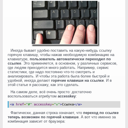
Иногда бывает удобно поставить на какую-нибудь ссылку
горячую клавишу, чтобы нажав необходимую комбинацию на
клавиатуре,
пользователь автоматически переходил по
ссылке
. Это применяется, в основном, у различных сервисов,
где людям приходится много работать. Например, сервис
статистики, где надо постоянно что-то смотреть и
анализировать. И чтобы эта работа была более быстрой и
удобной, иногда делают
горячие клавиши на ссылки
. И в
этой статье я расскажу, как это сделать.
На самом деле, всё очень просто: достаточно
воспользоваться атрибутом
accesskey
:
<a
href
=
"#"
accesskey
=
"v"
>
Ссылка
</a>
Фактически, данная строка означает, что
переход по ссылке
теперь возможен по горячей клавише
. А вот что именно за
комбинация зависит от браузера: