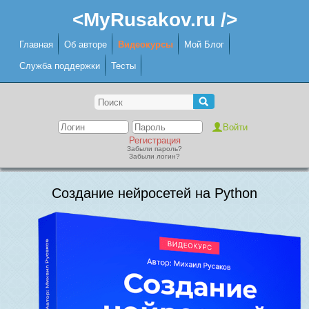
<MyRusakov.ru />
Главная
Об авторе
Видеокурсы
Мой Блог
Служба поддержки
Тесты
Регистрация
Забыли пароль?
Забыли логин?
Создание нейросетей на Python