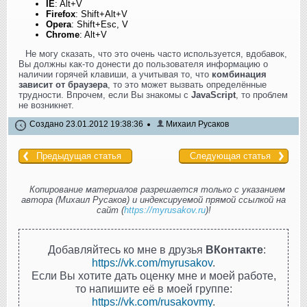
IE
: Alt+V
Firefox
: Shift+Alt+V
Opera
: Shift+Esc, V
Chrome
: Alt+V
Не могу сказать, что это очень часто используется, вдобавок,
Вы должны как-то донести до пользователя информацию о
наличии горячей клавиши, а учитывая то, что
комбинация
зависит от браузера
, то это может вызвать определённые
трудности. Впрочем, если Вы знакомы с
JavaScript
, то проблем
не возникнет.
Создано 23.01.2012 19:38:36
Михаил Русаков
Предыдущая статья
Следующая статья
Копирование материалов разрешается только с указанием
автора (Михаил Русаков) и индексируемой прямой ссылкой на
сайт (
https://myrusakov.ru
)!
Добавляйтесь ко мне в друзья
ВКонтакте
:
https://vk.com/myrusakov
.
Если Вы хотите дать оценку мне и моей работе,
то напишите её в моей группе:
https://vk.com/rusakovmy
.