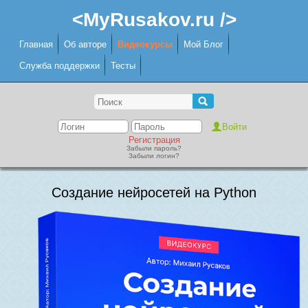
<MyRusakov.ru />
Главная
Об авторе
Видеокурсы
Мой Блог
Служба поддержки
Тесты
Регистрация
Забыли пароль?
Забыли логин?
Создание нейросетей на Python