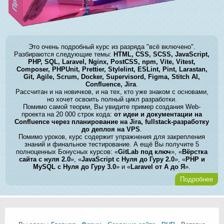
Это очень подробный курс из разряда "всё включено".
Разбираются следующие темы:
HTML, CSS, SCSS, JavaScript,
PHP, SQL, Laravel, Nginx, PostCSS, npm, Vite, Vitest,
Composer, PHPUnit, Prettier, Stylelint, ESLint, Pint, Larastan,
Git, Agile, Scrum, Docker, Supervisord, Figma, Stitch AI,
Confluence, Jira
.
Рассчитан и на новичков, и на тех, кто уже знаком с основами,
но хочет освоить полный цикл разработки.
Помимо самой теории, Вы увидите пример создания Web-
проекта на 20 000 строк кода:
от идеи и документации на
Confluence через планирование на Jira, fullstack-разработку
до деплоя на VPS
.
Помимо уроков, курс содержит упражнения для закрепления
знаний и финальное тестирование. А ещё Вы получите 5
полноценных Бонусных курсов: «
GitLab под ключ
», «
Вёрстка
сайта с нуля 2.0
», «
JavaScript с Нуля до Гуру 2.0
», «
PHP и
MySQL с Нуля до Гуру 3.0
» и «
Laravel от А до Я
».
Подробнее