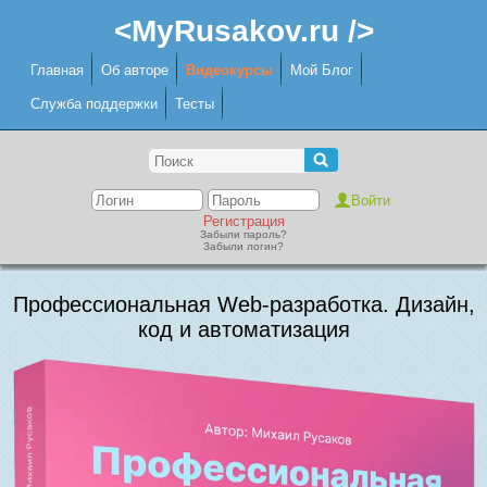
<MyRusakov.ru />
Главная
Об авторе
Видеокурсы
Мой Блог
Служба поддержки
Тесты
Регистрация
Забыли пароль?
Забыли логин?
Профессиональная Web-разработка. Дизайн,
код и автоматизация