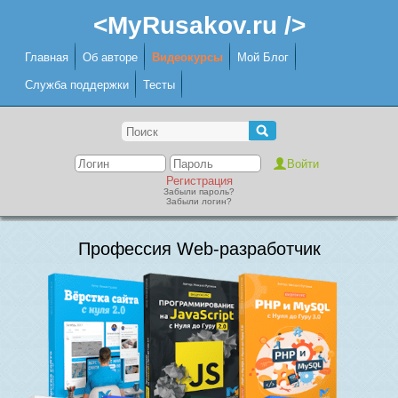
<MyRusakov.ru />
Главная
Об авторе
Видеокурсы
Мой Блог
Служба поддержки
Тесты
Регистрация
Забыли пароль?
Забыли логин?
Профессия Web-разработчик