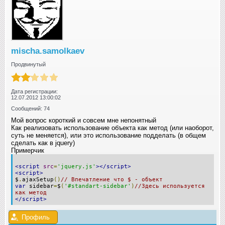
mischa.samolkaev
Продвинутый
Дата регистрации:
12.07.2012 13:00:02
Сообщений: 74
Мой вопрос короткий и совсем мне непонятный
Как реализовать использование объекта как метод (или наоборот,
суть не меняется), или это использование подделать (в общем
сделать как в jquery)
Примерчик
<script
src
=
'jquery.js'
></script>
<script>
$
.
ajaxSetup
()
// Впечатление что $ - объект
var
sidebar
=
$
(
'#standart-sidebar'
)
//Здесь используется
как метод
</script>
Профиль