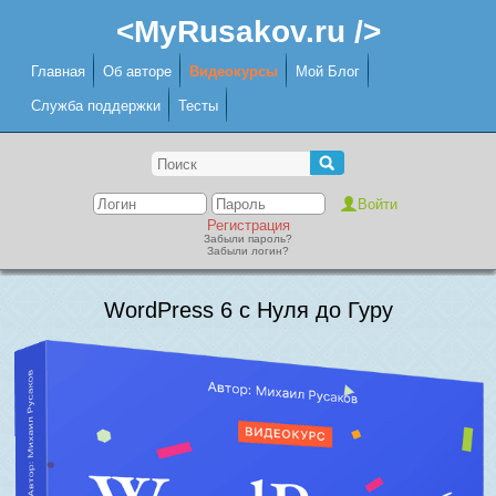
<MyRusakov.ru />
Главная
Об авторе
Видеокурсы
Мой Блог
Служба поддержки
Тесты
Регистрация
Забыли пароль?
Забыли логин?
WordPress 6 с Нуля до Гуру