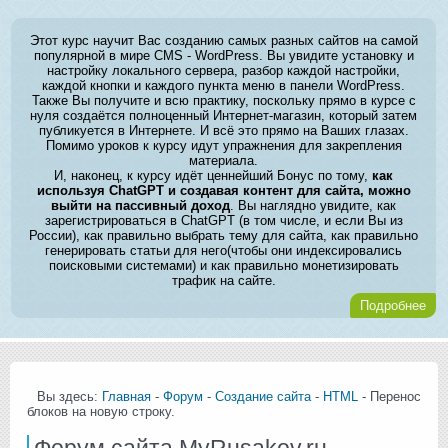
Этот курс научит Вас созданию самых разных сайтов на самой
популярной в мире CMS - WordPress. Вы увидите установку и
настройку локального сервера, разбор каждой настройки,
каждой кнопки и каждого пункта меню в панели WordPress.
Также Вы получите и всю практику, поскольку прямо в курсе с
нуля создаётся полноценный Интернет-магазин, который затем
публикуется в Интернете. И всё это прямо на Ваших глазах.
Помимо уроков к курсу идут упражнения для закрепления
материала.
И, наконец, к курсу идёт ценнейший Бонус по тому,
как
используя ChatGPT и создавая контент для сайта, можно
выйти на пассивный доход
. Вы наглядно увидите, как
зарегистрироваться в ChatGPT (в том числе, и если Вы из
России), как правильно выбрать тему для сайта, как правильно
генерировать статьи для него(чтобы они индексировались
поисковыми системами) и как правильно монетизировать
трафик на сайте.
Подробнее
Вы здесь:
Главная
-
Форум
-
Создание сайта
-
HTML
- Перенос
блоков на новую строку.
Форум сайта MyRusakov.ru