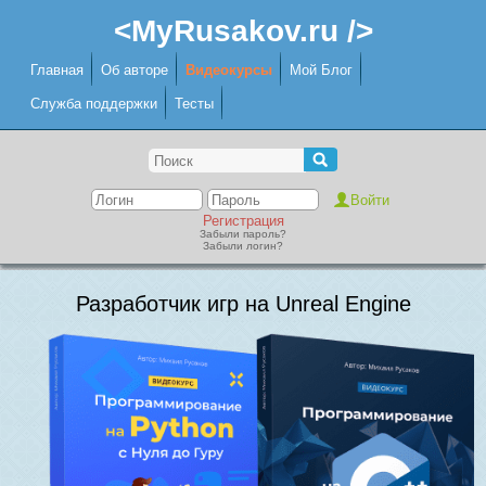
<MyRusakov.ru />
Главная
Об авторе
Видеокурсы
Мой Блог
Служба поддержки
Тесты
Регистрация
Забыли пароль?
Забыли логин?
Разработчик игр на Unreal Engine