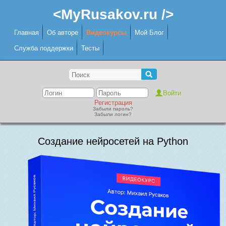
<MyRusakov.ru />
Главная
Об авторе
Видеокурсы
Мой Блог
Служба поддержки
Тесты
Регистрация
Забыли пароль?
Забыли логин?
Создание нейросетей на Python