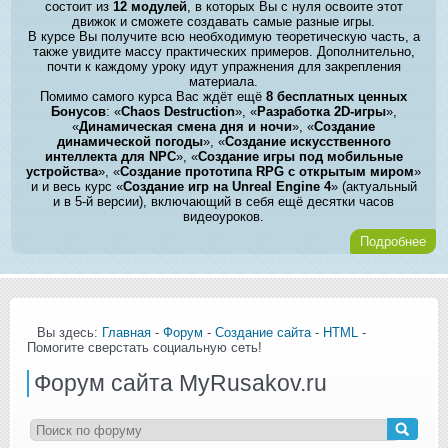
состоит из
12 модулей
, в которых Вы с нуля освоите этот
движок и сможете создавать самые разные игры.
В курсе Вы получите всю необходимую теоретическую часть, а
также увидите массу практических примеров. Дополнительно,
почти к каждому уроку идут упражнения для закрепления
материала.
Помимо самого курса Вас ждёт ещё
8 бесплатных ценных
Бонусов
: «
Chaos Destruction
», «
Разработка 2D-игры
»,
«
Динамическая смена дня и ночи
», «
Создание
динамической погоды
», «
Создание искусственного
интеллекта для NPC
», «
Создание игры под мобильные
устройства
», «
Создание прототипа RPG с открытым миром
»
и и весь курс «
Создание игр на Unreal Engine 4
» (актуальный
и в 5-й версии), включающий в себя ещё десятки часов
видеоуроков.
Подробнее
Вы здесь:
Главная
-
Форум
-
Создание сайта
-
HTML
-
Помогите сверстать социальную сеть!
Форум сайта MyRusakov.ru