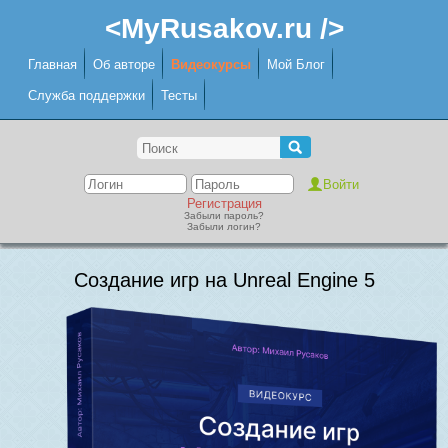
<MyRusakov.ru />
Главная
Об авторе
Видеокурсы
Мой Блог
Служба поддержки
Тесты
Регистрация
Забыли пароль?
Забыли логин?
Создание игр на Unreal Engine 5