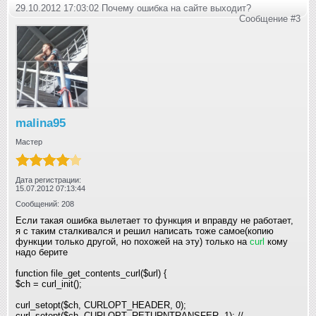
29.10.2012 17:03:02 Почему ошибка на сайте выходит?
Сообщение #3
malina95
Мастер
Дата регистрации:
15.07.2012 07:13:44
Сообщений: 208
Если такая ошибка вылетает то функция и вправду не работает,
я с таким сталкивался и решил написать тоже самое(копию
функции только другой, но похожей на эту) только на
curl
кому
надо берите
function file_get_contents_curl($url) {
$ch = curl_init();
curl_setopt($ch, CURLOPT_HEADER, 0);
curl_setopt($ch, CURLOPT_RETURNTRANSFER, 1); //