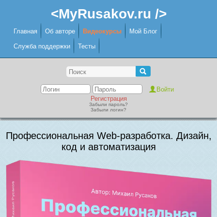
<MyRusakov.ru />
Главная
Об авторе
Видеокурсы
Мой Блог
Служба поддержки
Тесты
Регистрация
Забыли пароль?
Забыли логин?
Профессиональная Web-разработка. Дизайн,
код и автоматизация