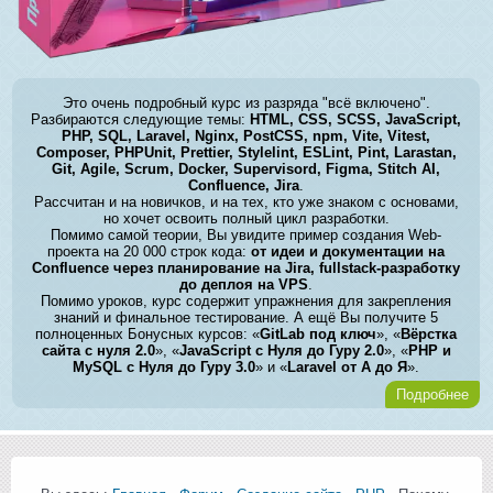
Это очень подробный курс из разряда "всё включено".
Разбираются следующие темы:
HTML, CSS, SCSS, JavaScript,
PHP, SQL, Laravel, Nginx, PostCSS, npm, Vite, Vitest,
Composer, PHPUnit, Prettier, Stylelint, ESLint, Pint, Larastan,
Git, Agile, Scrum, Docker, Supervisord, Figma, Stitch AI,
Confluence, Jira
.
Рассчитан и на новичков, и на тех, кто уже знаком с основами,
но хочет освоить полный цикл разработки.
Помимо самой теории, Вы увидите пример создания Web-
проекта на 20 000 строк кода:
от идеи и документации на
Confluence через планирование на Jira, fullstack-разработку
до деплоя на VPS
.
Помимо уроков, курс содержит упражнения для закрепления
знаний и финальное тестирование. А ещё Вы получите 5
полноценных Бонусных курсов: «
GitLab под ключ
», «
Вёрстка
сайта с нуля 2.0
», «
JavaScript с Нуля до Гуру 2.0
», «
PHP и
MySQL с Нуля до Гуру 3.0
» и «
Laravel от А до Я
».
Подробнее