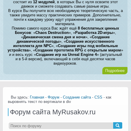
состоит из
12 модулей
, в которых Вы с нуля освоите этот
движок и сможете создавать самые разные игры.
В курсе Вы получите всю необходимую теоретическую часть, а
также увидите массу практических примеров. Дополнительно,
почти к каждому уроку идут упражнения для закрепления
материала.
Помимо самого курса Вас ждёт ещё
8 бесплатных ценных
Бонусов
: «
Chaos Destruction
», «
Разработка 2D-игры
»,
«
Динамическая смена дня и ночи
», «
Создание
динамической погоды
», «
Создание искусственного
интеллекта для NPC
», «
Создание игры под мобильные
устройства
», «
Создание прототипа RPG с открытым миром
»
и и весь курс «
Создание игр на Unreal Engine 4
» (актуальный
и в 5-й версии), включающий в себя ещё десятки часов
видеоуроков.
Подробнее
Вы здесь:
Главная
-
Форум
-
Создание сайта
-
CSS
- как
выровнять текст по вертикали в div
Форум сайта MyRusakov.ru