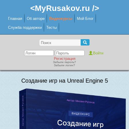
<MyRusakov.ru />
Главная
Об авторе
Видеокурсы
Мой Блог
Служба поддержки
Тесты
Регистрация
Забыли пароль?
Забыли логин?
Создание игр на Unreal Engine 5