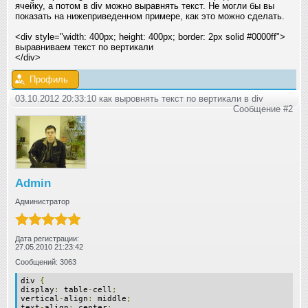
ячейку, а потом в div можно выравнять текст. Не могли бы вы
показать на нижеприведенном примере, как это можно сделать.
<div style="width: 400px; height: 400px; border: 2px solid #0000ff">
выравниваем текст по вертикали
</div>
Профиль
03.10.2012 20:33:10 как выровнять текст по вертикали в div
Сообщение #2
Admin
Администратор
Дата регистрации:
27.05.2010 21:23:42
Сообщений: 3063
div
{
display
:
table
-
cell
;
vertical
-
align
:
middle
;
text
-
align
:
center
;