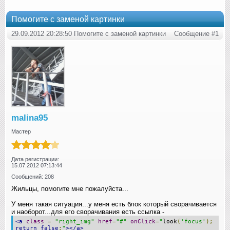
Помогите с заменой картинки
29.09.2012 20:28:50 Помогите с заменой картинки
Сообщение #1
malina95
Мастер
Дата регистрации:
15.07.2012 07:13:44
Сообщений: 208
Жильцы, помогите мне пожалуйста...
У меня такая ситуация...у меня есть блок который сворачивается
и наоборот...для его сворачивания есть ссылка -
<a
class
=
"right_img"
href
=
"#"
onClick
=
"
look
(
'focus'
);
return
false
;
"
></a>