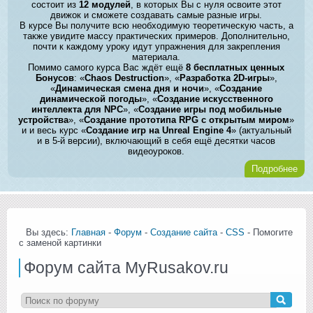
состоит из
12 модулей
, в которых Вы с нуля освоите этот
движок и сможете создавать самые разные игры.
В курсе Вы получите всю необходимую теоретическую часть, а
также увидите массу практических примеров. Дополнительно,
почти к каждому уроку идут упражнения для закрепления
материала.
Помимо самого курса Вас ждёт ещё
8 бесплатных ценных
Бонусов
: «
Chaos Destruction
», «
Разработка 2D-игры
»,
«
Динамическая смена дня и ночи
», «
Создание
динамической погоды
», «
Создание искусственного
интеллекта для NPC
», «
Создание игры под мобильные
устройства
», «
Создание прототипа RPG с открытым миром
»
и и весь курс «
Создание игр на Unreal Engine 4
» (актуальный
и в 5-й версии), включающий в себя ещё десятки часов
видеоуроков.
Подробнее
Вы здесь:
Главная
-
Форум
-
Создание сайта
-
CSS
- Помогите
с заменой картинки
Форум сайта MyRusakov.ru