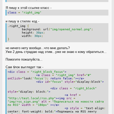
Я пишу к этой ссылке класс -
class
=
"right_img"
и пишу в стилях код -
.
right_img
{
background
:
url
(
"img/opened_normal.png"
;
height
:
30px
;
width
:
30px
;
}
но ничего нету вообще...что мне делать?
Уже 2 день страдаю над этим...уже не знаю к кому обратиться...
Помогите пожалуйста...
Сам блок выглядет так -
<div
class
=
"right_block_focus"
>
<a
class
=
"right_img"
href
=
"#"
onClick
=
"
look
(
'focus'
);
return
false
;
"
></a>
<div
id
=
"focus"
style
=
"
display
:
block
"
>
<div
class
=
"right_block"
style
=
"
display
:
block
;
"
>
<a
href
=
"http://test.local/rss.php"
><img
src
=
"img/rss_sign.png"
alt
=
"Подписаться на новости сайта
по RSS"
width
=
"180px"
></a>
<p
style
=
"
text
-
align
:
center
;
font
-
weight
:
bold
;
"
>
Подпишись на RSS ленту