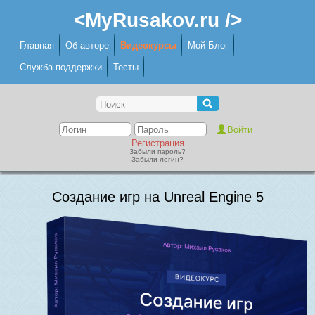
<MyRusakov.ru />
Главная
Об авторе
Видеокурсы
Мой Блог
Служба поддержки
Тесты
Регистрация
Забыли пароль?
Забыли логин?
Создание игр на Unreal Engine 5