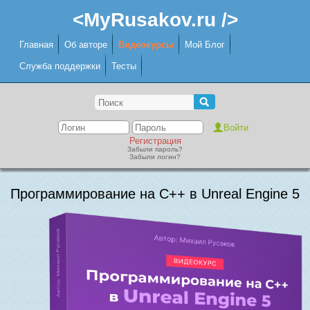
<MyRusakov.ru />
Главная
Об авторе
Видеокурсы
Мой Блог
Служба поддержки
Тесты
Регистрация
Забыли пароль?
Забыли логин?
Программирование на C++ в Unreal Engine 5