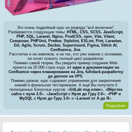
Это очень подробный курс из разряда "всё включено".
Разбираются следующие темы:
HTML, CSS, SCSS, JavaScript,
PHP, SQL, Laravel, Nginx, PostCSS, npm, Vite, Vitest,
Composer, PHPUnit, Prettier, Stylelint, ESLint, Pint, Larastan,
Git, Agile, Scrum, Docker, Supervisord, Figma, Stitch AI,
Confluence, Jira
.
Рассчитан и на новичков, и на тех, кто уже знаком с основами,
но хочет освоить полный цикл разработки.
Помимо самой теории, Вы увидите пример создания Web-
проекта на 20 000 строк кода:
от идеи и документации на
Confluence через планирование на Jira, fullstack-разработку
до деплоя на VPS
.
Помимо уроков, курс содержит упражнения для закрепления
знаний и финальное тестирование. А ещё Вы получите 5
полноценных Бонусных курсов: «
GitLab под ключ
», «
Вёрстка
сайта с нуля 2.0
», «
JavaScript с Нуля до Гуру 2.0
», «
PHP и
MySQL с Нуля до Гуру 3.0
» и «
Laravel от А до Я
».
Подробнее