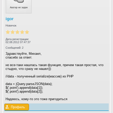
igor
Новичок
Дата регистрации:
02.08.2012 07:47:37
Сообщений: 2
Здравствуйте, Михаил,
спасибо за ответ.
но все-таки нашлась такая функция, причем такая простая, что
стыдно, что сразу не нашел)):
//data - полученный serialize(массив) из РНР
data = jQuery.parseJSON(data);
$('.point').append(data[1]);
$('.point').append(data[2]);
Надеюсь, кому-то это тоже пригодиться
Профиль