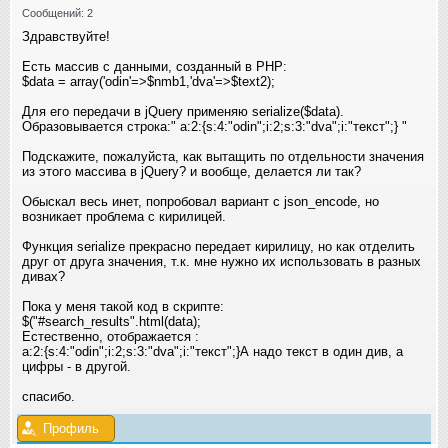
Сообщений: 2
Здравствуйте!
Есть массив с данными, созданный в РНР:
$data = array('odin'=>$nmb1,'dva'=>$text2);
Для его передачи в jQuery применяю serialize($data).
Образовывается строка:" a:2:{s:4:"odin";i:2;s:3:"dva";i:"текст";} "
Подскажите, пожалуйста, как вытащить по отдельности значения
из этого массива в jQuery? и вообще, делается ли так?
Обыскал весь инет, попробовал вариант с json_encode, но
возникает проблема с кирилицей.
Функция serialize прекрасно передает кирилицу, но как отделить
друг от друга значения, т.к. мне нужно их использовать в разных
дивах?
Пока у меня такой код в скрипте:
$("#search_results"
.html(data);
Естественно, отображается :
a:2:{s:4:"odin";i:2;s:3:"dva";i:"текст";}А надо текст в один див, а
цифры - в другой.
спасибо.
Профиль