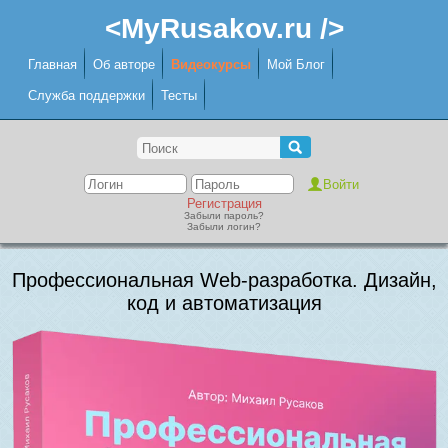
<MyRusakov.ru />
Главная
Об авторе
Видеокурсы
Мой Блог
Служба поддержки
Тесты
Регистрация
Забыли пароль?
Забыли логин?
Профессиональная Web-разработка. Дизайн,
код и автоматизация