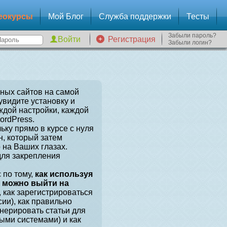
еокурсы
Мой Блог
Служба поддержки
Тесты
Забыли пароль?
Регистрация
Забыли логин?
зных сайтов на самой
увидите установку и
ждой настройки, каждой
ordPress.
ьку прямо в курсе с нуля
, который затем
 на Ваших глазах.
для закрепления
 по тому,
как используя
, можно выйти на
, как зарегистрироваться
сии), как правильно
енерировать статьи для
ыми системами) и как