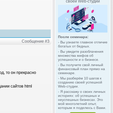
своей Web-студии
После семинара:
Сообщение #3
- Вы узнаете главное отличие
богатых от бедных.
- Вы увидите разоблачения
множества мифов об
успешности и о бизнесе.
- Вы получите свой личный
финансовый план прямо на
од, то он прекрасно
семинаре.
- Мы разберём 10 шагов к
созданию своей успешной
ании сайтов html
Web-студии.
- Я расскажу о своих личных
историях: об успешных и
неуспешных бизнесах. Это
мой многолетний опыт,
которым я поделюсь с Вами.