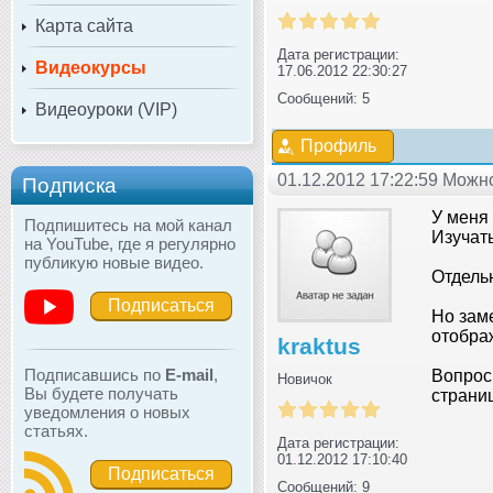
Карта сайта
Дата регистрации:
Видеокурсы
17.06.2012 22:30:27
Сообщений: 5
Видеоуроки (VIP)
Профиль
01.12.2012 17:22:59 Мож
Подписка
У меня
Подпишитесь на мой канал
Изучать
на YouTube, где я регулярно
публикую новые видео.
Отдель
Подписаться
Но заме
отобра
kraktus
Подписавшись по
E-mail
,
Вопрос:
Новичок
Вы будете получать
страниц
уведомления о новых
статьях.
Дата регистрации:
01.12.2012 17:10:40
Подписаться
Сообщений: 9