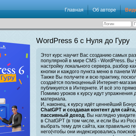
Главная
Об авторе
Вид
WordPress 6 с Нуля до Гуру
Этот курс научит Вас созданию самых ра
популярной в мире CMS - WordPress. Вы 
настройку локального сервера, разбор ка
кнопки и каждого пункта меню в панели W
Также Вы получите и всю практику, поскол
создаётся полноценный Интернет-магазин
публикуется в Интернете. И всё это прямо
Помимо уроков к курсу идут упражнения 
материала.
И, наконец, к курсу идёт ценнейший Бонус
ChatGPT и создавая контент для сайта
пассивный доход
. Вы наглядно увидите
в ChatGPT (в том числе, и если Вы из Рос
выбрать тему для сайта, как правильно г
него(чтобы они индексировались поисков