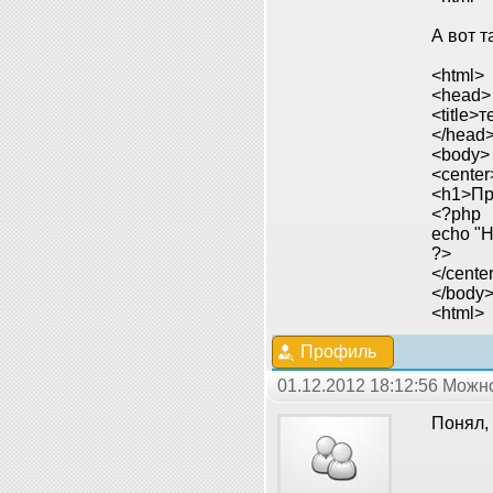
А вот т
<html>
<head>
<title>т
</head
<body>
<center
<h1>Пр
<?php
echo "H
?>
</cente
</body
<html>
Профиль
01.12.2012 18:12:56 Мож
Понял,