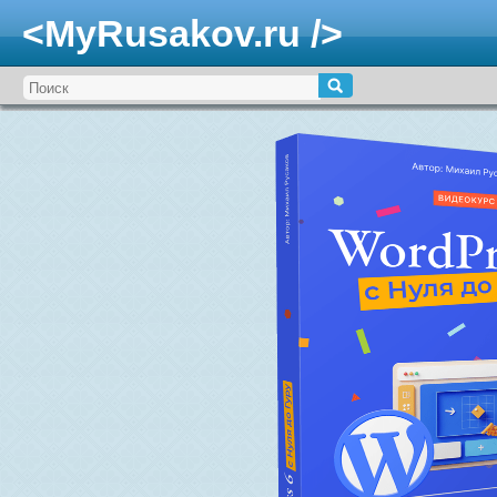
<MyRusakov.ru />