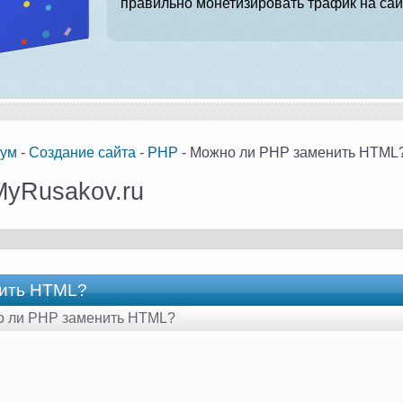
правильно монетизировать трафик на сай
ум
-
Создание сайта
-
PHP
- Можно ли PHP заменить HTML
MyRusakov.ru
ить HTML?
но ли PHP заменить HTML?