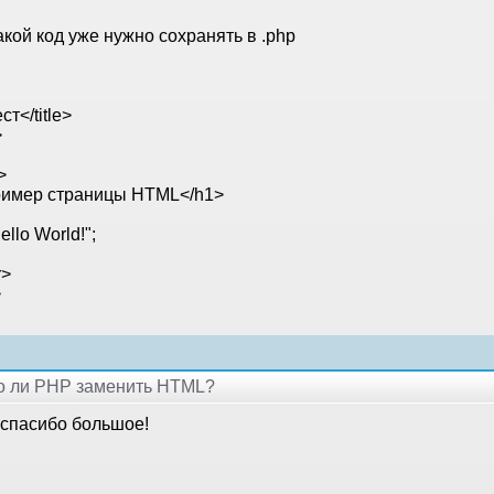
акой код уже нужно сохранять в .php
ест</title>
>
>
имер страницы HTML</h1>
ello World!";
r>
>
но ли PHP заменить HTML?
 спасибо большое!