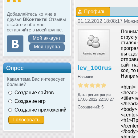
Профиль
Добавляйтесь ко мне в
друзья
ВКонтакте
! Отзывы
01.12.2012 18:08:17 Мож
о сайте и обо мне
оставляйте в моей группе.
Понима
структу
Мой аккаунт
стилях 
Моя группа
програ
вы сдел
отправ
сайт на
lev_100rus
Опрос
код, то
Наприме
Новичок
Какая тема Вас интересует
больше?
<html>
Создание сайтов
<head>
Дата регистрации:
<title>т
17.06.2012 22:30:27
Создание игр
</head
Сообщений: 5
<body>
Создание приложений
<center
<h1>Пр
</cente
</body
<html>