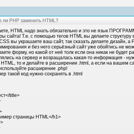
но ли PHP заменить HTML?
ете, HTML надо знать обязательно и это не язык ПРОГР
ры сайта! Т.е. с помощью тегов HTML вы делаете структуру 
CSS вы украшаете ваш сайт, так сказать делаете дизайн, а 
ммирования и без него серьёзный сайт уже обойтись не мо
аете форму, но какой от неё толк если она никак не будет 
лялись на сервер и возращалась какая-то информация - нуж
 HTML, то и делайте в расширении .html, а если на вашем 
 используйте расширение .php!
р такой код нужно сохранять в .html
ест</title>
>
>
имер страницы HTML</h1>
r>
>