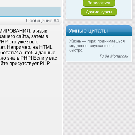
Записаться
Другие курсы
Сообщение #4
Умные цитаты
АММИРОВАНИЯ, а язык
вашего сайта, затем в
Жизнь — гора: поднимаешься
PHP это уже язык
медленно, спускаешься
жет. Например, на HTML
быстро.
работать? А чтобы данные
Ги де Мопассан
но знать PHP! Если у вас
сайте присутствует PHP