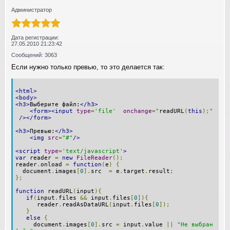
Администратор
Дата регистрации:
27.05.2010 21:23:42
Сообщений: 3063
Если нужно только превью, то это делается так:
<html>
<body>
<h3>
Выберите файл:
</h3>
<form><input
type
=
'file'
onchange
=
"
readURL
(
this
);
"
/></form>
<h3>
Превью:
</h3>
<img
src
=
"#"
/>
<script
type
=
'text/javascript'
>
var
reader
=
new
FileReader
();
reader
.
onload
=
function
(
e
)
{
document
.
images
[
0
].
src
=
e
.
target
.
result
;
};
function
readURL
(
input
){
if
(
input
.
files
&&
input
.
files
[
0
]){
reader
.
readAsDataURL
(
input
.
files
[
0
]);
}
else
{
document
.
images
[
0
].
src
=
input
.
value
||
"Не выбран