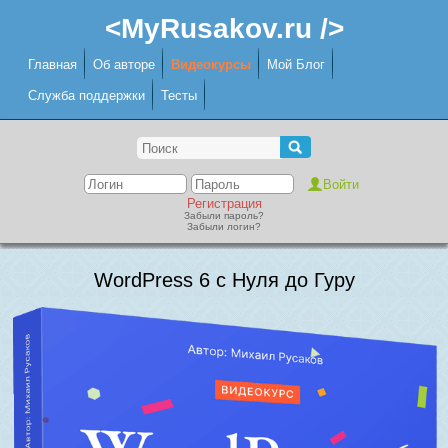
<MyRusakov.ru />
Главная
Об авторе
Видеокурсы
Мой Блог
Служба поддержки
Тесты
Регистрация
Забыли пароль?
Забыли логин?
WordPress 6 с Нуля до Гуру