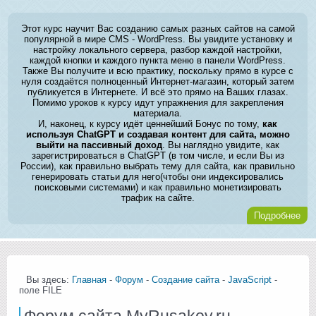
Этот курс научит Вас созданию самых разных сайтов на самой
популярной в мире CMS - WordPress. Вы увидите установку и
настройку локального сервера, разбор каждой настройки,
каждой кнопки и каждого пункта меню в панели WordPress.
Также Вы получите и всю практику, поскольку прямо в курсе с
нуля создаётся полноценный Интернет-магазин, который затем
публикуется в Интернете. И всё это прямо на Ваших глазах.
Помимо уроков к курсу идут упражнения для закрепления
материала.
И, наконец, к курсу идёт ценнейший Бонус по тому,
как
используя ChatGPT и создавая контент для сайта, можно
выйти на пассивный доход
. Вы наглядно увидите, как
зарегистрироваться в ChatGPT (в том числе, и если Вы из
России), как правильно выбрать тему для сайта, как правильно
генерировать статьи для него(чтобы они индексировались
поисковыми системами) и как правильно монетизировать
трафик на сайте.
Подробнее
Вы здесь:
Главная
-
Форум
-
Создание сайта
-
JavaScript
-
поле FILE
Форум сайта MyRusakov.ru