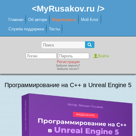
<MyRusakov.ru />
Главная
Об авторе
Видеокурсы
Мой Блог
Служба поддержки
Тесты
Регистрация
Забыли пароль?
Забыли логин?
Программирование на C++ в Unreal Engine 5