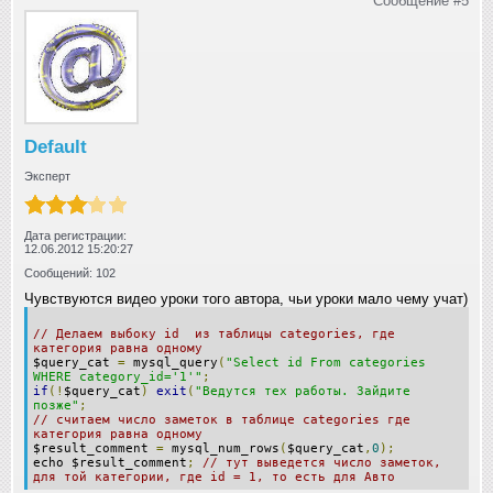
Сообщение #5
Default
Эксперт
Дата регистрации:
12.06.2012 15:20:27
Сообщений: 102
Чувствуются видео уроки того автора, чьи уроки мало чему учат)
// Делаем выбоку id из таблицы categories, где
категория равна одному
$query_cat
=
mysql_query
(
"Select id From categories
WHERE category_id='1'"
;
if
(!
$query_cat
)
exit
(
"Ведутся тех работы. Зайдите
позже"
;
// считаем число заметок в таблице categories где
категория равна одному
$result_comment
=
mysql_num_rows
(
$query_cat
,
0
);
echo $result_comment
;
// тут выведется число заметок,
для той категории, где id = 1, то есть для Авто