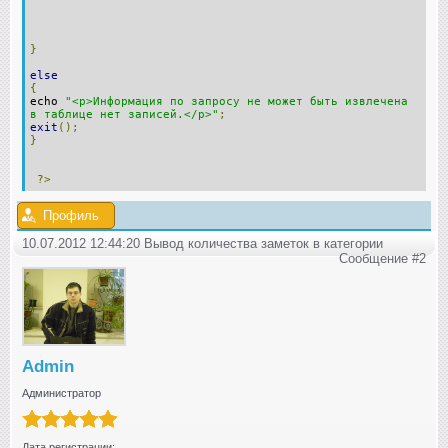
}
else
{
echo
"<p>Информация по запросу не может быть извлечена
в таблице нет записей.</p>"
;
exit
();
}
?>
Профиль
10.07.2012 12:44:20 Вывод количества заметок в категории
Сообщение #2
Admin
Администратор
Дата регистрации: