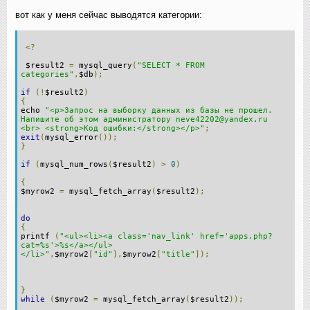
вот как у меня сейчас выводятся категории:
<?
$result2
=
mysql_query
(
"SELECT * FROM
categories"
,
$db
);
if
(!
$result2
)
{
echo
"<p>Запрос на выборку данных из базы не прошел.
Напишите об этом администратору neve42202@yandex.ru
<br> <strong>Код ошибки:</strong></p>"
;
exit
(
mysql_error
());
}
if
(
mysql_num_rows
(
$result2
)
>
0
)
{
$myrow2
=
mysql_fetch_array
(
$result2
);
do
{
printf
(
"<ul><li><a class='nav_link' href='apps.php?
cat=%s'>%s</a></ul>
</li>"
,
$myrow2
[
"id"
],
$myrow2
[
"title"
]);
}
while
(
$myrow2
=
mysql_fetch_array
(
$result2
));