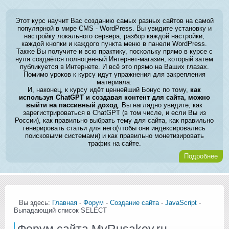
Этот курс научит Вас созданию самых разных сайтов на самой
популярной в мире CMS - WordPress. Вы увидите установку и
настройку локального сервера, разбор каждой настройки,
каждой кнопки и каждого пункта меню в панели WordPress.
Также Вы получите и всю практику, поскольку прямо в курсе с
нуля создаётся полноценный Интернет-магазин, который затем
публикуется в Интернете. И всё это прямо на Ваших глазах.
Помимо уроков к курсу идут упражнения для закрепления
материала.
И, наконец, к курсу идёт ценнейший Бонус по тому,
как
используя ChatGPT и создавая контент для сайта, можно
выйти на пассивный доход
. Вы наглядно увидите, как
зарегистрироваться в ChatGPT (в том числе, и если Вы из
России), как правильно выбрать тему для сайта, как правильно
генерировать статьи для него(чтобы они индексировались
поисковыми системами) и как правильно монетизировать
трафик на сайте.
Подробнее
Вы здесь:
Главная
-
Форум
-
Создание сайта
-
JavaScript
-
Выпадающий список SELECT
Форум сайта MyRusakov.ru