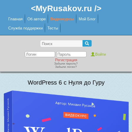
<MyRusakov.ru />
Главная
Об авторе
Видеокурсы
Мой Блог
Служба поддержки
Тесты
Регистрация
Забыли пароль?
Забыли логин?
WordPress 6 с Нуля до Гуру