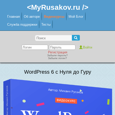
<MyRusakov.ru />
Главная
Об авторе
Видеокурсы
Мой Блог
Служба поддержки
Тесты
Регистрация
Забыли пароль?
Забыли логин?
WordPress 6 с Нуля до Гуру