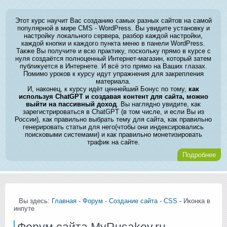
Этот курс научит Вас созданию самых разных сайтов на самой
популярной в мире CMS - WordPress. Вы увидите установку и
настройку локального сервера, разбор каждой настройки,
каждой кнопки и каждого пункта меню в панели WordPress.
Также Вы получите и всю практику, поскольку прямо в курсе с
нуля создаётся полноценный Интернет-магазин, который затем
публикуется в Интернете. И всё это прямо на Ваших глазах.
Помимо уроков к курсу идут упражнения для закрепления
материала.
И, наконец, к курсу идёт ценнейший Бонус по тому,
как
используя ChatGPT и создавая контент для сайта, можно
выйти на пассивный доход
. Вы наглядно увидите, как
зарегистрироваться в ChatGPT (в том числе, и если Вы из
России), как правильно выбрать тему для сайта, как правильно
генерировать статьи для него(чтобы они индексировались
поисковыми системами) и как правильно монетизировать
трафик на сайте.
Подробнее
Вы здесь:
Главная
-
Форум
-
Создание сайта
-
CSS
- Иконка в
инпуте
Форум сайта MyRusakov.ru