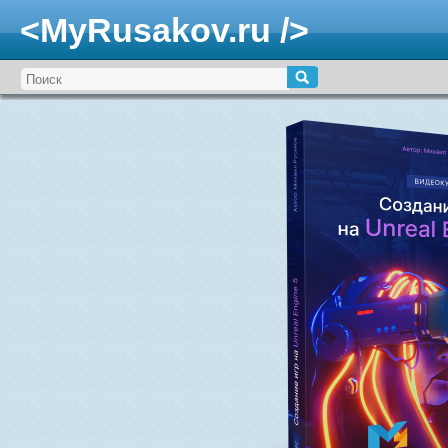
<MyRusakov.ru />