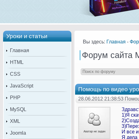
Уроки и статьи
Вы здесь:
Главная
-
Фор
Главная
Форум сайта 
HTML
CSS
JavaScript
Помощь по видео уро
PHP
28.06.2012 21:38:53 Помо
MySQL
Здравст
1)Я ск
2)Созда
XML
3)Пере
И все и
Joomla
Я дела 