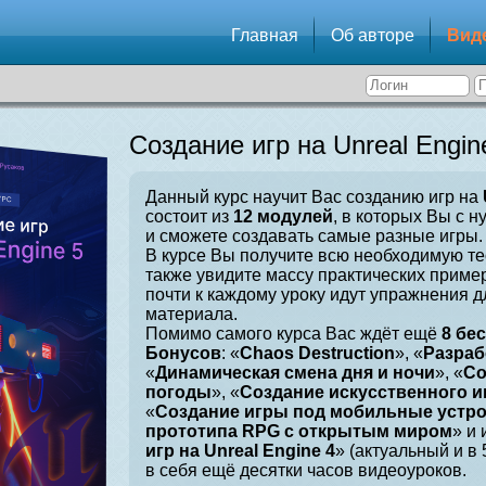
Главная
Об авторе
Вид
Создание игр на Unreal Engin
Данный курс научит Вас созданию игр на
состоит из
12 модулей
, в которых Вы с н
и сможете создавать самые разные игры.
В курсе Вы получите всю необходимую те
также увидите массу практических приме
почти к каждому уроку идут упражнения 
материала.
Помимо самого курса Вас ждёт ещё
8 бе
Бонусов
: «
Chaos Destruction
», «
Разраб
«
Динамическая смена дня и ночи
», «
Со
погоды
», «
Создание искусственного и
«
Создание игры под мобильные устр
прототипа RPG с открытым миром
» и 
игр на Unreal Engine 4
» (актуальный и в
в себя ещё десятки часов видеоуроков.