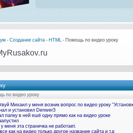
ум
-
Создание сайта
-
HTML
- Помощь по видео уроку
MyRusakov.ru
ку
щь по видео уроку
вуй Михаил у меня возник вопрос по видео уроку "Установк
ачал и установил Denwer3
л папку в ней ешё одну прямо как на видео уроке
запустил
 у меня эта страничка не работает.
все как на видео только другое название сайта и т.д