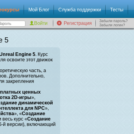
еокурсы
Мой Блог
Служба поддержки
Тесты
Забыли пароль?
Регистрация
Забыли логин?
e 5
Unreal Engine 5
. Курс
уля освоите этот движок
оретическую часть, а
ров. Дополнительно,
для закрепления
сплатных ценных
отка 2D-игры
»,
здание динамической
нтеллекта для NPC
»,
ойства
», «
Создание
и весь курс «
Создание
 5-й версии), включающий