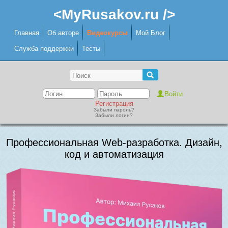
<MyRusakov.ru />
Главная
Об авторе
Видеокурсы
Мой Блог
Служба поддержки
Тесты
Регистрация
Забыли пароль?
Забыли логин?
Профессиональная Web-разработка. Дизайн,
код и автоматизация