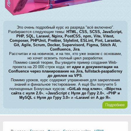
Это очень подробный курс из разряда "всё включено".
Разбираются следующие темы:
HTML, CSS, SCSS, JavaScript,
PHP, SQL, Laravel, Nginx, PostCSS, npm, Vite, Vitest,
Composer, PHPUnit, Prettier, Stylelint, ESLint, Pint, Larastan,
Git, Agile, Scrum, Docker, Supervisord, Figma, Stitch AI,
Confluence, Jira
.
Рассчитан и на новичков, и на тех, кто уже знаком с основами,
но хочет освоить полный цикл разработки.
Помимо самой теории, Вы увидите пример создания Web-
проекта на 20 000 строк кода:
от идеи и документации на
Confluence через планирование на Jira, fullstack-разработку
до деплоя на VPS
.
Помимо уроков, курс содержит упражнения для закрепления
знаний и финальное тестирование. А ещё Вы получите 5
полноценных Бонусных курсов: «
GitLab под ключ
», «
Вёрстка
сайта с нуля 2.0
», «
JavaScript с Нуля до Гуру 2.0
», «
PHP и
MySQL с Нуля до Гуру 3.0
» и «
Laravel от А до Я
».
Подробнее